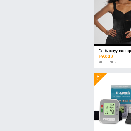
Галбиржуулах ко
₮9,000
4
0
31%