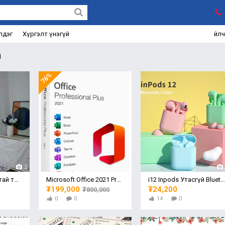
лдэг
Хүргэлт үнэгүй
Үйл
а
76%
2
4м өргөн, 2.8м урттай торон материалтай тюль
Microsoft Office 2021 Professional plus
i12 Inpods Утасгүй Bluetooth Чихэвч
₮199,000
₮24,200
₮800,000
0
0
14
0