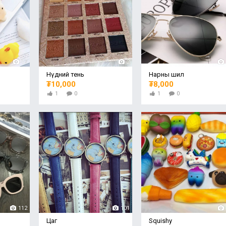
17
2
Нүдний тень
Нарны шил
₮10,000
₮8,000
1
0
1
0
112
101
Цаг
Squishy