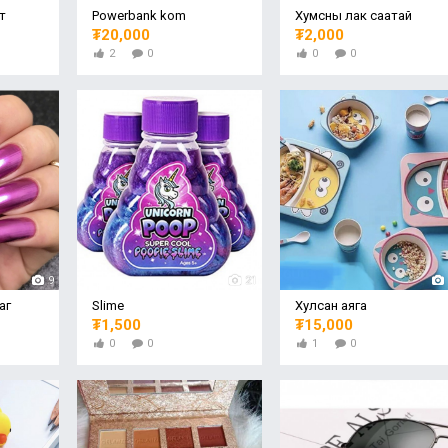
т
Powerbank kom
Хумсны лак саатай
₮20,000
₮2,000
2
0
0
0
9
21
аг
Slime
Хулсан аяга
₮1,500
₮15,000
0
0
1
0