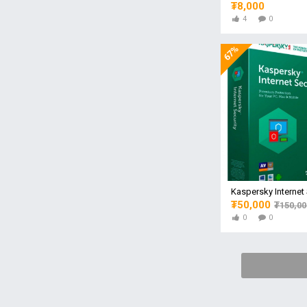
₮8,000
4
0
67%
₮50,000
₮150,00
0
0