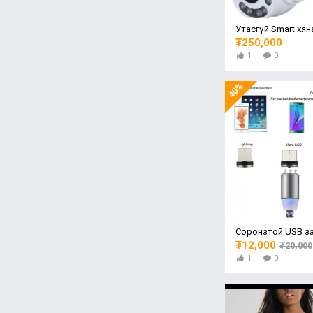
₮250,000
1
0
40%
Соронзтой USB з
₮12,000
₮20,000
1
0