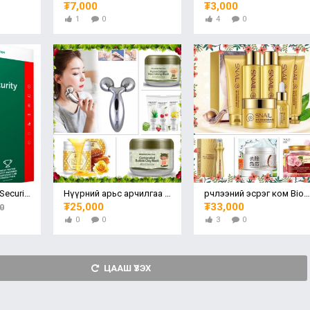
₮7,000
₮3,000
1
0
4
0
Kaspersky Internet Security 2020 1 жил 1 компьютер
Нүүрний арьс арчилгаа ком
Үрчлээний эсрэг ком BioAqua
₮25,000
₮33,000
0
0
0
3
0
ЦААШ ҮЗЭХ