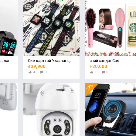
13
19
Эрүүл мэндийн ухаалаг цаг Fitness Smart Watch
Сим карттай Ухаалаг цаг Smart Watch
Үсний халдаг Сам
₮39,900
₮20,000
4
0
1
0
27%