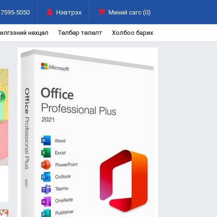
7595-5050
Нэвтрэх
Миний сагс (0)
чилгээний нөхцөл
Төлбөр төлөлт
Холбоо барих
18