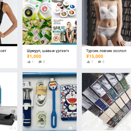
рсет
Шумуул, шавьж үргээгч
Турсик лэвчик хослол
₮1,000
₮15,000
1
0
1
0
6
3