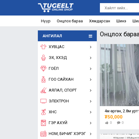
Нүүр
Онцлох бараа
Хямдарсан
Шинэ
Ши
Онцлох бара
АНГИЛАЛ
ХУВЦАС
ЭХ, ХҮҮХЭД
ГОЁЛ
ГОО САЙХАН
АЯЛАЛ, СПОРТ
ЭЛЕКТРОН
ХҮНС
₮50,000
ГЭР АХУЙ
0
0
НОМ, БИЧИГ ХЭРЭГ