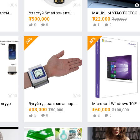
6
6
Утасгүй Smart хяналтын камер 2MP 1080FHD
Утасгүй Smart хяналтын камер 5MP
МАШИНЫ УТАС ТОГТООГЧТОЙ WIRELESS ЦЭНЭ
₮500,000
₮22,000
₮30,000
0
0
1
0
34%
40%
13
6
алгуур
Бугуйн даралтын аппарат
Microsoft Windows 10 Pro
₮33,000
₮60,000
₮50,000
₮100,000
5
0
2
0