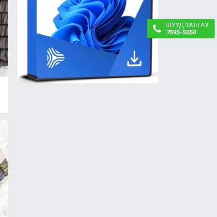
ШУУД ЗАЛГАХ
7595-5050
25
15