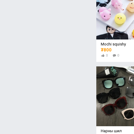
Mochi squishy
₮800
0
0
Нарны шил