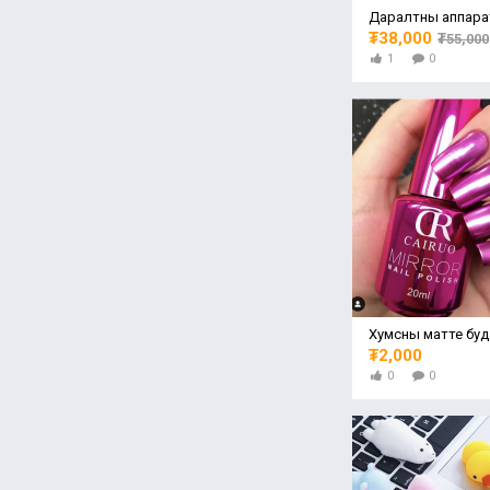
Даралтны аппара
₮38,000
₮55,000
1
0
Хумсны матте буд
₮2,000
0
0