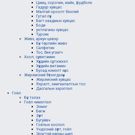
Цамц, сорочик, майк, фудболк
Гадуур хувцас
Малгай ороолт бээлий
Гутал пүүз
Багт наадмын хувцас
Боди
унтлаганы хувцас
Турсик
Живх, ариун цэвэр
Бүх төрлийн живх
Салфетик
Тос, бие угаагч
Хоол, сүү, витамин
Хүүхдийн сүү, тэжээл
Хүүхдийн витамин
Бусад нэмэлт хүнс
Жирэмсний бүтээгдэхүүн
Жирэмсний хувцас
Язралт, хамгаалалтын тос
Дасгалын хэрэглэл
Гоёл
Бүс тэлээ
Гоёл чимэглэл
Ээмэг
Бөгж
Зүүлт
Бугуйвч
Гоёлын хослол
Үндэсний зүүлт, гоёл
Эрэгтэй нарны шил