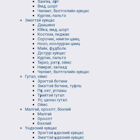
Зангиа, зүүлт
Өмд, шорт
Чөлөөт, бэлтгэлийн хувцас
Куртик, пальто
Эмэгтэй хувцас
Даашинз
Юбка, өмд, шорт
Костюм, пиджак
Сорочик, нимгэн цамц
Ноос, ноолууран цамц
Майк, фудболк
Дотуур хувцас
Куртик, пальто
Тирко, ретүз, оймс
Нөмрөг, халаад
Чөлөөт, бэлтгэлийн хувцас
Гутал, оймс
Эрэгтэй ботинк
Эмэгтэй ботинк, туфль
Пүүз, кет, углааш
Түрийтэй гутал
Ус, цасны гутал
Оймс
Малгай, ороолт, бээлий
Малгай
Ороолт
Бээлий
Үндэсний хувцас
Эрэгтэй үндэсний хувцас
Эмэгтэй үндэсний хувцас