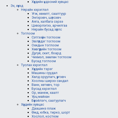
Хүүхдийн үндэсний хувцас
Эх, хүүхэд
Нярайн хэрэглэл
Угж, хөхөлт, саалтуур
Энгэрэвч, шүлсэвч
Аяга, халбага сэрээ
Цэвэрлэгээ, арчилгаа
Нярайн бусад зүйлс
Тоглоом
Сэтгэхүйн тоглоом
Эвлүүлдэг тоглоом
Охидын тоглоом
Хөвгүүдийн тоглоом
Дугуй, скит, боард
Чихмэл, зөөлөн тоглоом
Бусад тоглоом
Туслах хэрэглэл
Хүүхдийн тэрэг
Машины суудал
Хөлд оруулагч, үүргэвч
Хоолны ширээ сандал
Ванн, хөтөвч, тор
Бусад хэрэглэл
Ор, манеж, хаалт
Урц майхан
Бүүвэйлэгч, саатуулагч
Хүүхдийн хувцас
Даашинз плаж
Өмд, юбка, тирко, шорт
Хослол, костюм