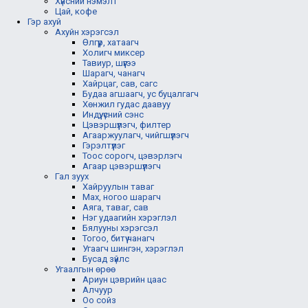
Хүнсний нэмэлт
Цай, кофе
Гэр ахуй
Ахуйн хэрэгсэл
Өлгүүр, хатаагч
Холигч миксер
Тавиур, шүүгээ
Шарагч, чанагч
Хайрцаг, сав, сагс
Будаа агшаагч, ус буцалгагч
Хөнжил гудас даавуу
Индүү, үсний сэнс
Цэвэршүүлэгч, филтер
Агааржуулагч, чийгшүүлэгч
Гэрэлтүүлэг
Тоос сорогч, цэвэрлэгч
Агаар цэвэршүүлэгч
Гал зуух
Хайруулын таваг
Мах, ногоо шарагч
Аяга, таваг, сав
Нэг удаагийн хэрэглэл
Бялууны хэрэгсэл
Тогоо, битүү чанагч
Угаагч шингэн, хэрэглэл
Бусад зүйлс
Угаалгын өрөө
Ариун цэврийн цаас
Алчуур
Оо сойз