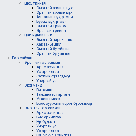
Цүнх, түрийвч
Эмэгтэй ажлын цүнх
Эрэгтэй ажлын цүнх
Аялалын цүнх, үүргэвч
Бусад цүнх, үүргэвч
Эмэгтэй түрийвч
Эрэгтэй түрийвч
Цаг, нүдний шил
Эмэгтэй нарны шил
Харааны шил
Эмэгтэй бугуйн цаг
Эрэгтэй бугуйн цаг
Гоо сайхан
Эрэгтэй гоо сайхан
Арьс арчилгаа
Үс арчилгаа
Сахлын бүтээгдэхүүн
Үнэртэй ус
Эрүүл мэнд
Витамин
Тамхинаас гаргагч
Утааны маск
Бөөс хуурсны эсрэг бүтээгдэхүүн
Эмэгтэй гоо сайхан
Арьс арчилгаа
Бие арчилгаа
Нүүр будалт
Үнэртэй ус
Үс арчилгаа
Нүд, уруул арчилгаа