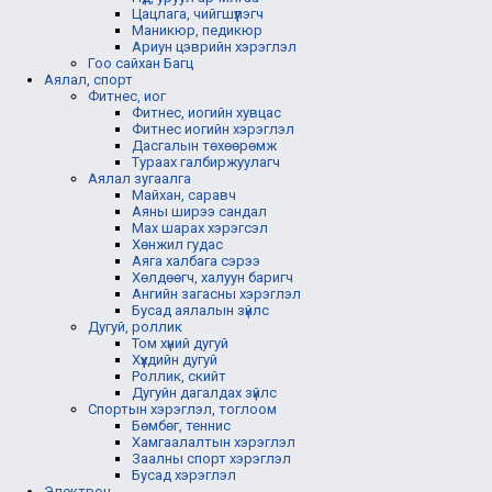
Цацлага, чийгшүүлэгч
Маникюр, педикюр
Ариун цэврийн хэрэглэл
Гоо сайхан Багц
Аялал, спорт
Фитнес, иог
Фитнес, иогийн хувцас
Фитнес иогийн хэрэглэл
Дасгалын төхөөрөмж
Тураах галбиржуулагч
Аялал зугаалга
Майхан, саравч
Аяны ширээ сандал
Мах шарах хэрэгсэл
Хөнжил гудас
Аяга халбага сэрээ
Хөлдөөгч, халуун баригч
Ангийн загасны хэрэглэл
Бусад аялалын зүйлс
Дугуй, роллик
Том хүний дугуй
Хүүхдийн дугуй
Роллик, скийт
Дугуйн дагалдах зүйлс
Спортын хэрэглэл, тоглоом
Бөмбөг, теннис
Хамгаалалтын хэрэглэл
Заалны спорт хэрэглэл
Бусад хэрэглэл
Электрон