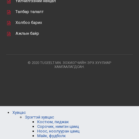
Үйлчилгээний нөхцөл
Төлбөр төлөлт
Холбоо барих
Ажлын байр
© 2020 TUGEELT.MN. ЗОХИОГЧИЙН ЭРХ ХУУЛИАР
ХАМГААЛАГДСАН.
Хувцас
Эрэгтэй хувцас
Костюм, пиджак
Сорочик, нимгэн цамц
Ноос, ноолууран цамц
Майк, фудболк