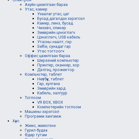
Ахуйн цахилгаан бараа
Утас, камер
Ухаалаг утас, цаг
Бусад дагалдах хэрэгсэл
Камер, линз, бусад
Чихэвч, спикер
Зөөврийн цэнэглэгч
Цэнэглэгч, USB кабель
Утасны наалт, гэр
Selfie, сунадаг гар
Утас тогтоогч
Оффис цахилгаан бараа
Ширээний компьютер
Принтер, сканнер, хор
Дэлгэц, прожектор
Компьютер, таблет
Нөүтбүүк, таблет
Гар, хулгана
Зөөврийн хард
Кабель, залгуур
Тоглоом
VR BOX, XBOX
Компютерийн тоглоом
Машины хэрэгсэл
Программ хангамж
Хүнс
Жимс, жимсгэнэ
Гурил будаа
Өдөр тутам