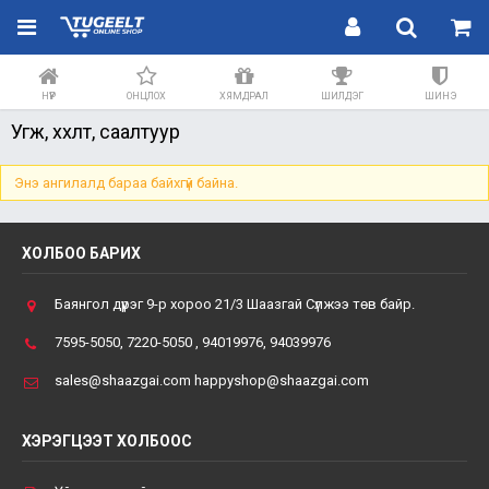
НҮҮР
ОНЦЛОХ
ХЯМДРАЛ
ШИЛДЭГ
ШИНЭ
Угж, хөхөлт, саалтуур
Энэ ангилалд бараа байхгүй байна.
ХОЛБОО БАРИХ
Баянгол дүүрэг 9-р хороо 21/3 Шаазгай Сүлжээ төв байр.
7595-5050, 7220-5050 , 94019976, 94039976
sales@shaazgai.com happyshop@shaazgai.com
ХЭРЭГЦЭЭТ ХОЛБООС