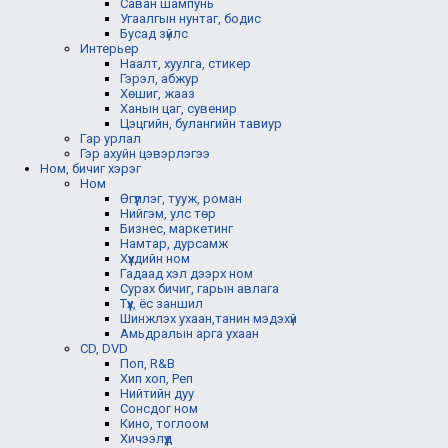
Саван шампунь
Угаалгын нунтаг, бодис
Бусад зүйлс
Интерьер
Наалт, хуулга, стикер
Гэрэл, абжур
Хөшиг, жааз
Ханын цаг, сувенир
Цэцгийн, булангийн тавиур
Гар урлал
Гэр ахуйн цэвэрлэгээ
Ном, бичиг хэрэг
Ном
Өгүүллэг, тууж, роман
Нийгэм, улс төр
Бизнес, маркетинг
Намтар, дурсамж
Хүүхдийн ном
Гадаад хэл дээрх ном
Сурах бичиг, гарын авлага
Түүх, ёс заншил
Шинжлэх ухаан,танин мэдэхүй
Амьдралын арга ухаан
CD, DVD
Поп, R&B
Хип хоп, Реп
Нийтийн дуу
Сонсдог ном
Кино, тоглоом
Хичээлүүд