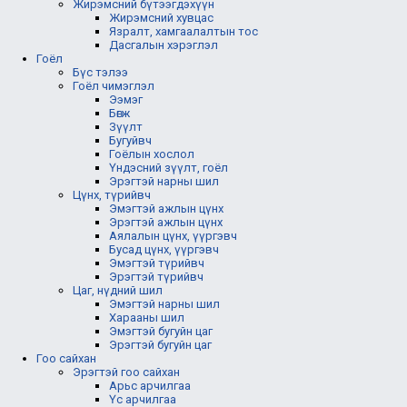
Жирэмсний бүтээгдэхүүн
Жирэмсний хувцас
Язралт, хамгаалалтын тос
Дасгалын хэрэглэл
Гоёл
Бүс тэлээ
Гоёл чимэглэл
Ээмэг
Бөгж
Зүүлт
Бугуйвч
Гоёлын хослол
Үндэсний зүүлт, гоёл
Эрэгтэй нарны шил
Цүнх, түрийвч
Эмэгтэй ажлын цүнх
Эрэгтэй ажлын цүнх
Аялалын цүнх, үүргэвч
Бусад цүнх, үүргэвч
Эмэгтэй түрийвч
Эрэгтэй түрийвч
Цаг, нүдний шил
Эмэгтэй нарны шил
Харааны шил
Эмэгтэй бугуйн цаг
Эрэгтэй бугуйн цаг
Гоо сайхан
Эрэгтэй гоо сайхан
Арьс арчилгаа
Үс арчилгаа