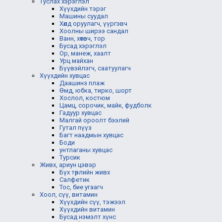
Туслах хэрэглэл
Хүүхдийн тэрэг
Машины суудал
Хөлд оруулагч, үүргэвч
Хоолны ширээ сандал
Ванн, хөтөвч, тор
Бусад хэрэглэл
Ор, манеж, хаалт
Урц майхан
Бүүвэйлэгч, саатуулагч
Хүүхдийн хувцас
Даашинз плаж
Өмд, юбка, тирко, шорт
Хослол, костюм
Цамц, сорочик, майк, фудболк
Гадуур хувцас
Малгай ороолт бээлий
Гутал пүүз
Багт наадмын хувцас
Боди
унтлаганы хувцас
Турсик
Живх, ариун цэвэр
Бүх төрлийн живх
Салфетик
Тос, бие угаагч
Хоол, сүү, витамин
Хүүхдийн сүү, тэжээл
Хүүхдийн витамин
Бусад нэмэлт хүнс