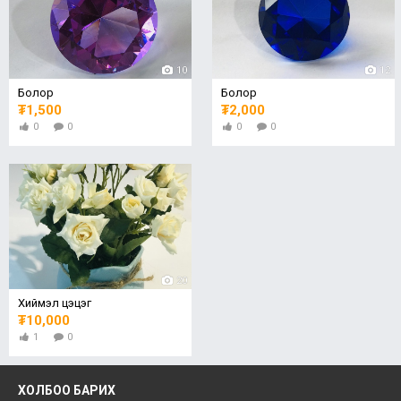
10
12
Болор
Болор
₮1,500
₮2,000
0
0
0
0
20
Хиймэл цэцэг
₮10,000
1
0
ХОЛБОО БАРИХ