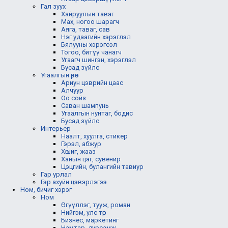
Гал зуух
Хайруулын таваг
Мах, ногоо шарагч
Аяга, таваг, сав
Нэг удаагийн хэрэглэл
Бялууны хэрэгсэл
Тогоо, битүү чанагч
Угаагч шингэн, хэрэглэл
Бусад зүйлс
Угаалгын өрөө
Ариун цэврийн цаас
Алчуур
Оо сойз
Саван шампунь
Угаалгын нунтаг, бодис
Бусад зүйлс
Интерьер
Наалт, хуулга, стикер
Гэрэл, абжур
Хөшиг, жааз
Ханын цаг, сувенир
Цэцгийн, булангийн тавиур
Гар урлал
Гэр ахуйн цэвэрлэгээ
Ном, бичиг хэрэг
Ном
Өгүүллэг, тууж, роман
Нийгэм, улс төр
Бизнес, маркетинг
Намтар, дурсамж