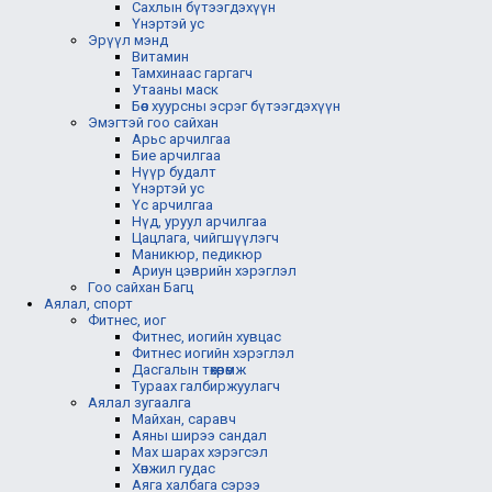
Сахлын бүтээгдэхүүн
Үнэртэй ус
Эрүүл мэнд
Витамин
Тамхинаас гаргагч
Утааны маск
Бөөс хуурсны эсрэг бүтээгдэхүүн
Эмэгтэй гоо сайхан
Арьс арчилгаа
Бие арчилгаа
Нүүр будалт
Үнэртэй ус
Үс арчилгаа
Нүд, уруул арчилгаа
Цацлага, чийгшүүлэгч
Маникюр, педикюр
Ариун цэврийн хэрэглэл
Гоо сайхан Багц
Аялал, спорт
Фитнес, иог
Фитнес, иогийн хувцас
Фитнес иогийн хэрэглэл
Дасгалын төхөөрөмж
Тураах галбиржуулагч
Аялал зугаалга
Майхан, саравч
Аяны ширээ сандал
Мах шарах хэрэгсэл
Хөнжил гудас
Аяга халбага сэрээ