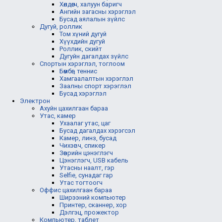
Хөлдөөгч, халуун баригч
Ангийн загасны хэрэглэл
Бусад аялалын зүйлс
Дугуй, роллик
Том хүний дугуй
Хүүхдийн дугуй
Роллик, скийт
Дугуйн дагалдах зүйлс
Спортын хэрэглэл, тоглоом
Бөмбөг, теннис
Хамгаалалтын хэрэглэл
Заалны спорт хэрэглэл
Бусад хэрэглэл
Электрон
Ахуйн цахилгаан бараа
Утас, камер
Ухаалаг утас, цаг
Бусад дагалдах хэрэгсэл
Камер, линз, бусад
Чихэвч, спикер
Зөөврийн цэнэглэгч
Цэнэглэгч, USB кабель
Утасны наалт, гэр
Selfie, сунадаг гар
Утас тогтоогч
Оффис цахилгаан бараа
Ширээний компьютер
Принтер, сканнер, хор
Дэлгэц, прожектор
Компьютер, таблет