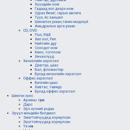
Хүүхдийн ном
Гадаад хэл дээрх ном
Сурах бичиг, гарын авлага
Түүх, ёс заншил
Шинжлэх ухаан,танин мэдэхүй
Амьдралын арга ухаан
CD, DVD
Поп, R&B
Хип хоп, Реп
Нийтийн дуу
Сонсдог ном
Кино, тоглоом
Хичээлүүд
Хичээлийн хэрэгсэл
Дэвтэр, цаас
Бал, фломастер
Бусад хичээлийн хэрэгсэл
Оффис хэрэглэл
Бичгийн цаас
Хавтас, тавиур
Бусад оффис хэрэгсэл
Шингэн хүнс
Архины төрөл
Дарс
Эрч хүчний ундаа
Эрүүл мэндийн бэлдмэл
Эмэгтэйчүүдэд зориулсан
Эрэгтэйчүүдэд зориулсан
Үе мөч