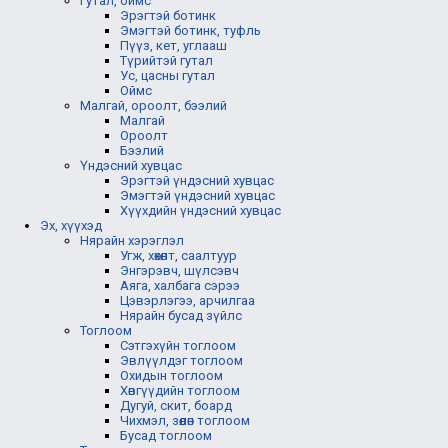
Гутал, оймс
Эрэгтэй ботинк
Эмэгтэй ботинк, туфль
Пүүз, кет, углааш
Түрийтэй гутал
Ус, цасны гутал
Оймс
Малгай, ороолт, бээлий
Малгай
Ороолт
Бээлий
Үндэсний хувцас
Эрэгтэй үндэсний хувцас
Эмэгтэй үндэсний хувцас
Хүүхдийн үндэсний хувцас
Эх, хүүхэд
Нярайн хэрэглэл
Угж, хөхөлт, саалтуур
Энгэрэвч, шүлсэвч
Аяга, халбага сэрээ
Цэвэрлэгээ, арчилгаа
Нярайн бусад зүйлс
Тоглоом
Сэтгэхүйн тоглоом
Эвлүүлдэг тоглоом
Охидын тоглоом
Хөвгүүдийн тоглоом
Дугуй, скит, боард
Чихмэл, зөөлөн тоглоом
Бусад тоглоом