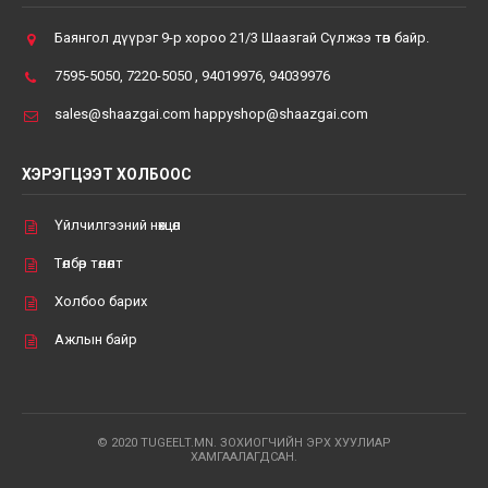
Баянгол дүүрэг 9-р хороо 21/3 Шаазгай Сүлжээ төв байр.
7595-5050, 7220-5050 , 94019976, 94039976
sales@shaazgai.com happyshop@shaazgai.com
ХЭРЭГЦЭЭТ ХОЛБООС
Үйлчилгээний нөхцөл
Төлбөр төлөлт
Холбоо барих
Ажлын байр
© 2020 TUGEELT.MN. ЗОХИОГЧИЙН ЭРХ ХУУЛИАР
ХАМГААЛАГДСАН.