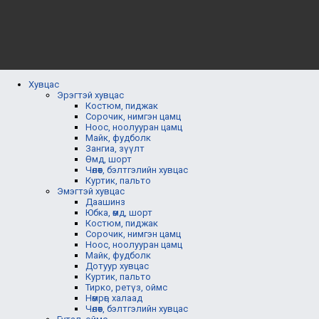
Хувцас
Эрэгтэй хувцас
Костюм, пиджак
Сорочик, нимгэн цамц
Ноос, ноолууран цамц
Майк, фудболк
Зангиа, зүүлт
Өмд, шорт
Чөлөөт, бэлтгэлийн хувцас
Куртик, пальто
Эмэгтэй хувцас
Даашинз
Юбка, өмд, шорт
Костюм, пиджак
Сорочик, нимгэн цамц
Ноос, ноолууран цамц
Майк, фудболк
Дотуур хувцас
Куртик, пальто
Тирко, ретүз, оймс
Нөмрөг, халаад
Чөлөөт, бэлтгэлийн хувцас