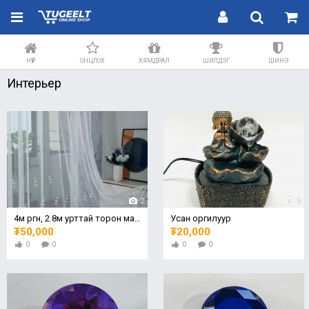
НҮҮР
ОНЦЛОХ
ХЯМДРАЛ
ШИЛДЭГ
ШИНЭ
Интерьер
2
6
4м өргөн, 2.8м урттай торон материалтай тюль
Усан оргилуур
₮50,000
₮20,000
0
0
0
0