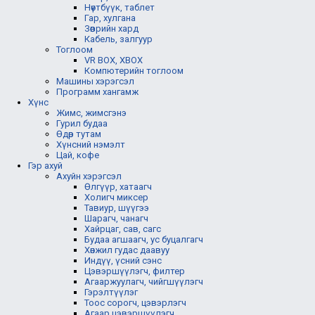
Нөүтбүүк, таблет
Гар, хулгана
Зөөврийн хард
Кабель, залгуур
Тоглоом
VR BOX, XBOX
Компютерийн тоглоом
Машины хэрэгсэл
Программ хангамж
Хүнс
Жимс, жимсгэнэ
Гурил будаа
Өдөр тутам
Хүнсний нэмэлт
Цай, кофе
Гэр ахуй
Ахуйн хэрэгсэл
Өлгүүр, хатаагч
Холигч миксер
Тавиур, шүүгээ
Шарагч, чанагч
Хайрцаг, сав, сагс
Будаа агшаагч, ус буцалгагч
Хөнжил гудас даавуу
Индүү, үсний сэнс
Цэвэршүүлэгч, филтер
Агааржуулагч, чийгшүүлэгч
Гэрэлтүүлэг
Тоос сорогч, цэвэрлэгч
Агаар цэвэршүүлэгч