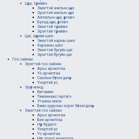
Цүнх, түрийвч
Эмэгтэй ажлын цүнх
Эрэгтэй ажлын цүнх
Аялалын цүнх, үүргэвч
Бусад цүнх, үүргэвч
Эмэгтэй түрийвч
Эрэгтэй түрийвч
Цаг, нүдний шил
Эмэгтэй нарны шил
Харааны шил
Эмэгтэй бугуйн цаг
Эрэгтэй бугуйн цаг
Гоо сайхан
Эрэгтэй гоо сайхан
Арьс арчилгаа
Үс арчилгаа
Сахлын бүтээгдэхүүн
Үнэртэй ус
Эрүүл мэнд
Витамин
Тамхинаас гаргагч
Утааны маск
Бөөс хуурсны эсрэг бүтээгдэхүүн
Эмэгтэй гоо сайхан
Арьс арчилгаа
Бие арчилгаа
Нүүр будалт
Үнэртэй ус
Үс арчилгаа
Нүд, уруул арчилгаа