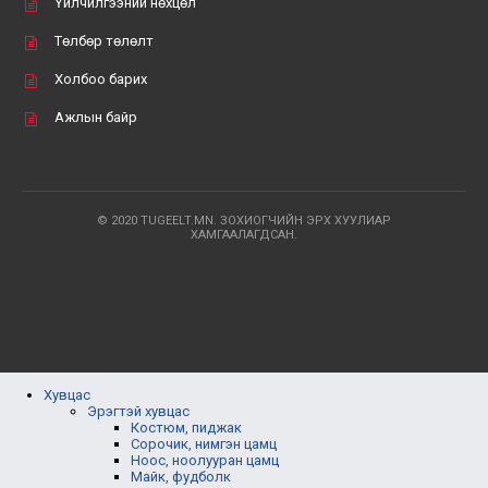
Үйлчилгээний нөхцөл
Төлбөр төлөлт
Холбоо барих
Ажлын байр
© 2020 TUGEELT.MN. ЗОХИОГЧИЙН ЭРХ ХУУЛИАР
ХАМГААЛАГДСАН.
Хувцас
Эрэгтэй хувцас
Костюм, пиджак
Сорочик, нимгэн цамц
Ноос, ноолууран цамц
Майк, фудболк