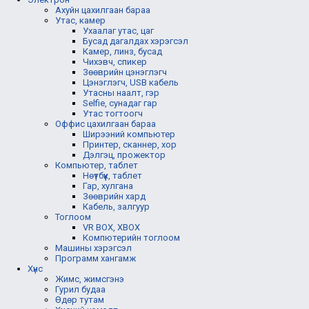
Ахуйн цахилгаан бараа
Утас, камер
Ухаалаг утас, цаг
Бусад дагалдах хэрэгсэл
Камер, линз, бусад
Чихэвч, спикер
Зөөврийн цэнэглэгч
Цэнэглэгч, USB кабель
Утасны наалт, гэр
Selfie, сунадаг гар
Утас тогтоогч
Оффис цахилгаан бараа
Ширээний компьютер
Принтер, сканнер, хор
Дэлгэц, прожектор
Компьютер, таблет
Нөүтбүүк, таблет
Гар, хулгана
Зөөврийн хард
Кабель, залгуур
Тоглоом
VR BOX, XBOX
Компютерийн тоглоом
Машины хэрэгсэл
Программ хангамж
Хүнс
Жимс, жимсгэнэ
Гурил будаа
Өдөр тутам