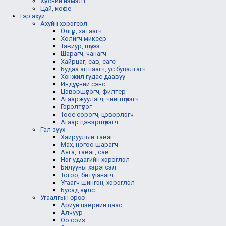
Хүнсний нэмэлт
Цай, кофе
Гэр ахуй
Ахуйн хэрэгсэл
Өлгүүр, хатаагч
Холигч миксер
Тавиур, шүүгээ
Шарагч, чанагч
Хайрцаг, сав, сагс
Будаа агшаагч, ус буцалгагч
Хөнжил гудас даавуу
Индүү, үсний сэнс
Цэвэршүүлэгч, филтер
Агааржуулагч, чийгшүүлэгч
Гэрэлтүүлэг
Тоос сорогч, цэвэрлэгч
Агаар цэвэршүүлэгч
Гал зуух
Хайруулын таваг
Мах, ногоо шарагч
Аяга, таваг, сав
Нэг удаагийн хэрэглэл
Бялууны хэрэгсэл
Тогоо, битүү чанагч
Угаагч шингэн, хэрэглэл
Бусад зүйлс
Угаалгын өрөө
Ариун цэврийн цаас
Алчуур
Оо сойз