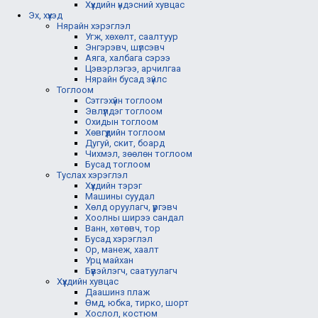
Хүүхдийн үндэсний хувцас
Эх, хүүхэд
Нярайн хэрэглэл
Угж, хөхөлт, саалтуур
Энгэрэвч, шүлсэвч
Аяга, халбага сэрээ
Цэвэрлэгээ, арчилгаа
Нярайн бусад зүйлс
Тоглоом
Сэтгэхүйн тоглоом
Эвлүүлдэг тоглоом
Охидын тоглоом
Хөвгүүдийн тоглоом
Дугуй, скит, боард
Чихмэл, зөөлөн тоглоом
Бусад тоглоом
Туслах хэрэглэл
Хүүхдийн тэрэг
Машины суудал
Хөлд оруулагч, үүргэвч
Хоолны ширээ сандал
Ванн, хөтөвч, тор
Бусад хэрэглэл
Ор, манеж, хаалт
Урц майхан
Бүүвэйлэгч, саатуулагч
Хүүхдийн хувцас
Даашинз плаж
Өмд, юбка, тирко, шорт
Хослол, костюм