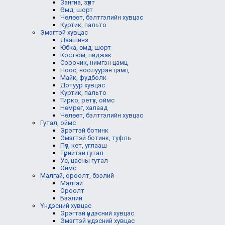
Зангиа, зүүлт
Өмд, шорт
Чөлөөт, бэлтгэлийн хувцас
Куртик, пальто
Эмэгтэй хувцас
Даашинз
Юбка, өмд, шорт
Костюм, пиджак
Сорочик, нимгэн цамц
Ноос, ноолууран цамц
Майк, фудболк
Дотуур хувцас
Куртик, пальто
Тирко, ретүз, оймс
Нөмрөг, халаад
Чөлөөт, бэлтгэлийн хувцас
Гутал, оймс
Эрэгтэй ботинк
Эмэгтэй ботинк, туфль
Пүүз, кет, углааш
Түрийтэй гутал
Ус, цасны гутал
Оймс
Малгай, ороолт, бээлий
Малгай
Ороолт
Бээлий
Үндэсний хувцас
Эрэгтэй үндэсний хувцас
Эмэгтэй үндэсний хувцас