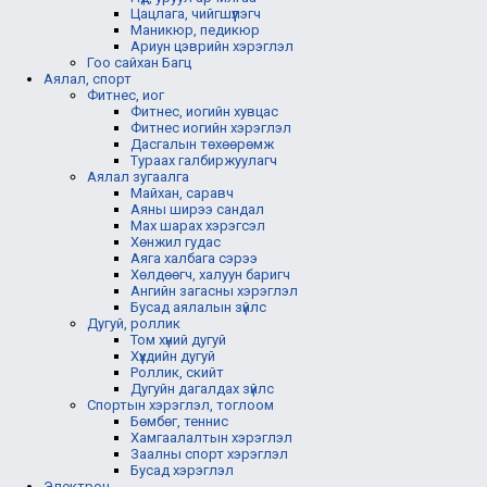
Цацлага, чийгшүүлэгч
Маникюр, педикюр
Ариун цэврийн хэрэглэл
Гоо сайхан Багц
Аялал, спорт
Фитнес, иог
Фитнес, иогийн хувцас
Фитнес иогийн хэрэглэл
Дасгалын төхөөрөмж
Тураах галбиржуулагч
Аялал зугаалга
Майхан, саравч
Аяны ширээ сандал
Мах шарах хэрэгсэл
Хөнжил гудас
Аяга халбага сэрээ
Хөлдөөгч, халуун баригч
Ангийн загасны хэрэглэл
Бусад аялалын зүйлс
Дугуй, роллик
Том хүний дугуй
Хүүхдийн дугуй
Роллик, скийт
Дугуйн дагалдах зүйлс
Спортын хэрэглэл, тоглоом
Бөмбөг, теннис
Хамгаалалтын хэрэглэл
Заалны спорт хэрэглэл
Бусад хэрэглэл
Электрон