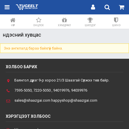
НҮҮР
ОНЦЛОХ
ХЯМДРАЛ
ШИЛДЭГ
ШИНЭ
Үндэсний хувцас
Энэ ангилалд бараа байхгүй байна.
ХОЛБОО БАРИХ
Баянгол дүүрэг 9-р хороо 21/3 Шаазгай Сүлжээ төв байр.
7595-5050, 7220-5050 , 94019976, 94039976
sales@shaazgai.com happyshop@shaazgai.com
ХЭРЭГЦЭЭТ ХОЛБООС