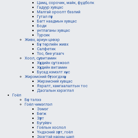
Цамц, сорочик, майк, фудболк
Гадуур хувцас
Малгай ороолт бээлий
Гутал пүүз
Багт наадмын хувцас
Боди
унтлаганы хувцас
Турсик
Живх, ариун цэвэр
Бүх төрлийн живх
Салфетик
Тос, бие угаагч
Хоол, сүү, витамин
Хүүхдийн сүү, тэжээл
Хүүхдийн витамин
Бусад нэмэлт хүнс
Жирэмсний бүтээгдэхүүн
Жирэмсний хувцас
Язралт, хамгаалалтын тос
Дасгалын хэрэглэл
Гоёл
Бүс тэлээ
Гоёл чимэглэл
Ээмэг
Бөгж
Зүүлт
Бугуйвч
Гоёлын хослол
Үндэсний зүүлт, гоёл
Эрэгтэй нарны шил