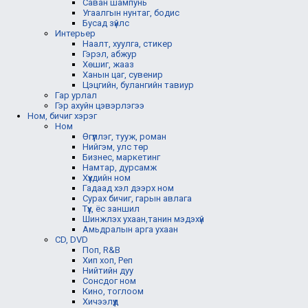
Саван шампунь
Угаалгын нунтаг, бодис
Бусад зүйлс
Интерьер
Наалт, хуулга, стикер
Гэрэл, абжур
Хөшиг, жааз
Ханын цаг, сувенир
Цэцгийн, булангийн тавиур
Гар урлал
Гэр ахуйн цэвэрлэгээ
Ном, бичиг хэрэг
Ном
Өгүүллэг, тууж, роман
Нийгэм, улс төр
Бизнес, маркетинг
Намтар, дурсамж
Хүүхдийн ном
Гадаад хэл дээрх ном
Сурах бичиг, гарын авлага
Түүх, ёс заншил
Шинжлэх ухаан,танин мэдэхүй
Амьдралын арга ухаан
CD, DVD
Поп, R&B
Хип хоп, Реп
Нийтийн дуу
Сонсдог ном
Кино, тоглоом
Хичээлүүд