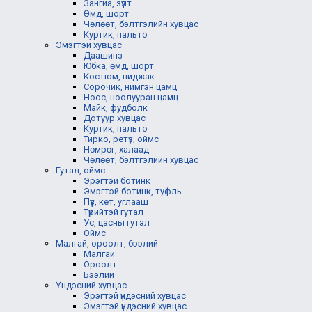
Зангиа, зүүлт
Өмд, шорт
Чөлөөт, бэлтгэлийн хувцас
Куртик, пальто
Эмэгтэй хувцас
Даашинз
Юбка, өмд, шорт
Костюм, пиджак
Сорочик, нимгэн цамц
Ноос, ноолууран цамц
Майк, фудболк
Дотуур хувцас
Куртик, пальто
Тирко, ретүз, оймс
Нөмрөг, халаад
Чөлөөт, бэлтгэлийн хувцас
Гутал, оймс
Эрэгтэй ботинк
Эмэгтэй ботинк, туфль
Пүүз, кет, углааш
Түрийтэй гутал
Ус, цасны гутал
Оймс
Малгай, ороолт, бээлий
Малгай
Ороолт
Бээлий
Үндэсний хувцас
Эрэгтэй үндэсний хувцас
Эмэгтэй үндэсний хувцас