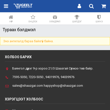
НҮҮР
ОНЦЛОХ
ХЯМДРАЛ
ШИЛДЭГ
ШИНЭ
Тураах бэлдмэл
Энэ ангилалд бараа байхгүй байна.
ХОЛБОО БАРИХ
Баянгол дүүрэг 9-р хороо 21/3 Шаазгай Сүлжээ төв байр.
7595-5050, 7220-5050 , 94019976, 94039976
sales@shaazgai.com happyshop@shaazgai.com
ХЭРЭГЦЭЭТ ХОЛБООС