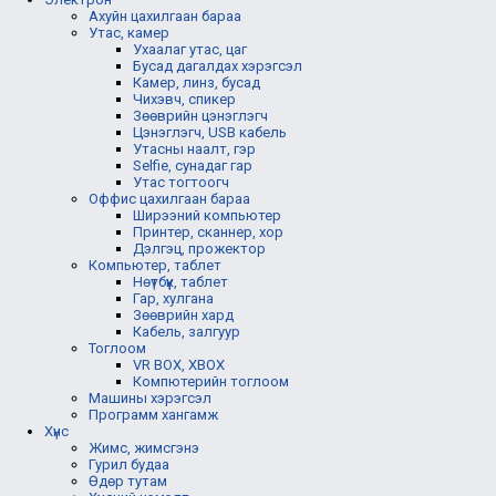
Ахуйн цахилгаан бараа
Утас, камер
Ухаалаг утас, цаг
Бусад дагалдах хэрэгсэл
Камер, линз, бусад
Чихэвч, спикер
Зөөврийн цэнэглэгч
Цэнэглэгч, USB кабель
Утасны наалт, гэр
Selfie, сунадаг гар
Утас тогтоогч
Оффис цахилгаан бараа
Ширээний компьютер
Принтер, сканнер, хор
Дэлгэц, прожектор
Компьютер, таблет
Нөүтбүүк, таблет
Гар, хулгана
Зөөврийн хард
Кабель, залгуур
Тоглоом
VR BOX, XBOX
Компютерийн тоглоом
Машины хэрэгсэл
Программ хангамж
Хүнс
Жимс, жимсгэнэ
Гурил будаа
Өдөр тутам