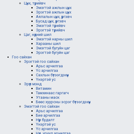
Цүнх, түрийвч
Эмэгтэй ажлын цүнх
Эрэгтэй ажлын цүнх
Аялалын цүнх, үүргэвч
Бусад цүнх, үүргэвч
Эмэгтэй түрийвч
Эрэгтэй түрийвч
Цаг, нүдний шил
Эмэгтэй нарны шил
Харааны шил
Эмэгтэй бугуйн цаг
Эрэгтэй бугуйн цаг
Гоо сайхан
Эрэгтэй гоо сайхан
Арьс арчилгаа
Үс арчилгаа
Сахлын бүтээгдэхүүн
Үнэртэй ус
Эрүүл мэнд
Витамин
Тамхинаас гаргагч
Утааны маск
Бөөс хуурсны эсрэг бүтээгдэхүүн
Эмэгтэй гоо сайхан
Арьс арчилгаа
Бие арчилгаа
Нүүр будалт
Үнэртэй ус
Үс арчилгаа
Нүд, уруул арчилгаа