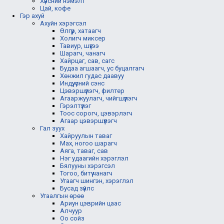
Хүнсний нэмэлт
Цай, кофе
Гэр ахуй
Ахуйн хэрэгсэл
Өлгүүр, хатаагч
Холигч миксер
Тавиур, шүүгээ
Шарагч, чанагч
Хайрцаг, сав, сагс
Будаа агшаагч, ус буцалгагч
Хөнжил гудас даавуу
Индүү, үсний сэнс
Цэвэршүүлэгч, филтер
Агааржуулагч, чийгшүүлэгч
Гэрэлтүүлэг
Тоос сорогч, цэвэрлэгч
Агаар цэвэршүүлэгч
Гал зуух
Хайруулын таваг
Мах, ногоо шарагч
Аяга, таваг, сав
Нэг удаагийн хэрэглэл
Бялууны хэрэгсэл
Тогоо, битүү чанагч
Угаагч шингэн, хэрэглэл
Бусад зүйлс
Угаалгын өрөө
Ариун цэврийн цаас
Алчуур
Оо сойз