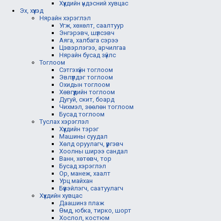
Хүүхдийн үндэсний хувцас
Эх, хүүхэд
Нярайн хэрэглэл
Угж, хөхөлт, саалтуур
Энгэрэвч, шүлсэвч
Аяга, халбага сэрээ
Цэвэрлэгээ, арчилгаа
Нярайн бусад зүйлс
Тоглоом
Сэтгэхүйн тоглоом
Эвлүүлдэг тоглоом
Охидын тоглоом
Хөвгүүдийн тоглоом
Дугуй, скит, боард
Чихмэл, зөөлөн тоглоом
Бусад тоглоом
Туслах хэрэглэл
Хүүхдийн тэрэг
Машины суудал
Хөлд оруулагч, үүргэвч
Хоолны ширээ сандал
Ванн, хөтөвч, тор
Бусад хэрэглэл
Ор, манеж, хаалт
Урц майхан
Бүүвэйлэгч, саатуулагч
Хүүхдийн хувцас
Даашинз плаж
Өмд, юбка, тирко, шорт
Хослол, костюм