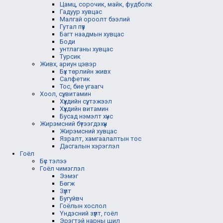
Цамц, сорочик, майк, фудболк
Гадуур хувцас
Малгай ороолт бээлий
Гутал пүүз
Багт наадмын хувцас
Боди
унтлаганы хувцас
Турсик
Живх, ариун цэвэр
Бүх төрлийн живх
Салфетик
Тос, бие угаагч
Хоол, сүү, витамин
Хүүхдийн сүү, тэжээл
Хүүхдийн витамин
Бусад нэмэлт хүнс
Жирэмсний бүтээгдэхүүн
Жирэмсний хувцас
Язралт, хамгаалалтын тос
Дасгалын хэрэглэл
Гоёл
Бүс тэлээ
Гоёл чимэглэл
Ээмэг
Бөгж
Зүүлт
Бугуйвч
Гоёлын хослол
Үндэсний зүүлт, гоёл
Эрэгтэй нарны шил