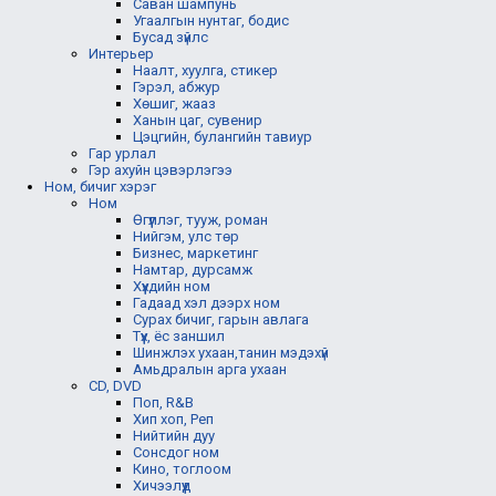
Саван шампунь
Угаалгын нунтаг, бодис
Бусад зүйлс
Интерьер
Наалт, хуулга, стикер
Гэрэл, абжур
Хөшиг, жааз
Ханын цаг, сувенир
Цэцгийн, булангийн тавиур
Гар урлал
Гэр ахуйн цэвэрлэгээ
Ном, бичиг хэрэг
Ном
Өгүүллэг, тууж, роман
Нийгэм, улс төр
Бизнес, маркетинг
Намтар, дурсамж
Хүүхдийн ном
Гадаад хэл дээрх ном
Сурах бичиг, гарын авлага
Түүх, ёс заншил
Шинжлэх ухаан,танин мэдэхүй
Амьдралын арга ухаан
CD, DVD
Поп, R&B
Хип хоп, Реп
Нийтийн дуу
Сонсдог ном
Кино, тоглоом
Хичээлүүд