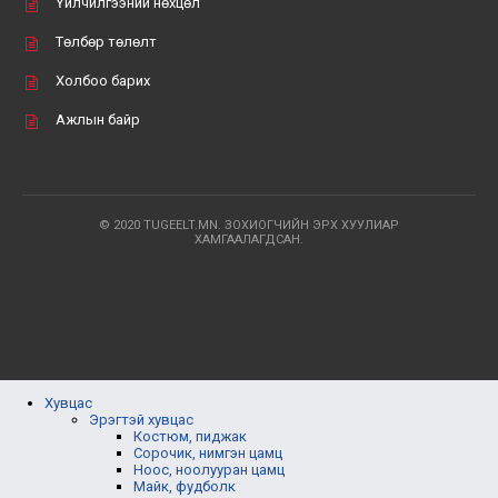
Үйлчилгээний нөхцөл
Төлбөр төлөлт
Холбоо барих
Ажлын байр
© 2020 TUGEELT.MN. ЗОХИОГЧИЙН ЭРХ ХУУЛИАР
ХАМГААЛАГДСАН.
Хувцас
Эрэгтэй хувцас
Костюм, пиджак
Сорочик, нимгэн цамц
Ноос, ноолууран цамц
Майк, фудболк