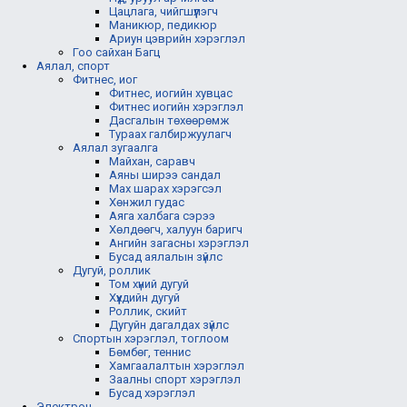
Цацлага, чийгшүүлэгч
Маникюр, педикюр
Ариун цэврийн хэрэглэл
Гоо сайхан Багц
Аялал, спорт
Фитнес, иог
Фитнес, иогийн хувцас
Фитнес иогийн хэрэглэл
Дасгалын төхөөрөмж
Тураах галбиржуулагч
Аялал зугаалга
Майхан, саравч
Аяны ширээ сандал
Мах шарах хэрэгсэл
Хөнжил гудас
Аяга халбага сэрээ
Хөлдөөгч, халуун баригч
Ангийн загасны хэрэглэл
Бусад аялалын зүйлс
Дугуй, роллик
Том хүний дугуй
Хүүхдийн дугуй
Роллик, скийт
Дугуйн дагалдах зүйлс
Спортын хэрэглэл, тоглоом
Бөмбөг, теннис
Хамгаалалтын хэрэглэл
Заалны спорт хэрэглэл
Бусад хэрэглэл
Электрон