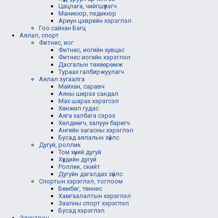
Цацлага, чийгшүүлэгч
Маникюр, педикюр
Ариун цэврийн хэрэглэл
Гоо сайхан Багц
Аялал, спорт
Фитнес, иог
Фитнес, иогийн хувцас
Фитнес иогийн хэрэглэл
Дасгалын төхөөрөмж
Тураах галбиржуулагч
Аялал зугаалга
Майхан, саравч
Аяны ширээ сандал
Мах шарах хэрэгсэл
Хөнжил гудас
Аяга халбага сэрээ
Хөлдөөгч, халуун баригч
Ангийн загасны хэрэглэл
Бусад аялалын зүйлс
Дугуй, роллик
Том хүний дугуй
Хүүхдийн дугуй
Роллик, скийт
Дугуйн дагалдах зүйлс
Спортын хэрэглэл, тоглоом
Бөмбөг, теннис
Хамгаалалтын хэрэглэл
Заалны спорт хэрэглэл
Бусад хэрэглэл
Электрон