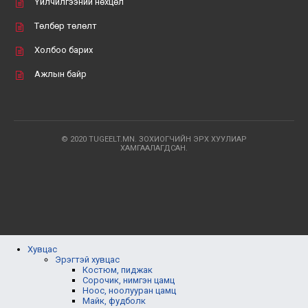
Үйлчилгээний нөхцөл
Төлбөр төлөлт
Холбоо барих
Ажлын байр
© 2020 TUGEELT.MN. ЗОХИОГЧИЙН ЭРХ ХУУЛИАР
ХАМГААЛАГДСАН.
Хувцас
Эрэгтэй хувцас
Костюм, пиджак
Сорочик, нимгэн цамц
Ноос, ноолууран цамц
Майк, фудболк