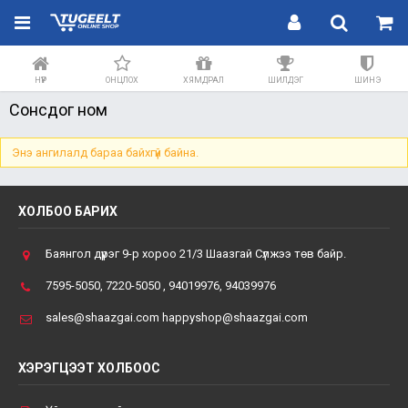
НҮҮР
ОНЦЛОХ
ХЯМДРАЛ
ШИЛДЭГ
ШИНЭ
Сонсдог ном
Энэ ангилалд бараа байхгүй байна.
ХОЛБОО БАРИХ
Баянгол дүүрэг 9-р хороо 21/3 Шаазгай Сүлжээ төв байр.
7595-5050, 7220-5050 , 94019976, 94039976
sales@shaazgai.com happyshop@shaazgai.com
ХЭРЭГЦЭЭТ ХОЛБООС