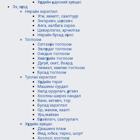
Хүүхдийн үндэсний хувцас
Эх, хүүхэд
Нярайн хэрэглэл
Угж, хөхөлт, саалтуур
Энгэрэвч, шүлсэвч
Аяга, халбага сэрээ
Цэвэрлэгээ, арчилгаа
Нярайн бусад зүйлс
Тоглоом
Сэтгэхүйн тоглоом
Эвлүүлдэг тоглоом
Охидын тоглоом
Хөвгүүдийн тоглоом
Дугуй, скит, боард
Чихмэл, зөөлөн тоглоом
Бусад тоглоом
Туслах хэрэглэл
Хүүхдийн тэрэг
Машины суудал
Хөлд оруулагч, үүргэвч
Хоолны ширээ сандал
Ванн, хөтөвч, тор
Бусад хэрэглэл
Ор, манеж, хаалт
Урц майхан
Бүүвэйлэгч, саатуулагч
Хүүхдийн хувцас
Даашинз плаж
Өмд, юбка, тирко, шорт
Хослол, костюм