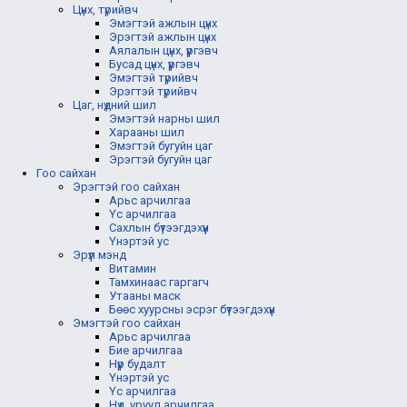
Цүнх, түрийвч
Эмэгтэй ажлын цүнх
Эрэгтэй ажлын цүнх
Аялалын цүнх, үүргэвч
Бусад цүнх, үүргэвч
Эмэгтэй түрийвч
Эрэгтэй түрийвч
Цаг, нүдний шил
Эмэгтэй нарны шил
Харааны шил
Эмэгтэй бугуйн цаг
Эрэгтэй бугуйн цаг
Гоо сайхан
Эрэгтэй гоо сайхан
Арьс арчилгаа
Үс арчилгаа
Сахлын бүтээгдэхүүн
Үнэртэй ус
Эрүүл мэнд
Витамин
Тамхинаас гаргагч
Утааны маск
Бөөс хуурсны эсрэг бүтээгдэхүүн
Эмэгтэй гоо сайхан
Арьс арчилгаа
Бие арчилгаа
Нүүр будалт
Үнэртэй ус
Үс арчилгаа
Нүд, уруул арчилгаа