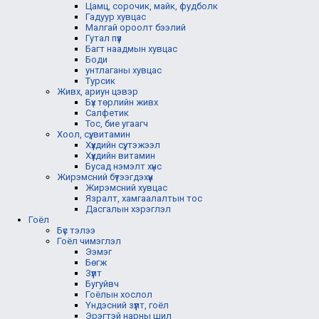
Цамц, сорочик, майк, фудболк
Гадуур хувцас
Малгай ороолт бээлий
Гутал пүүз
Багт наадмын хувцас
Боди
унтлаганы хувцас
Турсик
Живх, ариун цэвэр
Бүх төрлийн живх
Салфетик
Тос, бие угаагч
Хоол, сүү, витамин
Хүүхдийн сүү, тэжээл
Хүүхдийн витамин
Бусад нэмэлт хүнс
Жирэмсний бүтээгдэхүүн
Жирэмсний хувцас
Язралт, хамгаалалтын тос
Дасгалын хэрэглэл
Гоёл
Бүс тэлээ
Гоёл чимэглэл
Ээмэг
Бөгж
Зүүлт
Бугуйвч
Гоёлын хослол
Үндэсний зүүлт, гоёл
Эрэгтэй нарны шил