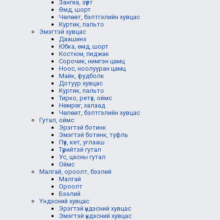
Зангиа, зүүлт
Өмд, шорт
Чөлөөт, бэлтгэлийн хувцас
Куртик, пальто
Эмэгтэй хувцас
Даашинз
Юбка, өмд, шорт
Костюм, пиджак
Сорочик, нимгэн цамц
Ноос, ноолууран цамц
Майк, фудболк
Дотуур хувцас
Куртик, пальто
Тирко, ретүз, оймс
Нөмрөг, халаад
Чөлөөт, бэлтгэлийн хувцас
Гутал, оймс
Эрэгтэй ботинк
Эмэгтэй ботинк, туфль
Пүүз, кет, углааш
Түрийтэй гутал
Ус, цасны гутал
Оймс
Малгай, ороолт, бээлий
Малгай
Ороолт
Бээлий
Үндэсний хувцас
Эрэгтэй үндэсний хувцас
Эмэгтэй үндэсний хувцас