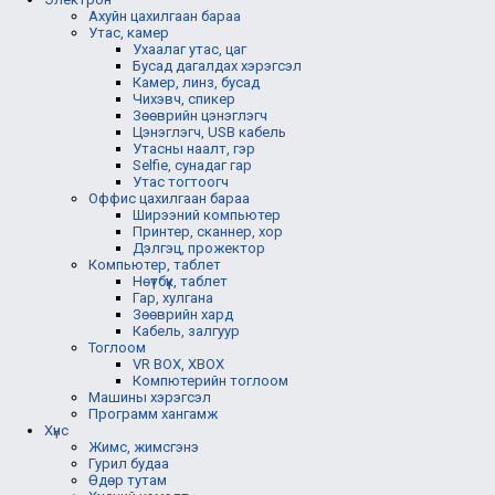
Ахуйн цахилгаан бараа
Утас, камер
Ухаалаг утас, цаг
Бусад дагалдах хэрэгсэл
Камер, линз, бусад
Чихэвч, спикер
Зөөврийн цэнэглэгч
Цэнэглэгч, USB кабель
Утасны наалт, гэр
Selfie, сунадаг гар
Утас тогтоогч
Оффис цахилгаан бараа
Ширээний компьютер
Принтер, сканнер, хор
Дэлгэц, прожектор
Компьютер, таблет
Нөүтбүүк, таблет
Гар, хулгана
Зөөврийн хард
Кабель, залгуур
Тоглоом
VR BOX, XBOX
Компютерийн тоглоом
Машины хэрэгсэл
Программ хангамж
Хүнс
Жимс, жимсгэнэ
Гурил будаа
Өдөр тутам