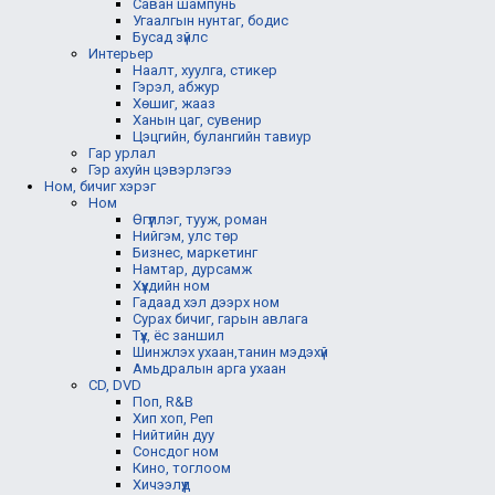
Саван шампунь
Угаалгын нунтаг, бодис
Бусад зүйлс
Интерьер
Наалт, хуулга, стикер
Гэрэл, абжур
Хөшиг, жааз
Ханын цаг, сувенир
Цэцгийн, булангийн тавиур
Гар урлал
Гэр ахуйн цэвэрлэгээ
Ном, бичиг хэрэг
Ном
Өгүүллэг, тууж, роман
Нийгэм, улс төр
Бизнес, маркетинг
Намтар, дурсамж
Хүүхдийн ном
Гадаад хэл дээрх ном
Сурах бичиг, гарын авлага
Түүх, ёс заншил
Шинжлэх ухаан,танин мэдэхүй
Амьдралын арга ухаан
CD, DVD
Поп, R&B
Хип хоп, Реп
Нийтийн дуу
Сонсдог ном
Кино, тоглоом
Хичээлүүд