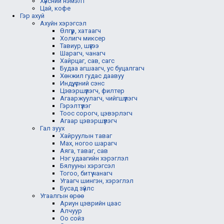
Хүнсний нэмэлт
Цай, кофе
Гэр ахуй
Ахуйн хэрэгсэл
Өлгүүр, хатаагч
Холигч миксер
Тавиур, шүүгээ
Шарагч, чанагч
Хайрцаг, сав, сагс
Будаа агшаагч, ус буцалгагч
Хөнжил гудас даавуу
Индүү, үсний сэнс
Цэвэршүүлэгч, филтер
Агааржуулагч, чийгшүүлэгч
Гэрэлтүүлэг
Тоос сорогч, цэвэрлэгч
Агаар цэвэршүүлэгч
Гал зуух
Хайруулын таваг
Мах, ногоо шарагч
Аяга, таваг, сав
Нэг удаагийн хэрэглэл
Бялууны хэрэгсэл
Тогоо, битүү чанагч
Угаагч шингэн, хэрэглэл
Бусад зүйлс
Угаалгын өрөө
Ариун цэврийн цаас
Алчуур
Оо сойз