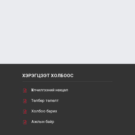
ХЭРЭГЦЭЭТ ХОЛБООС
Үйлчилгээний нөхцөл
Төлбөр төлөлт
Холбоо барих
Ажлын байр