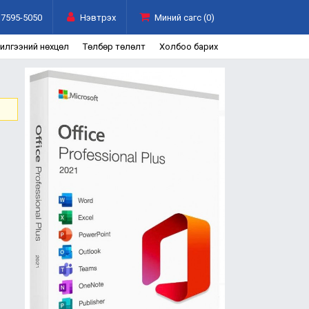
7595-5050
Нэвтрэх
Миний сагс (0)
чилгээний нөхцөл
Төлбөр төлөлт
Холбоо барих