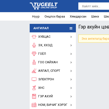
Нүүр
Онцлох бараа
Хямдарсан
Шинэ
Ши
Гэр ахуйн цэ
АНГИЛАЛ
ХУВЦАС
Энэ ангилалд бара
ЭХ, ХҮҮХЭД
ГОЁЛ
ГОО САЙХАН
АЯЛАЛ, СПОРТ
ЭЛЕКТРОН
ХҮНС
ГЭР АХУЙ
НОМ, БИЧИГ ХЭРЭГ