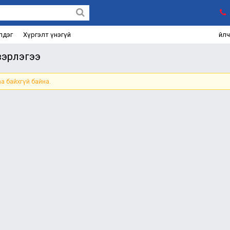
лдэг
Хүргэлт үнэгүй
Үйл
вэрлэгээ
а байхгүй байна.