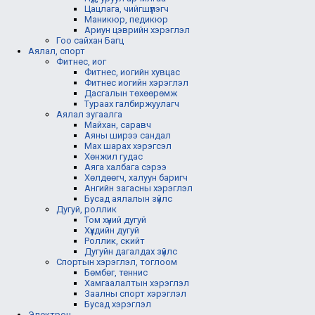
Цацлага, чийгшүүлэгч
Маникюр, педикюр
Ариун цэврийн хэрэглэл
Гоо сайхан Багц
Аялал, спорт
Фитнес, иог
Фитнес, иогийн хувцас
Фитнес иогийн хэрэглэл
Дасгалын төхөөрөмж
Тураах галбиржуулагч
Аялал зугаалга
Майхан, саравч
Аяны ширээ сандал
Мах шарах хэрэгсэл
Хөнжил гудас
Аяга халбага сэрээ
Хөлдөөгч, халуун баригч
Ангийн загасны хэрэглэл
Бусад аялалын зүйлс
Дугуй, роллик
Том хүний дугуй
Хүүхдийн дугуй
Роллик, скийт
Дугуйн дагалдах зүйлс
Спортын хэрэглэл, тоглоом
Бөмбөг, теннис
Хамгаалалтын хэрэглэл
Заалны спорт хэрэглэл
Бусад хэрэглэл
Электрон