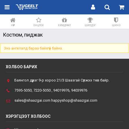
НҮҮР
ОНЦЛОХ
ХЯМДРАЛ
ШИЛДЭГ
ШИНЭ
Костюм, пиджак
Энэ ангилалд бараа байхгүй байна.
ХОЛБОО БАРИХ
Баянгол дүүрэг 9-р хороо 21/3 Шаазгай Сүлжээ төв байр.
7595-5050, 7220-5050 , 94019976, 94039976
sales@shaazgai.com happyshop@shaazgai.com
ХЭРЭГЦЭЭТ ХОЛБООС