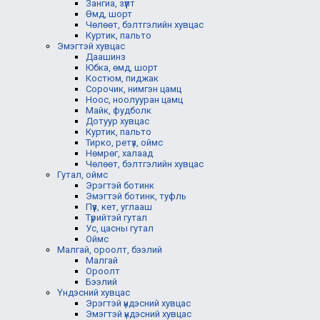
Зангиа, зүүлт
Өмд, шорт
Чөлөөт, бэлтгэлийн хувцас
Куртик, пальто
Эмэгтэй хувцас
Даашинз
Юбка, өмд, шорт
Костюм, пиджак
Сорочик, нимгэн цамц
Ноос, ноолууран цамц
Майк, фудболк
Дотуур хувцас
Куртик, пальто
Тирко, ретүз, оймс
Нөмрөг, халаад
Чөлөөт, бэлтгэлийн хувцас
Гутал, оймс
Эрэгтэй ботинк
Эмэгтэй ботинк, туфль
Пүүз, кет, углааш
Түрийтэй гутал
Ус, цасны гутал
Оймс
Малгай, ороолт, бээлий
Малгай
Ороолт
Бээлий
Үндэсний хувцас
Эрэгтэй үндэсний хувцас
Эмэгтэй үндэсний хувцас