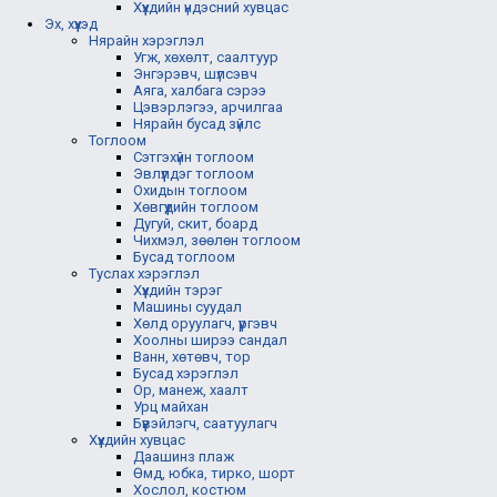
Хүүхдийн үндэсний хувцас
Эх, хүүхэд
Нярайн хэрэглэл
Угж, хөхөлт, саалтуур
Энгэрэвч, шүлсэвч
Аяга, халбага сэрээ
Цэвэрлэгээ, арчилгаа
Нярайн бусад зүйлс
Тоглоом
Сэтгэхүйн тоглоом
Эвлүүлдэг тоглоом
Охидын тоглоом
Хөвгүүдийн тоглоом
Дугуй, скит, боард
Чихмэл, зөөлөн тоглоом
Бусад тоглоом
Туслах хэрэглэл
Хүүхдийн тэрэг
Машины суудал
Хөлд оруулагч, үүргэвч
Хоолны ширээ сандал
Ванн, хөтөвч, тор
Бусад хэрэглэл
Ор, манеж, хаалт
Урц майхан
Бүүвэйлэгч, саатуулагч
Хүүхдийн хувцас
Даашинз плаж
Өмд, юбка, тирко, шорт
Хослол, костюм