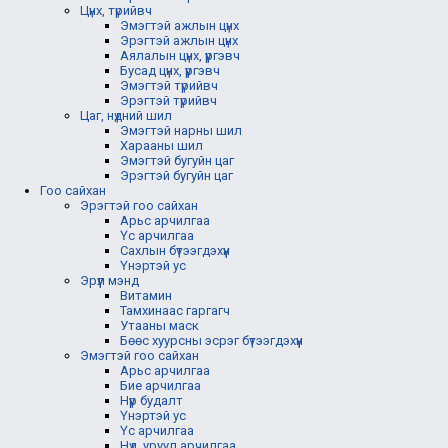
Цүнх, түрийвч
Эмэгтэй ажлын цүнх
Эрэгтэй ажлын цүнх
Аялалын цүнх, үүргэвч
Бусад цүнх, үүргэвч
Эмэгтэй түрийвч
Эрэгтэй түрийвч
Цаг, нүдний шил
Эмэгтэй нарны шил
Харааны шил
Эмэгтэй бугуйн цаг
Эрэгтэй бугуйн цаг
Гоо сайхан
Эрэгтэй гоо сайхан
Арьс арчилгаа
Үс арчилгаа
Сахлын бүтээгдэхүүн
Үнэртэй ус
Эрүүл мэнд
Витамин
Тамхинаас гаргагч
Утааны маск
Бөөс хуурсны эсрэг бүтээгдэхүүн
Эмэгтэй гоо сайхан
Арьс арчилгаа
Бие арчилгаа
Нүүр будалт
Үнэртэй ус
Үс арчилгаа
Нүд, уруул арчилгаа