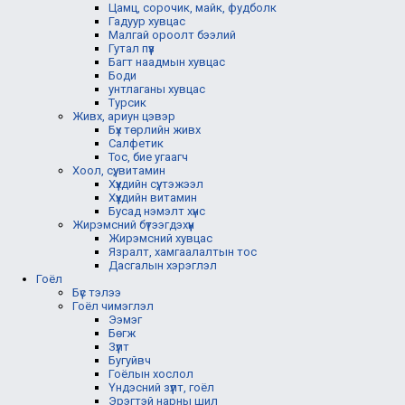
Цамц, сорочик, майк, фудболк
Гадуур хувцас
Малгай ороолт бээлий
Гутал пүүз
Багт наадмын хувцас
Боди
унтлаганы хувцас
Турсик
Живх, ариун цэвэр
Бүх төрлийн живх
Салфетик
Тос, бие угаагч
Хоол, сүү, витамин
Хүүхдийн сүү, тэжээл
Хүүхдийн витамин
Бусад нэмэлт хүнс
Жирэмсний бүтээгдэхүүн
Жирэмсний хувцас
Язралт, хамгаалалтын тос
Дасгалын хэрэглэл
Гоёл
Бүс тэлээ
Гоёл чимэглэл
Ээмэг
Бөгж
Зүүлт
Бугуйвч
Гоёлын хослол
Үндэсний зүүлт, гоёл
Эрэгтэй нарны шил