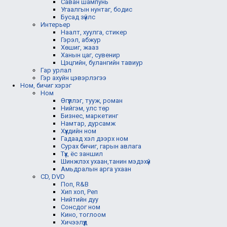
Саван шампунь
Угаалгын нунтаг, бодис
Бусад зүйлс
Интерьер
Наалт, хуулга, стикер
Гэрэл, абжур
Хөшиг, жааз
Ханын цаг, сувенир
Цэцгийн, булангийн тавиур
Гар урлал
Гэр ахуйн цэвэрлэгээ
Ном, бичиг хэрэг
Ном
Өгүүллэг, тууж, роман
Нийгэм, улс төр
Бизнес, маркетинг
Намтар, дурсамж
Хүүхдийн ном
Гадаад хэл дээрх ном
Сурах бичиг, гарын авлага
Түүх, ёс заншил
Шинжлэх ухаан,танин мэдэхүй
Амьдралын арга ухаан
CD, DVD
Поп, R&B
Хип хоп, Реп
Нийтийн дуу
Сонсдог ном
Кино, тоглоом
Хичээлүүд