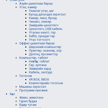
Ахуйн цахилгаан бараа
Утас, камер
Ухаалаг утас, цаг
Бусад дагалдах хэрэгсэл
Камер, линз, бусад
Чихэвч, спикер
Зөөврийн цэнэглэгч
Цэнэглэгч, USB кабель
Утасны наалт, гэр
Selfie, сунадаг гар
Утас тогтоогч
Оффис цахилгаан бараа
Ширээний компьютер
Принтер, сканнер, хор
Дэлгэц, прожектор
Компьютер, таблет
Нөүтбүүк, таблет
Гар, хулгана
Зөөврийн хард
Кабель, залгуур
Тоглоом
VR BOX, XBOX
Компютерийн тоглоом
Машины хэрэгсэл
Программ хангамж
Хүнс
Жимс, жимсгэнэ
Гурил будаа
Өдөр тутам