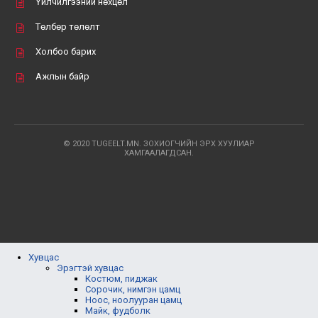
Үйлчилгээний нөхцөл
Төлбөр төлөлт
Холбоо барих
Ажлын байр
© 2020 TUGEELT.MN. ЗОХИОГЧИЙН ЭРХ ХУУЛИАР
ХАМГААЛАГДСАН.
Хувцас
Эрэгтэй хувцас
Костюм, пиджак
Сорочик, нимгэн цамц
Ноос, ноолууран цамц
Майк, фудболк