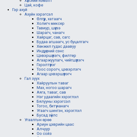
Хүнсний нэмэлт
Цай, кофе
Гэр ахуй
Ахуйн хэрэгсэл
Өлгүүр, хатаагч
Холигч миксер
Тавиур, шүүгээ
Шарагч, чанагч
Хайрцаг, сав, сагс
Будаа агшаагч, ус буцалгагч
Хөнжил гудас даавуу
Индүү, үсний сэнс
Цэвэршүүлэгч, филтер
Агааржуулагч, чийгшүүлэгч
Гэрэлтүүлэг
Тоос сорогч, цэвэрлэгч
Агаар цэвэршүүлэгч
Гал зуух
Хайруулын таваг
Мах, ногоо шарагч
Аяга, таваг, сав
Нэг удаагийн хэрэглэл
Бялууны хэрэгсэл
Тогоо, битүү чанагч
Угаагч шингэн, хэрэглэл
Бусад зүйлс
Угаалгын өрөө
Ариун цэврийн цаас
Алчуур
Оо сойз