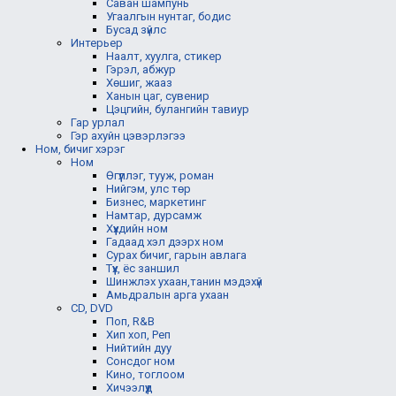
Саван шампунь
Угаалгын нунтаг, бодис
Бусад зүйлс
Интерьер
Наалт, хуулга, стикер
Гэрэл, абжур
Хөшиг, жааз
Ханын цаг, сувенир
Цэцгийн, булангийн тавиур
Гар урлал
Гэр ахуйн цэвэрлэгээ
Ном, бичиг хэрэг
Ном
Өгүүллэг, тууж, роман
Нийгэм, улс төр
Бизнес, маркетинг
Намтар, дурсамж
Хүүхдийн ном
Гадаад хэл дээрх ном
Сурах бичиг, гарын авлага
Түүх, ёс заншил
Шинжлэх ухаан,танин мэдэхүй
Амьдралын арга ухаан
CD, DVD
Поп, R&B
Хип хоп, Реп
Нийтийн дуу
Сонсдог ном
Кино, тоглоом
Хичээлүүд