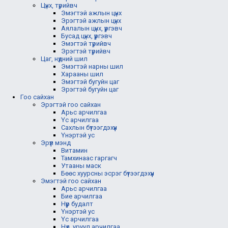
Цүнх, түрийвч
Эмэгтэй ажлын цүнх
Эрэгтэй ажлын цүнх
Аялалын цүнх, үүргэвч
Бусад цүнх, үүргэвч
Эмэгтэй түрийвч
Эрэгтэй түрийвч
Цаг, нүдний шил
Эмэгтэй нарны шил
Харааны шил
Эмэгтэй бугуйн цаг
Эрэгтэй бугуйн цаг
Гоо сайхан
Эрэгтэй гоо сайхан
Арьс арчилгаа
Үс арчилгаа
Сахлын бүтээгдэхүүн
Үнэртэй ус
Эрүүл мэнд
Витамин
Тамхинаас гаргагч
Утааны маск
Бөөс хуурсны эсрэг бүтээгдэхүүн
Эмэгтэй гоо сайхан
Арьс арчилгаа
Бие арчилгаа
Нүүр будалт
Үнэртэй ус
Үс арчилгаа
Нүд, уруул арчилгаа