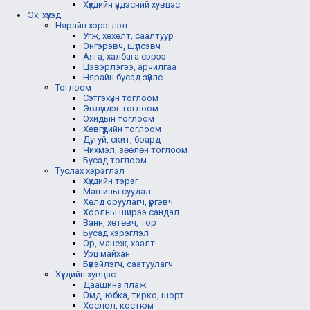
Хүүхдийн үндэсний хувцас
Эх, хүүхэд
Нярайн хэрэглэл
Угж, хөхөлт, саалтуур
Энгэрэвч, шүлсэвч
Аяга, халбага сэрээ
Цэвэрлэгээ, арчилгаа
Нярайн бусад зүйлс
Тоглоом
Сэтгэхүйн тоглоом
Эвлүүлдэг тоглоом
Охидын тоглоом
Хөвгүүдийн тоглоом
Дугуй, скит, боард
Чихмэл, зөөлөн тоглоом
Бусад тоглоом
Туслах хэрэглэл
Хүүхдийн тэрэг
Машины суудал
Хөлд оруулагч, үүргэвч
Хоолны ширээ сандал
Ванн, хөтөвч, тор
Бусад хэрэглэл
Ор, манеж, хаалт
Урц майхан
Бүүвэйлэгч, саатуулагч
Хүүхдийн хувцас
Даашинз плаж
Өмд, юбка, тирко, шорт
Хослол, костюм