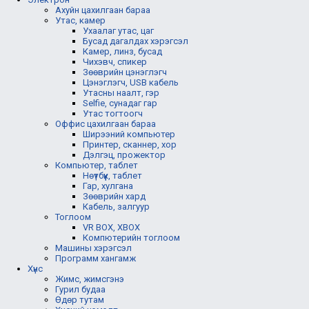
Ахуйн цахилгаан бараа
Утас, камер
Ухаалаг утас, цаг
Бусад дагалдах хэрэгсэл
Камер, линз, бусад
Чихэвч, спикер
Зөөврийн цэнэглэгч
Цэнэглэгч, USB кабель
Утасны наалт, гэр
Selfie, сунадаг гар
Утас тогтоогч
Оффис цахилгаан бараа
Ширээний компьютер
Принтер, сканнер, хор
Дэлгэц, прожектор
Компьютер, таблет
Нөүтбүүк, таблет
Гар, хулгана
Зөөврийн хард
Кабель, залгуур
Тоглоом
VR BOX, XBOX
Компютерийн тоглоом
Машины хэрэгсэл
Программ хангамж
Хүнс
Жимс, жимсгэнэ
Гурил будаа
Өдөр тутам