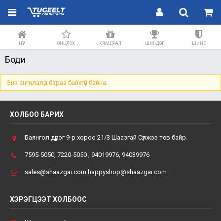
НҮҮР
ОНЦЛОХ
ХЯМДРАЛ
ШИЛДЭГ
ШИНЭ
Боди
Энэ ангилалд бараа байхгүй байна.
ХОЛБОО БАРИХ
Баянгол дүүрэг 9-р хороо 21/3 Шаазгай Сүлжээ төв байр.
7595-5050, 7220-5050 , 94019976, 94039976
sales@shaazgai.com happyshop@shaazgai.com
ХЭРЭГЦЭЭТ ХОЛБООС