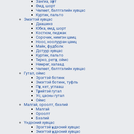
Зангиа, зүүлт
Өмд, шорт
Чөлөөт, бэлтгэлийн хувцас
Куртик, пальто
Эмэгтэй хувцас
Даашинз
Юбка, өмд, шорт
Костюм, пиджак
Сорочик, нимгэн цамц
Ноос, ноолууран цамц
Майк, фудболк
Дотуур хувцас
Куртик, пальто
Тирко, ретүз, оймс
Нөмрөг, халаад
Чөлөөт, бэлтгэлийн хувцас
Гутал, оймс
Эрэгтэй ботинк
Эмэгтэй ботинк, туфль
Пүүз, кет, углааш
Түрийтэй гутал
Ус, цасны гутал
Оймс
Малгай, ороолт, бээлий
Малгай
Ороолт
Бээлий
Үндэсний хувцас
Эрэгтэй үндэсний хувцас
Эмэгтэй үндэсний хувцас