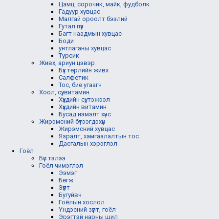
Цамц, сорочик, майк, фудболк
Гадуур хувцас
Малгай ороолт бээлий
Гутал пүүз
Багт наадмын хувцас
Боди
унтлаганы хувцас
Турсик
Живх, ариун цэвэр
Бүх төрлийн живх
Салфетик
Тос, бие угаагч
Хоол, сүү, витамин
Хүүхдийн сүү, тэжээл
Хүүхдийн витамин
Бусад нэмэлт хүнс
Жирэмсний бүтээгдэхүүн
Жирэмсний хувцас
Язралт, хамгаалалтын тос
Дасгалын хэрэглэл
Гоёл
Бүс тэлээ
Гоёл чимэглэл
Ээмэг
Бөгж
Зүүлт
Бугуйвч
Гоёлын хослол
Үндэсний зүүлт, гоёл
Эрэгтэй нарны шил