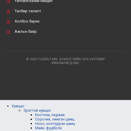
Үйлчилгээний нөхцөл
Төлбөр төлөлт
Холбоо барих
Ажлын байр
© 2020 TUGEELT.MN. ЗОХИОГЧИЙН ЭРХ ХУУЛИАР
ХАМГААЛАГДСАН.
Хувцас
Эрэгтэй хувцас
Костюм, пиджак
Сорочик, нимгэн цамц
Ноос, ноолууран цамц
Майк, фудболк