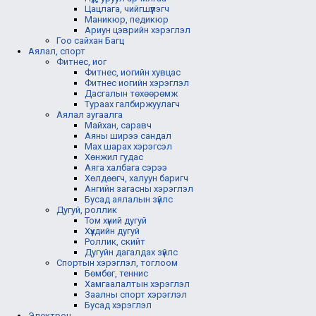
Цацлага, чийгшүүлэгч
Маникюр, педикюр
Ариун цэврийн хэрэглэл
Гоо сайхан Багц
Аялал, спорт
Фитнес, иог
Фитнес, иогийн хувцас
Фитнес иогийн хэрэглэл
Дасгалын төхөөрөмж
Тураах галбиржуулагч
Аялал зугаалга
Майхан, саравч
Аяны ширээ сандал
Мах шарах хэрэгсэл
Хөнжил гудас
Аяга халбага сэрээ
Хөлдөөгч, халуун баригч
Ангийн загасны хэрэглэл
Бусад аялалын зүйлс
Дугуй, роллик
Том хүний дугуй
Хүүхдийн дугуй
Роллик, скийт
Дугуйн дагалдах зүйлс
Спортын хэрэглэл, тоглоом
Бөмбөг, теннис
Хамгаалалтын хэрэглэл
Заалны спорт хэрэглэл
Бусад хэрэглэл
Электрон