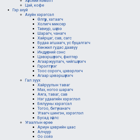
Хүнсний нэмэлт
Цай, кофе
Гэр ахуй
Ахуйн хэрэгсэл
Өлгүүр, хатаагч
Холигч миксер
Тавиур, шүүгээ
Шарагч, чанагч
Хайрцаг, сав, сагс
Будаа агшаагч, ус буцалгагч
Хөнжил гудас даавуу
Индүү, үсний сэнс
Цэвэршүүлэгч, филтер
Агааржуулагч, чийгшүүлэгч
Гэрэлтүүлэг
Тоос сорогч, цэвэрлэгч
Агаар цэвэршүүлэгч
Гал зуух
Хайруулын таваг
Мах, ногоо шарагч
Аяга, таваг, сав
Нэг удаагийн хэрэглэл
Бялууны хэрэгсэл
Тогоо, битүү чанагч
Угаагч шингэн, хэрэглэл
Бусад зүйлс
Угаалгын өрөө
Ариун цэврийн цаас
Алчуур
Оо сойз