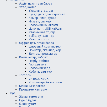
Ахуйн цахилгаан бараа
Утас, камер
Ухаалаг утас, цаг
Бусад дагалдах хэрэгсэл
Камер, линз, бусад
Чихэвч, спикер
Зөөврийн цэнэглэгч
Цэнэглэгч, USB кабель
Утасны наалт, гэр
Selfie, сунадаг гар
Утас тогтоогч
Оффис цахилгаан бараа
Ширээний компьютер
Принтер, сканнер, хор
Дэлгэц, прожектор
Компьютер, таблет
Нөүтбүүк, таблет
Гар, хулгана
Зөөврийн хард
Кабель, залгуур
Тоглоом
VR BOX, XBOX
Компютерийн тоглоом
Машины хэрэгсэл
Программ хангамж
Хүнс
Жимс, жимсгэнэ
Гурил будаа
Өдөр тутам