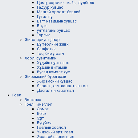
Цамц, сорочик, майк, фудболк
Гадуур хувцас
Малгай ороолт бээлий
Гутал пүүз
Багт наадмын хувцас
Боди
унтлаганы хувцас
Турсик
Живх, ариун цэвэр
Бүх төрлийн живх
Салфетик
Тос, бие угаагч
Хоол, сүү, витамин
Хүүхдийн сүү, тэжээл
Хүүхдийн витамин
Бусад нэмэлт хүнс
Жирэмсний бүтээгдэхүүн
Жирэмсний хувцас
Язралт, хамгаалалтын тос
Дасгалын хэрэглэл
Гоёл
Бүс тэлээ
Гоёл чимэглэл
Ээмэг
Бөгж
Зүүлт
Бугуйвч
Гоёлын хослол
Үндэсний зүүлт, гоёл
Эрэгтэй нарны шил