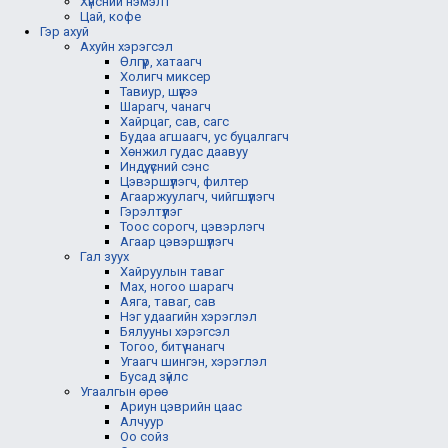
Хүнсний нэмэлт
Цай, кофе
Гэр ахуй
Ахуйн хэрэгсэл
Өлгүүр, хатаагч
Холигч миксер
Тавиур, шүүгээ
Шарагч, чанагч
Хайрцаг, сав, сагс
Будаа агшаагч, ус буцалгагч
Хөнжил гудас даавуу
Индүү, үсний сэнс
Цэвэршүүлэгч, филтер
Агааржуулагч, чийгшүүлэгч
Гэрэлтүүлэг
Тоос сорогч, цэвэрлэгч
Агаар цэвэршүүлэгч
Гал зуух
Хайруулын таваг
Мах, ногоо шарагч
Аяга, таваг, сав
Нэг удаагийн хэрэглэл
Бялууны хэрэгсэл
Тогоо, битүү чанагч
Угаагч шингэн, хэрэглэл
Бусад зүйлс
Угаалгын өрөө
Ариун цэврийн цаас
Алчуур
Оо сойз