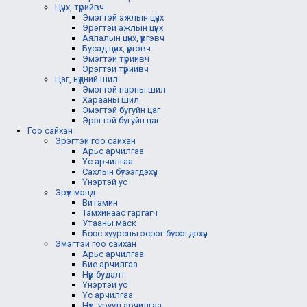
Цүнх, түрийвч
Эмэгтэй ажлын цүнх
Эрэгтэй ажлын цүнх
Аялалын цүнх, үүргэвч
Бусад цүнх, үүргэвч
Эмэгтэй түрийвч
Эрэгтэй түрийвч
Цаг, нүдний шил
Эмэгтэй нарны шил
Харааны шил
Эмэгтэй бугуйн цаг
Эрэгтэй бугуйн цаг
Гоо сайхан
Эрэгтэй гоо сайхан
Арьс арчилгаа
Үс арчилгаа
Сахлын бүтээгдэхүүн
Үнэртэй ус
Эрүүл мэнд
Витамин
Тамхинаас гаргагч
Утааны маск
Бөөс хуурсны эсрэг бүтээгдэхүүн
Эмэгтэй гоо сайхан
Арьс арчилгаа
Бие арчилгаа
Нүүр будалт
Үнэртэй ус
Үс арчилгаа
Нүд, уруул арчилгаа