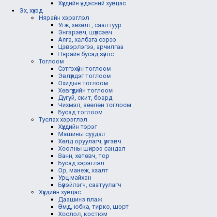
Хүүхдийн үндэсний хувцас
Эх, хүүхэд
Нярайн хэрэглэл
Угж, хөхөлт, саалтуур
Энгэрэвч, шүлсэвч
Аяга, халбага сэрээ
Цэвэрлэгээ, арчилгаа
Нярайн бусад зүйлс
Тоглоом
Сэтгэхүйн тоглоом
Эвлүүлдэг тоглоом
Охидын тоглоом
Хөвгүүдийн тоглоом
Дугуй, скит, боард
Чихмэл, зөөлөн тоглоом
Бусад тоглоом
Туслах хэрэглэл
Хүүхдийн тэрэг
Машины суудал
Хөлд оруулагч, үүргэвч
Хоолны ширээ сандал
Ванн, хөтөвч, тор
Бусад хэрэглэл
Ор, манеж, хаалт
Урц майхан
Бүүвэйлэгч, саатуулагч
Хүүхдийн хувцас
Даашинз плаж
Өмд, юбка, тирко, шорт
Хослол, костюм