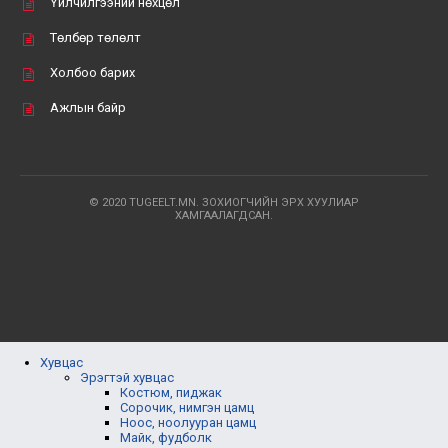
Үйлчилгээний нөхцөл
Төлбөр төлөлт
Холбоо барих
Ажлын байр
© 2020 TUGEELT.MN. ЗОХИОГЧИЙН ЭРХ ХУУЛИАР
ХАМГААЛАГДСАН.
Хувцас
Эрэгтэй хувцас
Костюм, пиджак
Сорочик, нимгэн цамц
Ноос, ноолууран цамц
Майк, фудболк