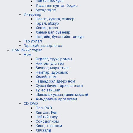
Саван шампунь
Угаалгын нунтаг, бодис
Бусад зүйлс
Интерьер
Наалт, хуулга, стикер
Гэрэл, абжур
Хөшиг, жааз
Ханын цаг, сувенир
Цэцгийн, булангийн тавиур
Гар урлал
Гэр ахуйн цэвэрлэгээ
Ном, бичиг хэрэг
Ном
Өгүүллэг, тууж, роман
Нийгэм, улс төр
Бизнес, маркетинг
Намтар, дурсамж
Хүүхдийн ном
Гадаад хэл дээрх ном
Сурах бичиг, гарын авлага
Түүх, ёс заншил
Шинжлэх ухаан,танин мэдэхүй
Амьдралын арга ухаан
CD, DVD
Поп, R&B
Хип хоп, Реп
Нийтийн дуу
Сонсдог ном
Кино, тоглоом
Хичээлүүд