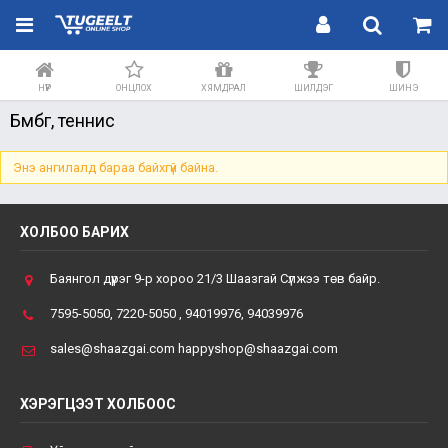
НҮҮР
ОНЦЛОХ
ХЯМДРАЛ
ШИЛДЭГ
ШИНЭ
Бөмбөг, теннис
Энэ ангилалд бараа байхгүй байна.
ХОЛБОО БАРИХ
Баянгол дүүрэг 9-р хороо 21/3 Шаазгай Сүлжээ төв байр.
7595-5050, 7220-5050 , 94019976, 94039976
sales@shaazgai.com happyshop@shaazgai.com
ХЭРЭГЦЭЭТ ХОЛБООС