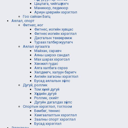
Цацлага, чийгшүүлэгч
Маникюр, педикюр
Ариун цэврийн хэрэглэл
Гоо сайхан Багц
Аялал, спорт
Фитнес, иог
Фитнес, иогийн хувцас
Фитнес иогийн хэрэглэл
Дасгалын төхөөрөмж
Тураах галбиржуулагч
Аялал зугаалга
Майхан, саравч
Аяны ширээ сандал
Мах шарах хэрэгсэл
Хөнжил гудас
Аяга халбага сэрээ
Хөлдөөгч, халуун баригч
Ангийн загасны хэрэглэл
Бусад аялалын зүйлс
Дугуй, роллик
Том хүний дугуй
Хүүхдийн дугуй
Роллик, скийт
Дугуйн дагалдах зүйлс
Спортын хэрэглэл, тоглоом
Бөмбөг, теннис
Хамгаалалтын хэрэглэл
Заалны спорт хэрэглэл
Бусад хэрэглэл
Электрон