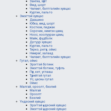
Зангиа, зүүлт
Өмд, шорт
Чөлөөт, бэлтгэлийн хувцас
Куртик, пальто
Эмэгтэй хувцас
Даашинз
Юбка, өмд, шорт
Костюм, пиджак
Сорочик, нимгэн цамц
Ноос, ноолууран цамц
Майк, фудболк
Дотуур хувцас
Куртик, пальто
Тирко, ретүз, оймс
Нөмрөг, халаад
Чөлөөт, бэлтгэлийн хувцас
Гутал, оймс
Эрэгтэй ботинк
Эмэгтэй ботинк, туфль
Пүүз, кет, углааш
Түрийтэй гутал
Ус, цасны гутал
Оймс
Малгай, ороолт, бээлий
Малгай
Ороолт
Бээлий
Үндэсний хувцас
Эрэгтэй үндэсний хувцас
Эмэгтэй үндэсний хувцас