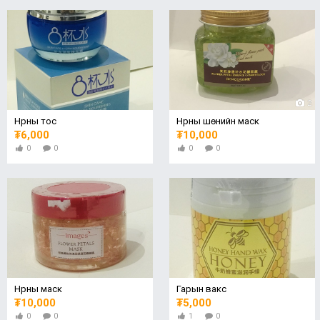
2
Нүүрны тос
Нүүрны шөнийн маск
₮6,000
₮10,000
0
0
0
0
Нүүрны маск
Гарын вакс
₮10,000
₮5,000
0
0
1
0