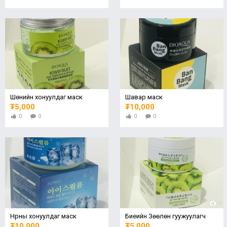
Шөнийн хонуулдаг маск
Шавар маск
₮5,000
₮10,000
0
0
0
0
2
Нүүрны хонуулдаг маск
Биеийн Зөөлөн гуужуулагч
₮10,000
₮5,000