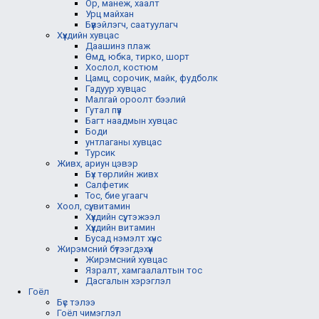
Ор, манеж, хаалт
Урц майхан
Бүүвэйлэгч, саатуулагч
Хүүхдийн хувцас
Даашинз плаж
Өмд, юбка, тирко, шорт
Хослол, костюм
Цамц, сорочик, майк, фудболк
Гадуур хувцас
Малгай ороолт бээлий
Гутал пүүз
Багт наадмын хувцас
Боди
унтлаганы хувцас
Турсик
Живх, ариун цэвэр
Бүх төрлийн живх
Салфетик
Тос, бие угаагч
Хоол, сүү, витамин
Хүүхдийн сүү, тэжээл
Хүүхдийн витамин
Бусад нэмэлт хүнс
Жирэмсний бүтээгдэхүүн
Жирэмсний хувцас
Язралт, хамгаалалтын тос
Дасгалын хэрэглэл
Гоёл
Бүс тэлээ
Гоёл чимэглэл