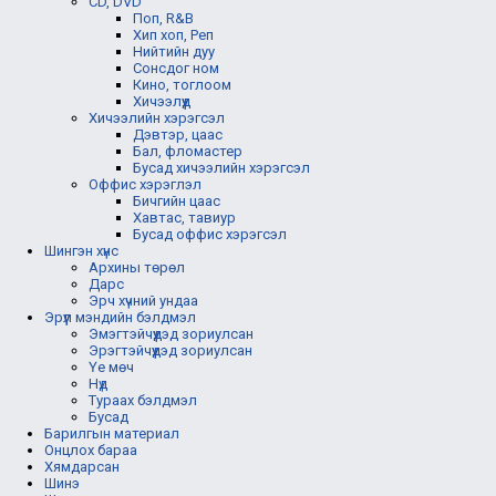
CD, DVD
Поп, R&B
Хип хоп, Реп
Нийтийн дуу
Сонсдог ном
Кино, тоглоом
Хичээлүүд
Хичээлийн хэрэгсэл
Дэвтэр, цаас
Бал, фломастер
Бусад хичээлийн хэрэгсэл
Оффис хэрэглэл
Бичгийн цаас
Хавтас, тавиур
Бусад оффис хэрэгсэл
Шингэн хүнс
Архины төрөл
Дарс
Эрч хүчний ундаа
Эрүүл мэндийн бэлдмэл
Эмэгтэйчүүдэд зориулсан
Эрэгтэйчүүдэд зориулсан
Үе мөч
Нүд
Тураах бэлдмэл
Бусад
Барилгын материал
Онцлох бараа
Хямдарсан
Шинэ