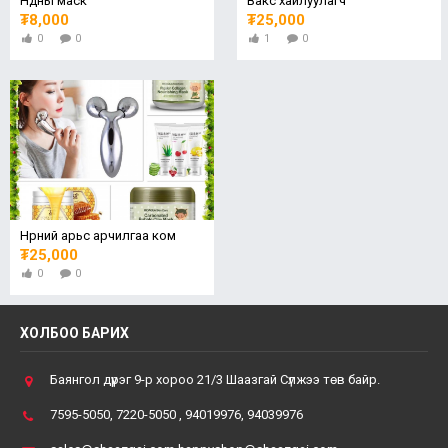
Нүдны маск
Вакс хайлуулагч
₮8,000
₮25,000
0
0
1
0
Нүүрний арьс арчилгаа ком
₮25,000
0
0
ХОЛБОО БАРИХ
Баянгол дүүрэг 9-р хороо 21/3 Шаазгай Сүлжээ төв байр.
7595-5050, 7220-5050 , 94019976, 94039976