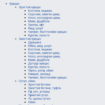
Хувцас
Эрэгтэй хувцас
Костюм, пиджак
Сорочик, нимгэн цамц
Ноос, ноолууран цамц
Майк, фудболк
Зангиа, зүүлт
Өмд, шорт
Чөлөөт, бэлтгэлийн хувцас
Куртик, пальто
Эмэгтэй хувцас
Даашинз
Юбка, өмд, шорт
Костюм, пиджак
Сорочик, нимгэн цамц
Ноос, ноолууран цамц
Майк, фудболк
Дотуур хувцас
Куртик, пальто
Тирко, ретүз, оймс
Нөмрөг, халаад
Чөлөөт, бэлтгэлийн хувцас
Гутал, оймс
Эрэгтэй ботинк
Эмэгтэй ботинк, туфль
Пүүз, кет, углааш
Түрийтэй гутал
Ус, цасны гутал
Оймс