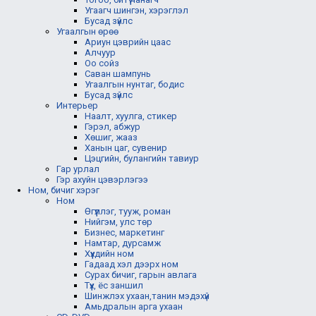
Угаагч шингэн, хэрэглэл
Бусад зүйлс
Угаалгын өрөө
Ариун цэврийн цаас
Алчуур
Оо сойз
Саван шампунь
Угаалгын нунтаг, бодис
Бусад зүйлс
Интерьер
Наалт, хуулга, стикер
Гэрэл, абжур
Хөшиг, жааз
Ханын цаг, сувенир
Цэцгийн, булангийн тавиур
Гар урлал
Гэр ахуйн цэвэрлэгээ
Ном, бичиг хэрэг
Ном
Өгүүллэг, тууж, роман
Нийгэм, улс төр
Бизнес, маркетинг
Намтар, дурсамж
Хүүхдийн ном
Гадаад хэл дээрх ном
Сурах бичиг, гарын авлага
Түүх, ёс заншил
Шинжлэх ухаан,танин мэдэхүй
Амьдралын арга ухаан