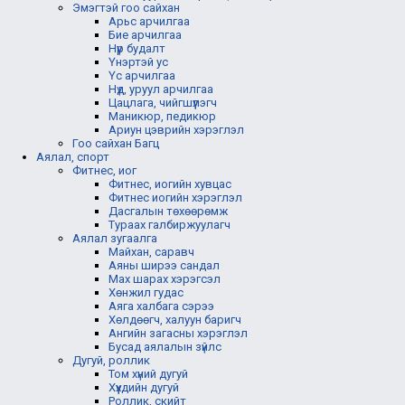
Эмэгтэй гоо сайхан
Арьс арчилгаа
Бие арчилгаа
Нүүр будалт
Үнэртэй ус
Үс арчилгаа
Нүд, уруул арчилгаа
Цацлага, чийгшүүлэгч
Маникюр, педикюр
Ариун цэврийн хэрэглэл
Гоо сайхан Багц
Аялал, спорт
Фитнес, иог
Фитнес, иогийн хувцас
Фитнес иогийн хэрэглэл
Дасгалын төхөөрөмж
Тураах галбиржуулагч
Аялал зугаалга
Майхан, саравч
Аяны ширээ сандал
Мах шарах хэрэгсэл
Хөнжил гудас
Аяга халбага сэрээ
Хөлдөөгч, халуун баригч
Ангийн загасны хэрэглэл
Бусад аялалын зүйлс
Дугуй, роллик
Том хүний дугуй
Хүүхдийн дугуй
Роллик, скийт