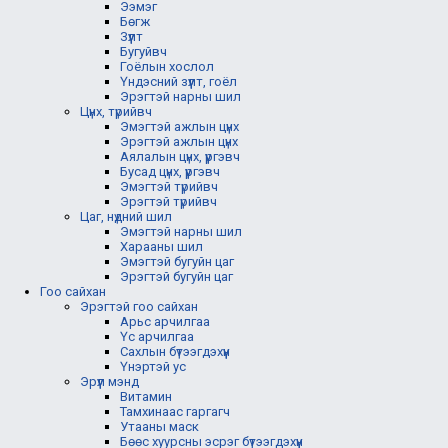
Ээмэг
Бөгж
Зүүлт
Бугуйвч
Гоёлын хослол
Үндэсний зүүлт, гоёл
Эрэгтэй нарны шил
Цүнх, түрийвч
Эмэгтэй ажлын цүнх
Эрэгтэй ажлын цүнх
Аялалын цүнх, үүргэвч
Бусад цүнх, үүргэвч
Эмэгтэй түрийвч
Эрэгтэй түрийвч
Цаг, нүдний шил
Эмэгтэй нарны шил
Харааны шил
Эмэгтэй бугуйн цаг
Эрэгтэй бугуйн цаг
Гоо сайхан
Эрэгтэй гоо сайхан
Арьс арчилгаа
Үс арчилгаа
Сахлын бүтээгдэхүүн
Үнэртэй ус
Эрүүл мэнд
Витамин
Тамхинаас гаргагч
Утааны маск
Бөөс хуурсны эсрэг бүтээгдэхүүн