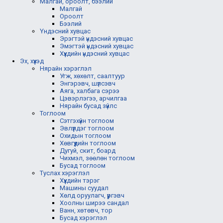
Малгай, ороолт, бээлий
Малгай
Ороолт
Бээлий
Үндэсний хувцас
Эрэгтэй үндэсний хувцас
Эмэгтэй үндэсний хувцас
Хүүхдийн үндэсний хувцас
Эх, хүүхэд
Нярайн хэрэглэл
Угж, хөхөлт, саалтуур
Энгэрэвч, шүлсэвч
Аяга, халбага сэрээ
Цэвэрлэгээ, арчилгаа
Нярайн бусад зүйлс
Тоглоом
Сэтгэхүйн тоглоом
Эвлүүлдэг тоглоом
Охидын тоглоом
Хөвгүүдийн тоглоом
Дугуй, скит, боард
Чихмэл, зөөлөн тоглоом
Бусад тоглоом
Туслах хэрэглэл
Хүүхдийн тэрэг
Машины суудал
Хөлд оруулагч, үүргэвч
Хоолны ширээ сандал
Ванн, хөтөвч, тор
Бусад хэрэглэл