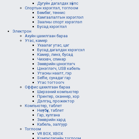
Дугуйн дагалдах зүйлс
Спортын хэрэглэл, тоглоом
Бөмбөг, теннис
Хамгаалалтын хэрэглэл
Заалны спорт хэрэглэл
Бусад хэрэглэл
Электрон
Ахуйн цахилгаан бараа
Утас, камер
Ухаалаг утас, цаг
Бусад дагалдах хэрэгсэл
Камер, линз, бусад
Чихэвч, спикер
Зөөврийн цэнэглэгч
Цэнэглэгч, USB кабель
Утасны наалт, гэр
Selfie, сунадаг гар
Утас тогтоогч
Оффис цахилгаан бараа
Ширээний компьютер
Принтер, сканнер, хор
Дэлгэц, прожектор
Компьютер, таблет
Нөүтбүүк, таблет
Гар, хулгана
Зөөврийн хард
Кабель, залгуур
Тоглоом
VR BOX, XBOX
Компютерийн тоглоом