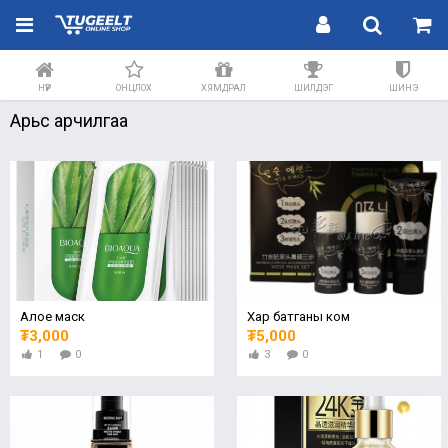
НҮҮР
ОНЦЛОХ
ХЯМДРАЛ
ШИЛДЭГ
ШИНЭ
Арьс арчилгаа
Алое маск
Хар батганы ком
₮3,000
₮5,000
1
0
3
0