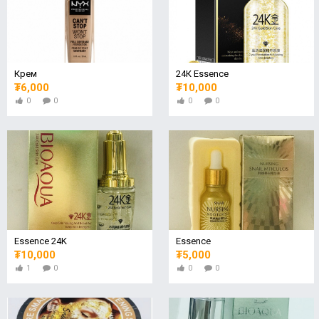
Крем
24К Essence
₮6,000
₮10,000
0
0
0
0
Essence 24K
Essence
₮10,000
₮5,000
1
0
0
0