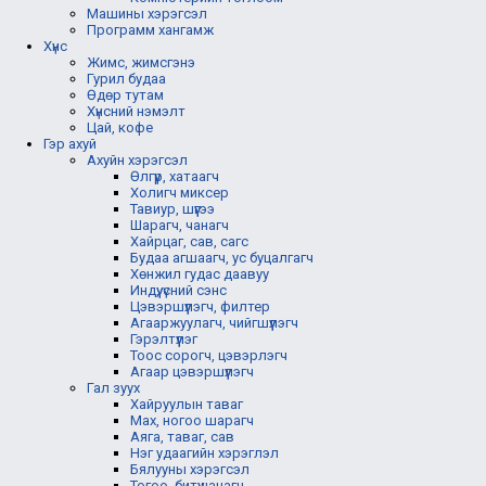
Машины хэрэгсэл
Программ хангамж
Хүнс
Жимс, жимсгэнэ
Гурил будаа
Өдөр тутам
Хүнсний нэмэлт
Цай, кофе
Гэр ахуй
Ахуйн хэрэгсэл
Өлгүүр, хатаагч
Холигч миксер
Тавиур, шүүгээ
Шарагч, чанагч
Хайрцаг, сав, сагс
Будаа агшаагч, ус буцалгагч
Хөнжил гудас даавуу
Индүү, үсний сэнс
Цэвэршүүлэгч, филтер
Агааржуулагч, чийгшүүлэгч
Гэрэлтүүлэг
Тоос сорогч, цэвэрлэгч
Агаар цэвэршүүлэгч
Гал зуух
Хайруулын таваг
Мах, ногоо шарагч
Аяга, таваг, сав
Нэг удаагийн хэрэглэл
Бялууны хэрэгсэл
Тогоо, битүү чанагч