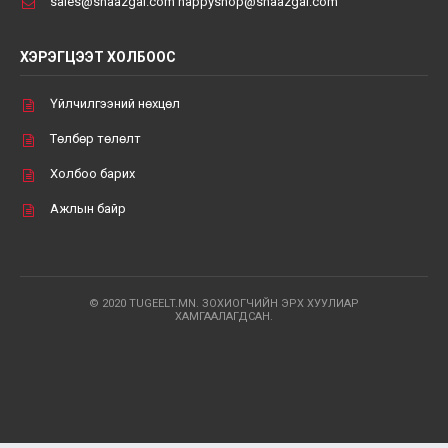
sales@shaazgai.com happyshop@shaazgai.com
ХЭРЭГЦЭЭТ ХОЛБООС
Үйлчилгээний нөхцөл
Төлбөр төлөлт
Холбоо барих
Ажлын байр
© 2020 TUGEELT.MN. ЗОХИОГЧИЙН ЭРХ ХУУЛИАР
ХАМГААЛАГДСАН.