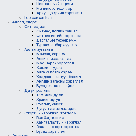
Цацлага, чийгшүүлэгч
Маникюр, педикюр
Ариун цэврийн хэрэглэл
Гоо сайхан Багц
Аялал, спорт
Фитнес, иог
Фитнес, иогийн хувцас
Фитнес иогийн хэрэглэл
Дасгалын төхөөрөмж
Тураах галбиржуулагч
Аялал зугаалга
Майхан, саравч
Аяны ширээ сандал
Мах шарах хэрэгсэл
Хөнжил гудас
Аяга халбага сэрээ
Хөлдөөгч, халуун баригч
Ангийн загасны хэрэглэл
Бусад аялалын зүйлс
Дугуй, роллик
Том хүний дугуй
Хүүхдийн дугуй
Роллик, скийт
Дугуйн дагалдах зүйлс
Спортын хэрэглэл, тоглоом
Бөмбөг, теннис
Хамгаалалтын хэрэглэл
Заалны спорт хэрэглэл
Бусад хэрэглэл
Электрон