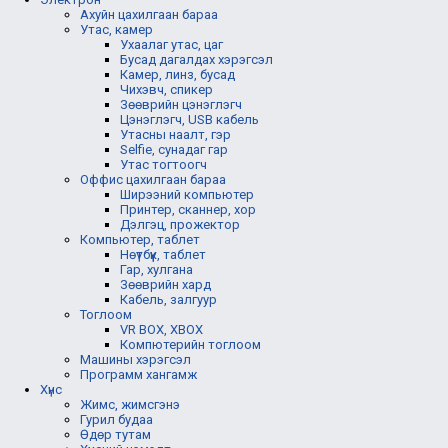
Ахуйн цахилгаан бараа
Утас, камер
Ухаалаг утас, цаг
Бусад дагалдах хэрэгсэл
Камер, линз, бусад
Чихэвч, спикер
Зөөврийн цэнэглэгч
Цэнэглэгч, USB кабель
Утасны наалт, гэр
Selfie, сунадаг гар
Утас тогтоогч
Оффис цахилгаан бараа
Ширээний компьютер
Принтер, сканнер, хор
Дэлгэц, прожектор
Компьютер, таблет
Нөүтбүүк, таблет
Гар, хулгана
Зөөврийн хард
Кабель, залгуур
Тоглоом
VR BOX, XBOX
Компютерийн тоглоом
Машины хэрэгсэл
Программ хангамж
Хүнс
Жимс, жимсгэнэ
Гурил будаа
Өдөр тутам