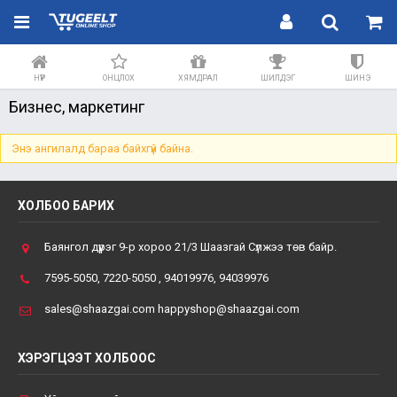
НҮҮР
ОНЦЛОХ
ХЯМДРАЛ
ШИЛДЭГ
ШИНЭ
Бизнес, маркетинг
Энэ ангилалд бараа байхгүй байна.
ХОЛБОО БАРИХ
Баянгол дүүрэг 9-р хороо 21/3 Шаазгай Сүлжээ төв байр.
7595-5050, 7220-5050 , 94019976, 94039976
sales@shaazgai.com happyshop@shaazgai.com
ХЭРЭГЦЭЭТ ХОЛБООС