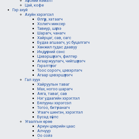
Хүнсний нэмэлт
Цай, кофе
Гэр ахуй
Ахуйн хэрэгсэл
Өлгүүр, хатаагч
Холигч миксер
Тавиур, шүүгээ
Шарагч, чанагч
Хайрцаг, сав, сагс
Будаа агшаагч, ус буцалгагч
Хөнжил гудас даавуу
Индүү, үсний сэнс
Цэвэршүүлэгч, филтер
Агааржуулагч, чийгшүүлэгч
Гэрэлтүүлэг
Тоос сорогч, цэвэрлэгч
Агаар цэвэршүүлэгч
Гал зуух
Хайруулын таваг
Мах, ногоо шарагч
Аяга, таваг, сав
Нэг удаагийн хэрэглэл
Бялууны хэрэгсэл
Тогоо, битүү чанагч
Угаагч шингэн, хэрэглэл
Бусад зүйлс
Угаалгын өрөө
Ариун цэврийн цаас
Алчуур
Оо сойз