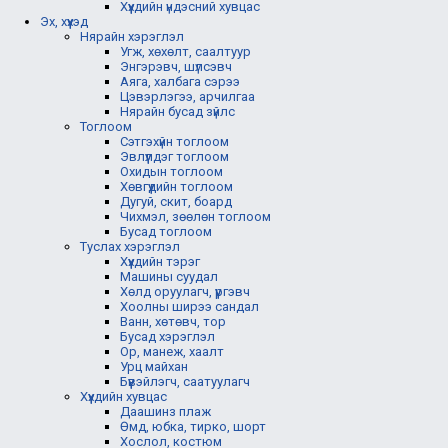
Хүүхдийн үндэсний хувцас
Эх, хүүхэд
Нярайн хэрэглэл
Угж, хөхөлт, саалтуур
Энгэрэвч, шүлсэвч
Аяга, халбага сэрээ
Цэвэрлэгээ, арчилгаа
Нярайн бусад зүйлс
Тоглоом
Сэтгэхүйн тоглоом
Эвлүүлдэг тоглоом
Охидын тоглоом
Хөвгүүдийн тоглоом
Дугуй, скит, боард
Чихмэл, зөөлөн тоглоом
Бусад тоглоом
Туслах хэрэглэл
Хүүхдийн тэрэг
Машины суудал
Хөлд оруулагч, үүргэвч
Хоолны ширээ сандал
Ванн, хөтөвч, тор
Бусад хэрэглэл
Ор, манеж, хаалт
Урц майхан
Бүүвэйлэгч, саатуулагч
Хүүхдийн хувцас
Даашинз плаж
Өмд, юбка, тирко, шорт
Хослол, костюм