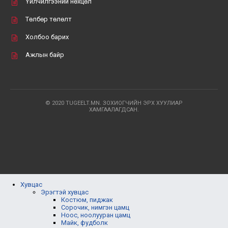
Үйлчилгээний нөхцөл
Төлбөр төлөлт
Холбоо барих
Ажлын байр
© 2020 TUGEELT.MN. ЗОХИОГЧИЙН ЭРХ ХУУЛИАР
ХАМГААЛАГДСАН.
Хувцас
Эрэгтэй хувцас
Костюм, пиджак
Сорочик, нимгэн цамц
Ноос, ноолууран цамц
Майк, фудболк