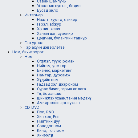
Саван шампунь
Угаалгын нунтаг, бодис
Бусад зүйлс
Интерьер
Наалт, хуулга, стикер
Гэрэл, абжур
Хөшиг, жааз
Ханын цаг, сувенир
Цэцгийн, булангийн тавиур
Гар урлал
Гэр ахуйн цэвэрлэгээ
Ном, бичиг хэрэг
Ном
Өгүүллэг, тууж, роман
Нийгэм, улс төр
Бизнес, маркетинг
Намтар, дурсамж
Хүүхдийн ном
Гадаад хэл дээрх ном
Сурах бичиг, гарын авлага
Түүх, ёс заншил
Шинжлэх ухаан,танин мэдэхүй
Амьдралын арга ухаан
CD, DVD
Поп, R&B
Хип хоп, Реп
Нийтийн дуу
Сонсдог ном
Кино, тоглоом
Хичээлүүд