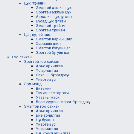
Цүнх, түрийвч
Эмэгтэй ажлын цүнх
Эрэгтэй ажлын цүнх
Аялалын цүнх, үүргэвч
Бусад цүнх, үүргэвч
Эмэгтэй түрийвч
Эрэгтэй түрийвч
Цаг, нүдний шил
Эмэгтэй нарны шил
Харааны шил
Эмэгтэй бугуйн цаг
Эрэгтэй бугуйн цаг
Гоо сайхан
Эрэгтэй гоо сайхан
Арьс арчилгаа
Үс арчилгаа
Сахлын бүтээгдэхүүн
Үнэртэй ус
Эрүүл мэнд
Витамин
Тамхинаас гаргагч
Утааны маск
Бөөс хуурсны эсрэг бүтээгдэхүүн
Эмэгтэй гоо сайхан
Арьс арчилгаа
Бие арчилгаа
Нүүр будалт
Үнэртэй ус
Үс арчилгаа
Нүд, уруул арчилгаа