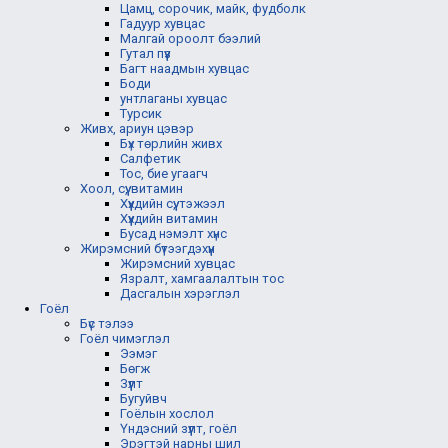
Цамц, сорочик, майк, фудболк
Гадуур хувцас
Малгай ороолт бээлий
Гутал пүүз
Багт наадмын хувцас
Боди
унтлаганы хувцас
Турсик
Живх, ариун цэвэр
Бүх төрлийн живх
Салфетик
Тос, бие угаагч
Хоол, сүү, витамин
Хүүхдийн сүү, тэжээл
Хүүхдийн витамин
Бусад нэмэлт хүнс
Жирэмсний бүтээгдэхүүн
Жирэмсний хувцас
Язралт, хамгаалалтын тос
Дасгалын хэрэглэл
Гоёл
Бүс тэлээ
Гоёл чимэглэл
Ээмэг
Бөгж
Зүүлт
Бугуйвч
Гоёлын хослол
Үндэсний зүүлт, гоёл
Эрэгтэй нарны шил