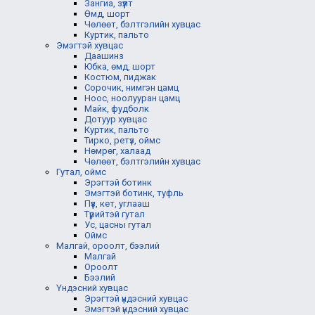
Зангиа, зүүлт
Өмд, шорт
Чөлөөт, бэлтгэлийн хувцас
Куртик, пальто
Эмэгтэй хувцас
Даашинз
Юбка, өмд, шорт
Костюм, пиджак
Сорочик, нимгэн цамц
Ноос, ноолууран цамц
Майк, фудболк
Дотуур хувцас
Куртик, пальто
Тирко, ретүз, оймс
Нөмрөг, халаад
Чөлөөт, бэлтгэлийн хувцас
Гутал, оймс
Эрэгтэй ботинк
Эмэгтэй ботинк, туфль
Пүүз, кет, углааш
Түрийтэй гутал
Ус, цасны гутал
Оймс
Малгай, ороолт, бээлий
Малгай
Ороолт
Бээлий
Үндэсний хувцас
Эрэгтэй үндэсний хувцас
Эмэгтэй үндэсний хувцас