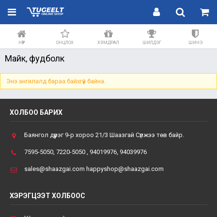
НҮҮР
ОНЦЛОХ
ХЯМДРАЛ
ШИЛДЭГ
ШИНЭ
Майк, фудболк
Энэ ангилалд бараа байхгүй байна.
ХОЛБОО БАРИХ
Баянгол дүүрэг 9-р хороо 21/3 Шаазгай Сүлжээ төв байр.
7595-5050, 7220-5050 , 94019976, 94039976
sales@shaazgai.com happyshop@shaazgai.com
ХЭРЭГЦЭЭТ ХОЛБООС