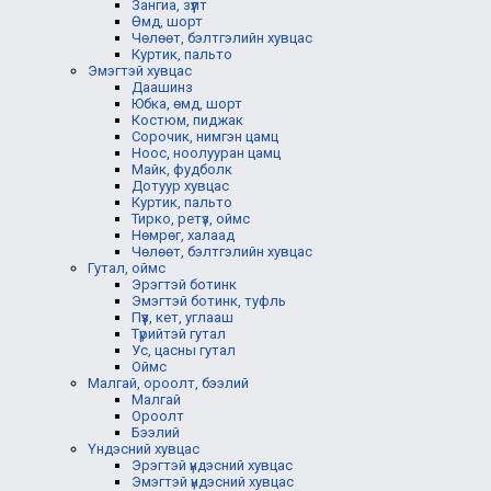
Зангиа, зүүлт
Өмд, шорт
Чөлөөт, бэлтгэлийн хувцас
Куртик, пальто
Эмэгтэй хувцас
Даашинз
Юбка, өмд, шорт
Костюм, пиджак
Сорочик, нимгэн цамц
Ноос, ноолууран цамц
Майк, фудболк
Дотуур хувцас
Куртик, пальто
Тирко, ретүз, оймс
Нөмрөг, халаад
Чөлөөт, бэлтгэлийн хувцас
Гутал, оймс
Эрэгтэй ботинк
Эмэгтэй ботинк, туфль
Пүүз, кет, углааш
Түрийтэй гутал
Ус, цасны гутал
Оймс
Малгай, ороолт, бээлий
Малгай
Ороолт
Бээлий
Үндэсний хувцас
Эрэгтэй үндэсний хувцас
Эмэгтэй үндэсний хувцас