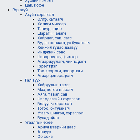
Хүнсний нэмэлт
Цай, кофе
Гэр ахуй
Ахуйн хэрэгсэл
Өлгүүр, хатаагч
Холигч миксер
Тавиур, шүүгээ
Шарагч, чанагч
Хайрцаг, сав, сагс
Будаа агшаагч, ус буцалгагч
Хөнжил гудас даавуу
Индүү, үсний сэнс
Цэвэршүүлэгч, филтер
Агааржуулагч, чийгшүүлэгч
Гэрэлтүүлэг
Тоос сорогч, цэвэрлэгч
Агаар цэвэршүүлэгч
Гал зуух
Хайруулын таваг
Мах, ногоо шарагч
Аяга, таваг, сав
Нэг удаагийн хэрэглэл
Бялууны хэрэгсэл
Тогоо, битүү чанагч
Угаагч шингэн, хэрэглэл
Бусад зүйлс
Угаалгын өрөө
Ариун цэврийн цаас
Алчуур
Оо сойз