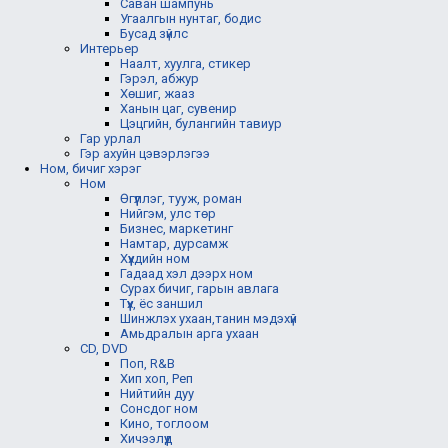
Саван шампунь
Угаалгын нунтаг, бодис
Бусад зүйлс
Интерьер
Наалт, хуулга, стикер
Гэрэл, абжур
Хөшиг, жааз
Ханын цаг, сувенир
Цэцгийн, булангийн тавиур
Гар урлал
Гэр ахуйн цэвэрлэгээ
Ном, бичиг хэрэг
Ном
Өгүүллэг, тууж, роман
Нийгэм, улс төр
Бизнес, маркетинг
Намтар, дурсамж
Хүүхдийн ном
Гадаад хэл дээрх ном
Сурах бичиг, гарын авлага
Түүх, ёс заншил
Шинжлэх ухаан,танин мэдэхүй
Амьдралын арга ухаан
CD, DVD
Поп, R&B
Хип хоп, Реп
Нийтийн дуу
Сонсдог ном
Кино, тоглоом
Хичээлүүд