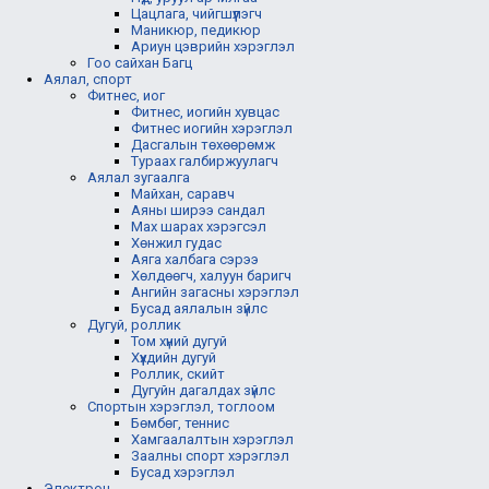
Цацлага, чийгшүүлэгч
Маникюр, педикюр
Ариун цэврийн хэрэглэл
Гоо сайхан Багц
Аялал, спорт
Фитнес, иог
Фитнес, иогийн хувцас
Фитнес иогийн хэрэглэл
Дасгалын төхөөрөмж
Тураах галбиржуулагч
Аялал зугаалга
Майхан, саравч
Аяны ширээ сандал
Мах шарах хэрэгсэл
Хөнжил гудас
Аяга халбага сэрээ
Хөлдөөгч, халуун баригч
Ангийн загасны хэрэглэл
Бусад аялалын зүйлс
Дугуй, роллик
Том хүний дугуй
Хүүхдийн дугуй
Роллик, скийт
Дугуйн дагалдах зүйлс
Спортын хэрэглэл, тоглоом
Бөмбөг, теннис
Хамгаалалтын хэрэглэл
Заалны спорт хэрэглэл
Бусад хэрэглэл
Электрон