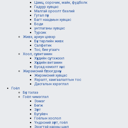
Цамц, сорочик, майк, фудболк
Гадуур хувцас
Малгай ороолт бээлий
Гутал пүүз
Багт наадмын хувцас
Боди
унтлаганы хувцас
Турсик
Живх, ариун цэвэр
Бүх төрлийн живх
Салфетик
Тос, бие угаагч
Хоол, сүү, витамин
Хүүхдийн сүү, тэжээл
Хүүхдийн витамин
Бусад нэмэлт хүнс
Жирэмсний бүтээгдэхүүн
Жирэмсний хувцас
Язралт, хамгаалалтын тос
Дасгалын хэрэглэл
Гоёл
Бүс тэлээ
Гоёл чимэглэл
Ээмэг
Бөгж
Зүүлт
Бугуйвч
Гоёлын хослол
Үндэсний зүүлт, гоёл
Эрэгтэй нарны шил