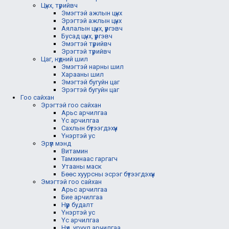
Цүнх, түрийвч
Эмэгтэй ажлын цүнх
Эрэгтэй ажлын цүнх
Аялалын цүнх, үүргэвч
Бусад цүнх, үүргэвч
Эмэгтэй түрийвч
Эрэгтэй түрийвч
Цаг, нүдний шил
Эмэгтэй нарны шил
Харааны шил
Эмэгтэй бугуйн цаг
Эрэгтэй бугуйн цаг
Гоо сайхан
Эрэгтэй гоо сайхан
Арьс арчилгаа
Үс арчилгаа
Сахлын бүтээгдэхүүн
Үнэртэй ус
Эрүүл мэнд
Витамин
Тамхинаас гаргагч
Утааны маск
Бөөс хуурсны эсрэг бүтээгдэхүүн
Эмэгтэй гоо сайхан
Арьс арчилгаа
Бие арчилгаа
Нүүр будалт
Үнэртэй ус
Үс арчилгаа
Нүд, уруул арчилгаа