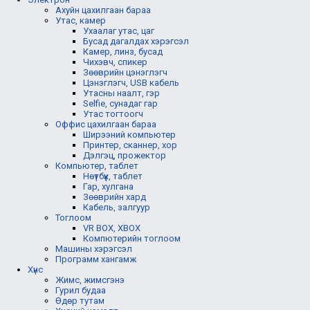
Ахуйн цахилгаан бараа
Утас, камер
Ухаалаг утас, цаг
Бусад дагалдах хэрэгсэл
Камер, линз, бусад
Чихэвч, спикер
Зөөврийн цэнэглэгч
Цэнэглэгч, USB кабель
Утасны наалт, гэр
Selfie, сунадаг гар
Утас тогтоогч
Оффис цахилгаан бараа
Ширээний компьютер
Принтер, сканнер, хор
Дэлгэц, прожектор
Компьютер, таблет
Нөүтбүүк, таблет
Гар, хулгана
Зөөврийн хард
Кабель, залгуур
Тоглоом
VR BOX, XBOX
Компютерийн тоглоом
Машины хэрэгсэл
Программ хангамж
Хүнс
Жимс, жимсгэнэ
Гурил будаа
Өдөр тутам