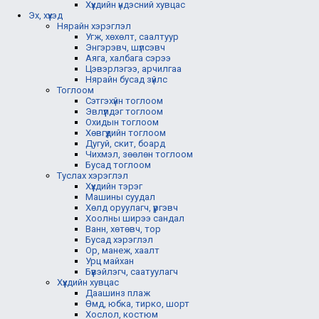
Хүүхдийн үндэсний хувцас
Эх, хүүхэд
Нярайн хэрэглэл
Угж, хөхөлт, саалтуур
Энгэрэвч, шүлсэвч
Аяга, халбага сэрээ
Цэвэрлэгээ, арчилгаа
Нярайн бусад зүйлс
Тоглоом
Сэтгэхүйн тоглоом
Эвлүүлдэг тоглоом
Охидын тоглоом
Хөвгүүдийн тоглоом
Дугуй, скит, боард
Чихмэл, зөөлөн тоглоом
Бусад тоглоом
Туслах хэрэглэл
Хүүхдийн тэрэг
Машины суудал
Хөлд оруулагч, үүргэвч
Хоолны ширээ сандал
Ванн, хөтөвч, тор
Бусад хэрэглэл
Ор, манеж, хаалт
Урц майхан
Бүүвэйлэгч, саатуулагч
Хүүхдийн хувцас
Даашинз плаж
Өмд, юбка, тирко, шорт
Хослол, костюм