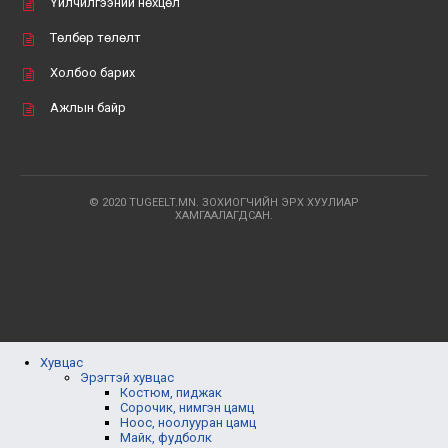
Үйлчилгээний нөхцөл
Төлбөр төлөлт
Холбоо барих
Ажлын байр
© 2020 TUGEELT.MN. ЗОХИОГЧИЙН ЭРХ ХУУЛИАР
ХАМГААЛАГДСАН.
Хувцас
Эрэгтэй хувцас
Костюм, пиджак
Сорочик, нимгэн цамц
Ноос, ноолууран цамц
Майк, фудболк