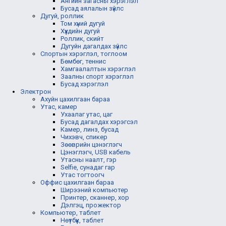
Ангийн загасны хэрэглэл
Бусад аялалын зүйлс
Дугуй, роллик
Том хүний дугуй
Хүүхдийн дугуй
Роллик, скийт
Дугуйн дагалдах зүйлс
Спортын хэрэглэл, тоглоом
Бөмбөг, теннис
Хамгаалалтын хэрэглэл
Заалны спорт хэрэглэл
Бусад хэрэглэл
Электрон
Ахуйн цахилгаан бараа
Утас, камер
Ухаалаг утас, цаг
Бусад дагалдах хэрэгсэл
Камер, линз, бусад
Чихэвч, спикер
Зөөврийн цэнэглэгч
Цэнэглэгч, USB кабель
Утасны наалт, гэр
Selfie, сунадаг гар
Утас тогтоогч
Оффис цахилгаан бараа
Ширээний компьютер
Принтер, сканнер, хор
Дэлгэц, прожектор
Компьютер, таблет
Нөүтбүүк, таблет