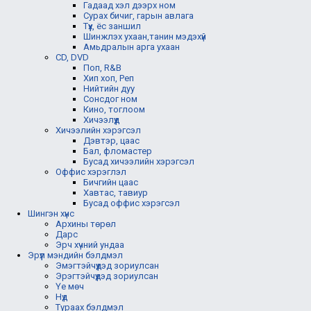
Гадаад хэл дээрх ном
Сурах бичиг, гарын авлага
Түүх, ёс заншил
Шинжлэх ухаан,танин мэдэхүй
Амьдралын арга ухаан
CD, DVD
Поп, R&B
Хип хоп, Реп
Нийтийн дуу
Сонсдог ном
Кино, тоглоом
Хичээлүүд
Хичээлийн хэрэгсэл
Дэвтэр, цаас
Бал, фломастер
Бусад хичээлийн хэрэгсэл
Оффис хэрэглэл
Бичгийн цаас
Хавтас, тавиур
Бусад оффис хэрэгсэл
Шингэн хүнс
Архины төрөл
Дарс
Эрч хүчний ундаа
Эрүүл мэндийн бэлдмэл
Эмэгтэйчүүдэд зориулсан
Эрэгтэйчүүдэд зориулсан
Үе мөч
Нүд
Тураах бэлдмэл