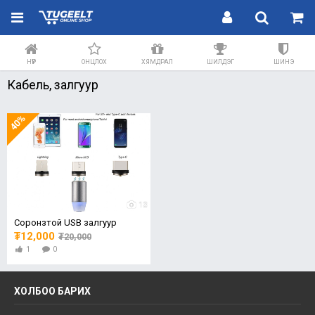
НҮҮР
ОНЦЛОХ
ХЯМДРАЛ
ШИЛДЭГ
ШИНЭ
Кабель, залгуур
40%
13
Соронзтой USB залгуур
₮12,000
₮20,000
1
0
ХОЛБОО БАРИХ