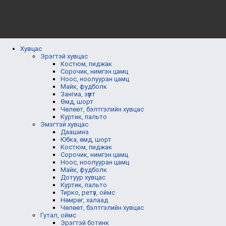
Хувцас
Эрэгтэй хувцас
Костюм, пиджак
Сорочик, нимгэн цамц
Ноос, ноолууран цамц
Майк, фудболк
Зангиа, зүүлт
Өмд, шорт
Чөлөөт, бэлтгэлийн хувцас
Куртик, пальто
Эмэгтэй хувцас
Даашинз
Юбка, өмд, шорт
Костюм, пиджак
Сорочик, нимгэн цамц
Ноос, ноолууран цамц
Майк, фудболк
Дотуур хувцас
Куртик, пальто
Тирко, ретүз, оймс
Нөмрөг, халаад
Чөлөөт, бэлтгэлийн хувцас
Гутал, оймс
Эрэгтэй ботинк