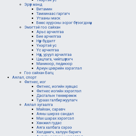
Эрүүл мэнд
Витамин
Тамхинаас гаргагч
Утааны маск
Бөөс хуурсны эсрэг бүтээгдэхүүн
Эмэгтэй гоо сайхан
Арьс арчилгаа
Бие арчилгаа
Нүүр будалт
Үнэртэй ус
Үс арчилгаа
Нүд, уруул арчилгаа
Цацлага, чийгшүүлэгч
Маникюр, педикюр
Ариун цэврийн хэрэглэл
Гоо сайхан Багц
Аялал, спорт
Фитнес, иог
Фитнес, иогийн хувцас
Фитнес иогийн хэрэглэл
Дасгалын төхөөрөмж
Тураах галбиржуулагч
Аялал зугаалга
Майхан, саравч
Аяны ширээ сандал
Мах шарах хэрэгсэл
Хөнжил гудас
Аяга халбага сэрээ
Хөлдөөгч, халуун баригч