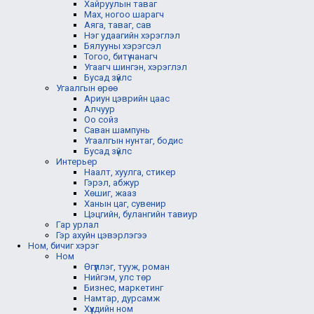
Хайруулын таваг
Мах, ногоо шарагч
Аяга, таваг, сав
Нэг удаагийн хэрэглэл
Бялууны хэрэгсэл
Тогоо, битүү чанагч
Угаагч шингэн, хэрэглэл
Бусад зүйлс
Угаалгын өрөө
Ариун цэврийн цаас
Алчуур
Оо сойз
Саван шампунь
Угаалгын нунтаг, бодис
Бусад зүйлс
Интерьер
Наалт, хуулга, стикер
Гэрэл, абжур
Хөшиг, жааз
Ханын цаг, сувенир
Цэцгийн, булангийн тавиур
Гар урлал
Гэр ахуйн цэвэрлэгээ
Ном, бичиг хэрэг
Ном
Өгүүллэг, тууж, роман
Нийгэм, улс төр
Бизнес, маркетинг
Намтар, дурсамж
Хүүхдийн ном