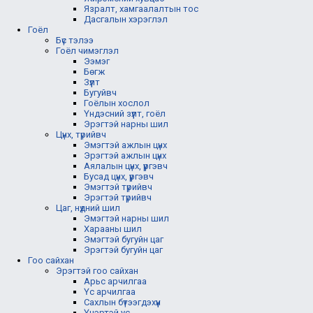
Язралт, хамгаалалтын тос
Дасгалын хэрэглэл
Гоёл
Бүс тэлээ
Гоёл чимэглэл
Ээмэг
Бөгж
Зүүлт
Бугуйвч
Гоёлын хослол
Үндэсний зүүлт, гоёл
Эрэгтэй нарны шил
Цүнх, түрийвч
Эмэгтэй ажлын цүнх
Эрэгтэй ажлын цүнх
Аялалын цүнх, үүргэвч
Бусад цүнх, үүргэвч
Эмэгтэй түрийвч
Эрэгтэй түрийвч
Цаг, нүдний шил
Эмэгтэй нарны шил
Харааны шил
Эмэгтэй бугуйн цаг
Эрэгтэй бугуйн цаг
Гоо сайхан
Эрэгтэй гоо сайхан
Арьс арчилгаа
Үс арчилгаа
Сахлын бүтээгдэхүүн
Үнэртэй ус