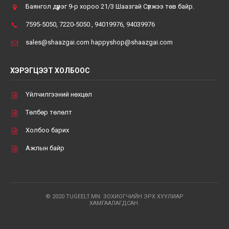
Баянгол дүүрэг 9-р хороо 21/3 Шаазгай Сүлжээ төв байр.
7595-5050, 7220-5050 , 94019976, 94039976
sales@shaazgai.com happyshop@shaazgai.com
ХЭРЭГЦЭЭТ ХОЛБООС
Үйлчилгээний нөхцөл
Төлбөр төлөлт
Холбоо барих
Ажлын байр
© 2020 TUGEELT.MN. ЗОХИОГЧИЙН ЭРХ ХУУЛИАР
ХАМГААЛАГДСАН.