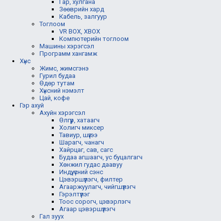
Гар, хулгана
Зөөврийн хард
Кабель, залгуур
Тоглоом
VR BOX, XBOX
Компютерийн тоглоом
Машины хэрэгсэл
Программ хангамж
Хүнс
Жимс, жимсгэнэ
Гурил будаа
Өдөр тутам
Хүнсний нэмэлт
Цай, кофе
Гэр ахуй
Ахуйн хэрэгсэл
Өлгүүр, хатаагч
Холигч миксер
Тавиур, шүүгээ
Шарагч, чанагч
Хайрцаг, сав, сагс
Будаа агшаагч, ус буцалгагч
Хөнжил гудас даавуу
Индүү, үсний сэнс
Цэвэршүүлэгч, филтер
Агааржуулагч, чийгшүүлэгч
Гэрэлтүүлэг
Тоос сорогч, цэвэрлэгч
Агаар цэвэршүүлэгч
Гал зуух