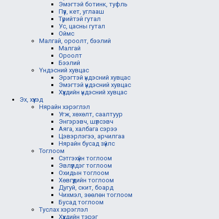
Эмэгтэй ботинк, туфль
Пүүз, кет, углааш
Түрийтэй гутал
Ус, цасны гутал
Оймс
Малгай, ороолт, бээлий
Малгай
Ороолт
Бээлий
Үндэсний хувцас
Эрэгтэй үндэсний хувцас
Эмэгтэй үндэсний хувцас
Хүүхдийн үндэсний хувцас
Эх, хүүхэд
Нярайн хэрэглэл
Угж, хөхөлт, саалтуур
Энгэрэвч, шүлсэвч
Аяга, халбага сэрээ
Цэвэрлэгээ, арчилгаа
Нярайн бусад зүйлс
Тоглоом
Сэтгэхүйн тоглоом
Эвлүүлдэг тоглоом
Охидын тоглоом
Хөвгүүдийн тоглоом
Дугуй, скит, боард
Чихмэл, зөөлөн тоглоом
Бусад тоглоом
Туслах хэрэглэл
Хүүхдийн тэрэг