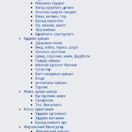
Машины суудал
Хөлд оруулагч, үүргэвч
Хоолны ширээ сандал
Ванн, хөтөвч, тор
Бусад хэрэглэл
Ор, манеж, хаалт
Урц майхан
Бүүвэйлэгч, саатуулагч
Хүүхдийн хувцас
Даашинз плаж
Өмд, юбка, тирко, шорт
Хослол, костюм
Цамц, сорочик, майк, фудболк
Гадуур хувцас
Малгай ороолт бээлий
Гутал пүүз
Багт наадмын хувцас
Боди
унтлаганы хувцас
Турсик
Живх, ариун цэвэр
Бүх төрлийн живх
Салфетик
Тос, бие угаагч
Хоол, сүү, витамин
Хүүхдийн сүү, тэжээл
Хүүхдийн витамин
Бусад нэмэлт хүнс
Жирэмсний бүтээгдэхүүн
Жирэмсний хувцас