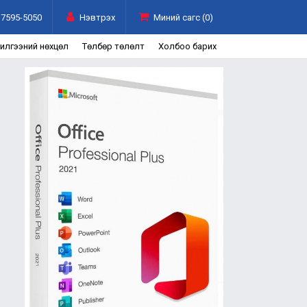
7595-5050
Нэвтрэх
Миний сагс (0)
чилгээний нөхцөл
Төлбөр төлөлт
Холбоо барих