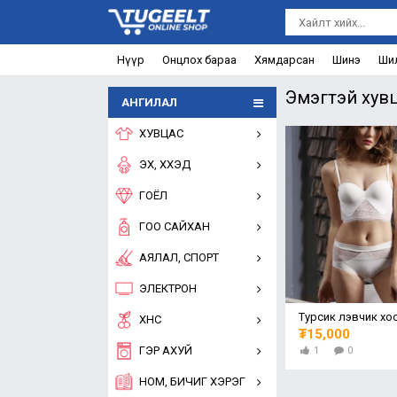
Нүүр
Онцлох бараа
Хямдарсан
Шинэ
Ши
Эмэгтэй хув
АНГИЛАЛ
ХУВЦАС
ЭХ, ХҮҮХЭД
ГОЁЛ
ГОО САЙХАН
АЯЛАЛ, СПОРТ
ЭЛЕКТРОН
Турсик лэвчик хо
ХҮНС
₮15,000
ГЭР АХУЙ
1
0
НОМ, БИЧИГ ХЭРЭГ