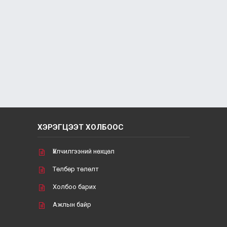
ХЭРЭГЦЭЭТ ХОЛБООС
Үйлчилгээний нөхцөл
Төлбөр төлөлт
Холбоо барих
Ажлын байр