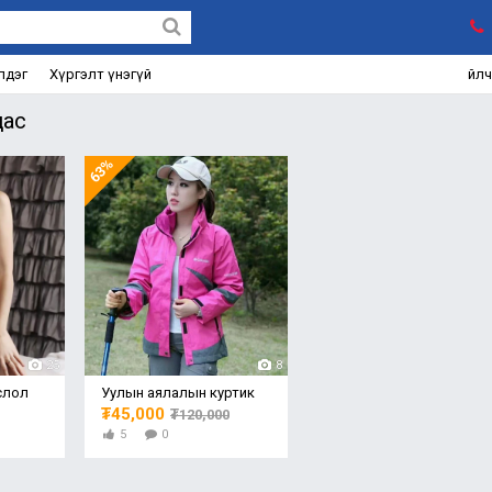
лдэг
Хүргэлт үнэгүй
Үйл
цас
63%
25
8
слол
Уулын аялалын куртик
₮45,000
₮120,000
5
0