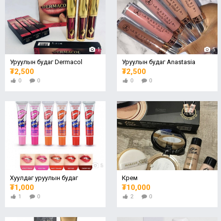
13
5
Уруулын будаг Dermacol
Уруулын будаг Anastasia
₮2,500
₮2,500
0
0
0
0
6
Хуулдаг уруулын будаг
Крем
₮1,000
₮10,000
1
0
2
0