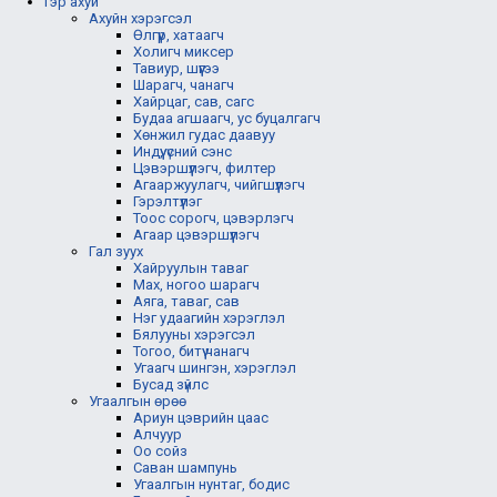
Гэр ахуй
Ахуйн хэрэгсэл
Өлгүүр, хатаагч
Холигч миксер
Тавиур, шүүгээ
Шарагч, чанагч
Хайрцаг, сав, сагс
Будаа агшаагч, ус буцалгагч
Хөнжил гудас даавуу
Индүү, үсний сэнс
Цэвэршүүлэгч, филтер
Агааржуулагч, чийгшүүлэгч
Гэрэлтүүлэг
Тоос сорогч, цэвэрлэгч
Агаар цэвэршүүлэгч
Гал зуух
Хайруулын таваг
Мах, ногоо шарагч
Аяга, таваг, сав
Нэг удаагийн хэрэглэл
Бялууны хэрэгсэл
Тогоо, битүү чанагч
Угаагч шингэн, хэрэглэл
Бусад зүйлс
Угаалгын өрөө
Ариун цэврийн цаас
Алчуур
Оо сойз
Саван шампунь
Угаалгын нунтаг, бодис