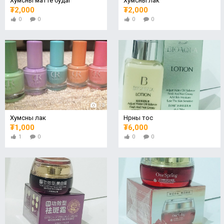
Хумсны матте будаг
Хумсны лак
₮2,000
₮2,000
0
0
0
0
13
Хумсны лак
Нүүрны тос
₮1,000
₮6,000
1
0
0
0