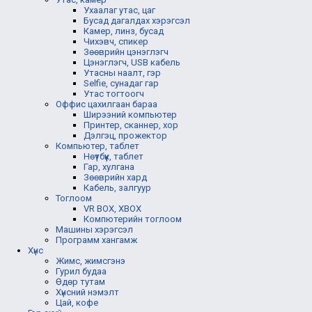
Ухаалаг утас, цаг
Бусад дагалдах хэрэгсэл
Камер, линз, бусад
Чихэвч, спикер
Зөөврийн цэнэглэгч
Цэнэглэгч, USB кабель
Утасны наалт, гэр
Selfie, сунадаг гар
Утас тогтоогч
Оффис цахилгаан бараа
Ширээний компьютер
Принтер, сканнер, хор
Дэлгэц, прожектор
Компьютер, таблет
Нөүтбүүк, таблет
Гар, хулгана
Зөөврийн хард
Кабель, залгуур
Тоглоом
VR BOX, XBOX
Компютерийн тоглоом
Машины хэрэгсэл
Программ хангамж
Хүнс
Жимс, жимсгэнэ
Гурил будаа
Өдөр тутам
Хүнсний нэмэлт
Цай, кофе