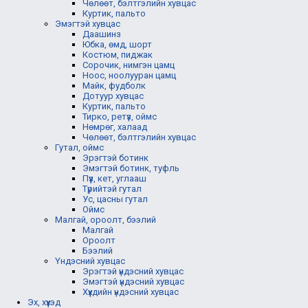
Чөлөөт, бэлтгэлийн хувцас
Куртик, пальто
Эмэгтэй хувцас
Даашинз
Юбка, өмд, шорт
Костюм, пиджак
Сорочик, нимгэн цамц
Ноос, ноолууран цамц
Майк, фудболк
Дотуур хувцас
Куртик, пальто
Тирко, ретүз, оймс
Нөмрөг, халаад
Чөлөөт, бэлтгэлийн хувцас
Гутал, оймс
Эрэгтэй ботинк
Эмэгтэй ботинк, туфль
Пүүз, кет, углааш
Түрийтэй гутал
Ус, цасны гутал
Оймс
Малгай, ороолт, бээлий
Малгай
Ороолт
Бээлий
Үндэсний хувцас
Эрэгтэй үндэсний хувцас
Эмэгтэй үндэсний хувцас
Хүүхдийн үндэсний хувцас
Эх, хүүхэд