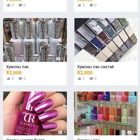
0
0
0
0
11
15
Хумсны лак
Хумсны лак саатай
₮2,000
₮2,000
0
0
0
0
9
13