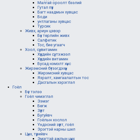
Малгай ороолт бээлий
Гутал пүүз
Багт наадмын хувцас
Боди
унтлаганы хувцас
Турсик
Живх, ариун цэвэр
Бүх төрлийн живх
Салфетик
Тос, бие угаагч
Хоол, сүү, витамин
Хүүхдийн сүү, тэжээл
Хүүхдийн витамин
Бусад нэмэлт хүнс
Жирэмсний бүтээгдэхүүн
Жирэмсний хувцас
Язралт, хамгаалалтын тос
Дасгалын хэрэглэл
Гоёл
Бүс тэлээ
Гоёл чимэглэл
Ээмэг
Бөгж
Зүүлт
Бугуйвч
Гоёлын хослол
Үндэсний зүүлт, гоёл
Эрэгтэй нарны шил
Цүнх, түрийвч
Эмэгтэй ажлын цүнх