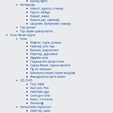
Бусад зүйлс
Интерьер
Наалт, хуулга, стикер
Гэрэл, абжур
Хөшиг, жааз
Ханын цаг, сувенир
Цэцгийн, булангийн тавиур
Гар урлал
Гэр ахуйн цэвэрлэгээ
Ном, бичиг хэрэг
Ном
Өгүүллэг, тууж, роман
Нийгэм, улс төр
Бизнес, маркетинг
Намтар, дурсамж
Хүүхдийн ном
Гадаад хэл дээрх ном
Сурах бичиг, гарын авлага
Түүх, ёс заншил
Шинжлэх ухаан,танин мэдэхүй
Амьдралын арга ухаан
CD, DVD
Поп, R&B
Хип хоп, Реп
Нийтийн дуу
Сонсдог ном
Кино, тоглоом
Хичээлүүд
Хичээлийн хэрэгсэл
Дэвтэр, цаас