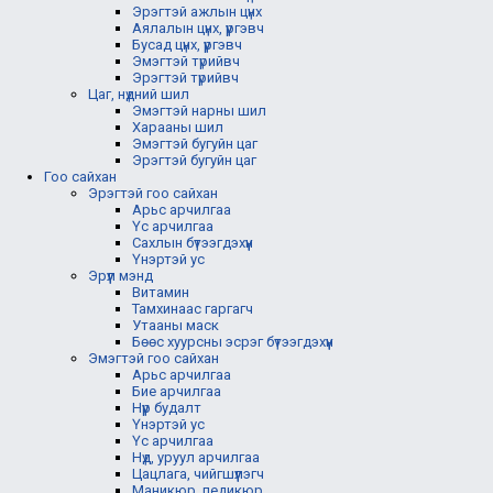
Эрэгтэй ажлын цүнх
Аялалын цүнх, үүргэвч
Бусад цүнх, үүргэвч
Эмэгтэй түрийвч
Эрэгтэй түрийвч
Цаг, нүдний шил
Эмэгтэй нарны шил
Харааны шил
Эмэгтэй бугуйн цаг
Эрэгтэй бугуйн цаг
Гоо сайхан
Эрэгтэй гоо сайхан
Арьс арчилгаа
Үс арчилгаа
Сахлын бүтээгдэхүүн
Үнэртэй ус
Эрүүл мэнд
Витамин
Тамхинаас гаргагч
Утааны маск
Бөөс хуурсны эсрэг бүтээгдэхүүн
Эмэгтэй гоо сайхан
Арьс арчилгаа
Бие арчилгаа
Нүүр будалт
Үнэртэй ус
Үс арчилгаа
Нүд, уруул арчилгаа
Цацлага, чийгшүүлэгч
Маникюр, педикюр