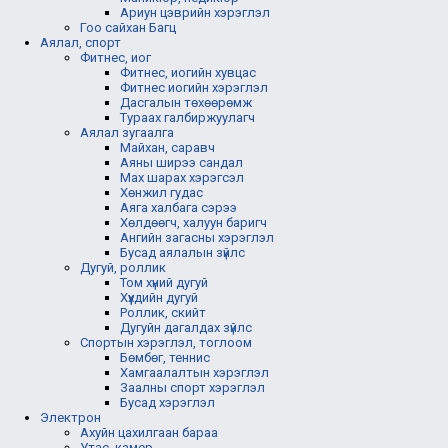
Ариун цэврийн хэрэглэл
Гоо сайхан Багц
Аялал, спорт
Фитнес, иог
Фитнес, иогийн хувцас
Фитнес иогийн хэрэглэл
Дасгалын төхөөрөмж
Тураах галбиржуулагч
Аялал зугаалга
Майхан, саравч
Аяны ширээ сандал
Мах шарах хэрэгсэл
Хөнжил гудас
Аяга халбага сэрээ
Хөлдөөгч, халуун баригч
Ангийн загасны хэрэглэл
Бусад аялалын зүйлс
Дугуй, роллик
Том хүний дугуй
Хүүхдийн дугуй
Роллик, скийт
Дугуйн дагалдах зүйлс
Спортын хэрэглэл, тоглоом
Бөмбөг, теннис
Хамгаалалтын хэрэглэл
Заалны спорт хэрэглэл
Бусад хэрэглэл
Электрон
Ахуйн цахилгаан бараа
Утас, камер