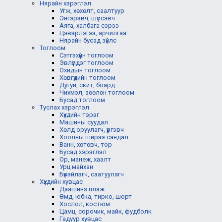
Нярайн хэрэглэл
Угж, хөхөлт, саалтуур
Энгэрэвч, шүлсэвч
Аяга, халбага сэрээ
Цэвэрлэгээ, арчилгаа
Нярайн бусад зүйлс
Тоглоом
Сэтгэхүйн тоглоом
Эвлүүлдэг тоглоом
Охидын тоглоом
Хөвгүүдийн тоглоом
Дугуй, скит, боард
Чихмэл, зөөлөн тоглоом
Бусад тоглоом
Туслах хэрэглэл
Хүүхдийн тэрэг
Машины суудал
Хөлд оруулагч, үүргэвч
Хоолны ширээ сандал
Ванн, хөтөвч, тор
Бусад хэрэглэл
Ор, манеж, хаалт
Урц майхан
Бүүвэйлэгч, саатуулагч
Хүүхдийн хувцас
Даашинз плаж
Өмд, юбка, тирко, шорт
Хослол, костюм
Цамц, сорочик, майк, фудболк
Гадуур хувцас