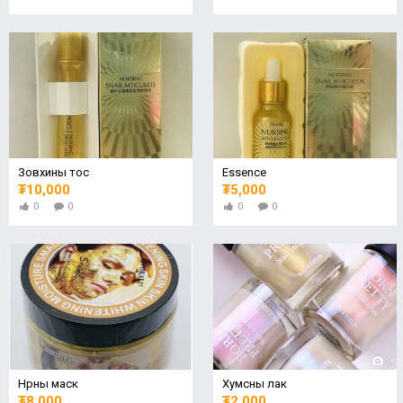
Зовхины тос
Essence
₮10,000
₮5,000
0
0
0
0
9
Нүүрны маск
Хумсны лак
₮8,000
₮2,000