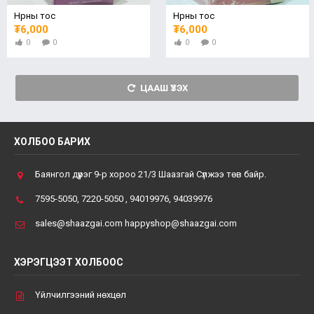
Нүүрны тос
Нүүрны тос
₮6,000
₮6,000
0
0
0
0
ЦААШ ҮЗЭХ
ХОЛБОО БАРИХ
Баянгол дүүрэг 9-р хороо 21/3 Шаазгай Сүлжээ төв байр.
7595-5050, 7220-5050 , 94019976, 94039976
sales@shaazgai.com happyshop@shaazgai.com
ХЭРЭГЦЭЭТ ХОЛБООС
Үйлчилгээний нөхцөл