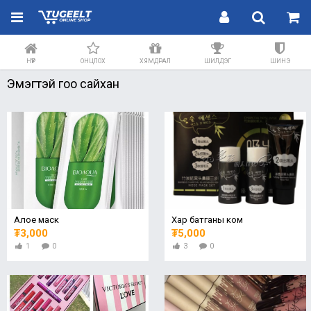
НҮҮР
ОНЦЛОХ
ХЯМДРАЛ
ШИЛДЭГ
ШИНЭ
Эмэгтэй гоо сайхан
Алое маск
Хар батганы ком
₮3,000
₮5,000
1
0
3
0