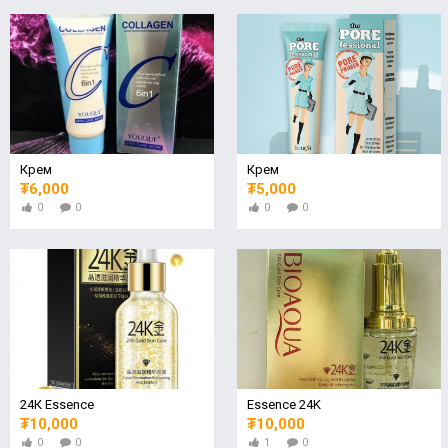
Крем
Крем
₮6,000
₮5,000
0
0
0
0
24К Essence
Essence 24K
₮10,000
₮10,000
0
0
1
0