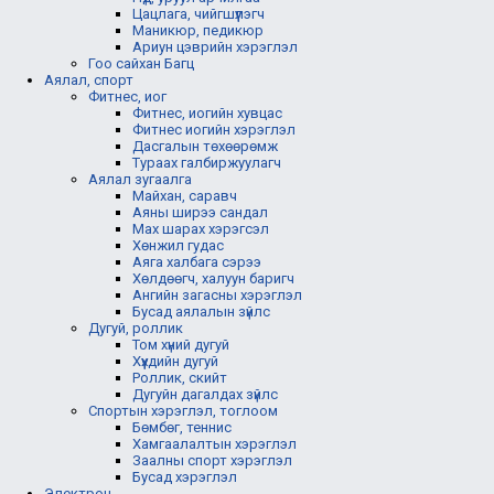
Цацлага, чийгшүүлэгч
Маникюр, педикюр
Ариун цэврийн хэрэглэл
Гоо сайхан Багц
Аялал, спорт
Фитнес, иог
Фитнес, иогийн хувцас
Фитнес иогийн хэрэглэл
Дасгалын төхөөрөмж
Тураах галбиржуулагч
Аялал зугаалга
Майхан, саравч
Аяны ширээ сандал
Мах шарах хэрэгсэл
Хөнжил гудас
Аяга халбага сэрээ
Хөлдөөгч, халуун баригч
Ангийн загасны хэрэглэл
Бусад аялалын зүйлс
Дугуй, роллик
Том хүний дугуй
Хүүхдийн дугуй
Роллик, скийт
Дугуйн дагалдах зүйлс
Спортын хэрэглэл, тоглоом
Бөмбөг, теннис
Хамгаалалтын хэрэглэл
Заалны спорт хэрэглэл
Бусад хэрэглэл
Электрон