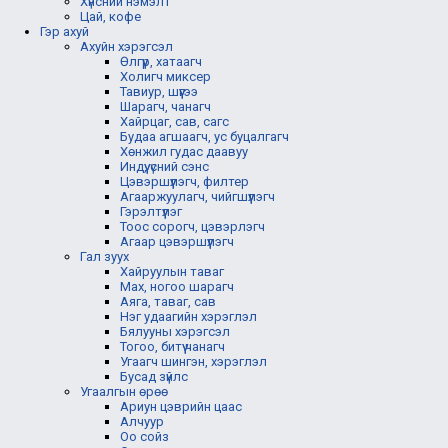
Хүнсний нэмэлт
Цай, кофе
Гэр ахуй
Ахуйн хэрэгсэл
Өлгүүр, хатаагч
Холигч миксер
Тавиур, шүүгээ
Шарагч, чанагч
Хайрцаг, сав, сагс
Будаа агшаагч, ус буцалгагч
Хөнжил гудас даавуу
Индүү, үсний сэнс
Цэвэршүүлэгч, филтер
Агааржуулагч, чийгшүүлэгч
Гэрэлтүүлэг
Тоос сорогч, цэвэрлэгч
Агаар цэвэршүүлэгч
Гал зуух
Хайруулын таваг
Мах, ногоо шарагч
Аяга, таваг, сав
Нэг удаагийн хэрэглэл
Бялууны хэрэгсэл
Тогоо, битүү чанагч
Угаагч шингэн, хэрэглэл
Бусад зүйлс
Угаалгын өрөө
Ариун цэврийн цаас
Алчуур
Оо сойз