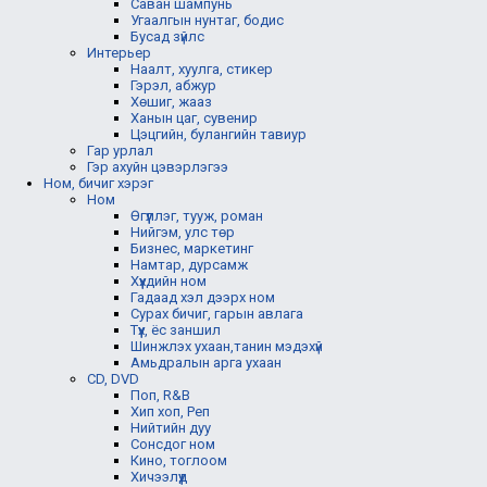
Саван шампунь
Угаалгын нунтаг, бодис
Бусад зүйлс
Интерьер
Наалт, хуулга, стикер
Гэрэл, абжур
Хөшиг, жааз
Ханын цаг, сувенир
Цэцгийн, булангийн тавиур
Гар урлал
Гэр ахуйн цэвэрлэгээ
Ном, бичиг хэрэг
Ном
Өгүүллэг, тууж, роман
Нийгэм, улс төр
Бизнес, маркетинг
Намтар, дурсамж
Хүүхдийн ном
Гадаад хэл дээрх ном
Сурах бичиг, гарын авлага
Түүх, ёс заншил
Шинжлэх ухаан,танин мэдэхүй
Амьдралын арга ухаан
CD, DVD
Поп, R&B
Хип хоп, Реп
Нийтийн дуу
Сонсдог ном
Кино, тоглоом
Хичээлүүд