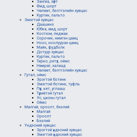
Зангиа, зүүлт
Өмд, шорт
Чөлөөт, бэлтгэлийн хувцас
Куртик, пальто
Эмэгтэй хувцас
Даашинз
Юбка, өмд, шорт
Костюм, пиджак
Сорочик, нимгэн цамц
Ноос, ноолууран цамц
Майк, фудболк
Дотуур хувцас
Куртик, пальто
Тирко, ретүз, оймс
Нөмрөг, халаад
Чөлөөт, бэлтгэлийн хувцас
Гутал, оймс
Эрэгтэй ботинк
Эмэгтэй ботинк, туфль
Пүүз, кет, углааш
Түрийтэй гутал
Ус, цасны гутал
Оймс
Малгай, ороолт, бээлий
Малгай
Ороолт
Бээлий
Үндэсний хувцас
Эрэгтэй үндэсний хувцас
Эмэгтэй үндэсний хувцас