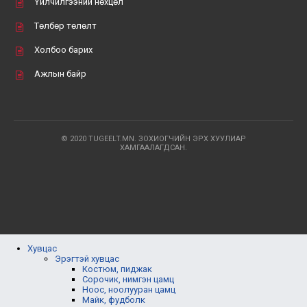
Үйлчилгээний нөхцөл
Төлбөр төлөлт
Холбоо барих
Ажлын байр
© 2020 TUGEELT.MN. ЗОХИОГЧИЙН ЭРХ ХУУЛИАР
ХАМГААЛАГДСАН.
Хувцас
Эрэгтэй хувцас
Костюм, пиджак
Сорочик, нимгэн цамц
Ноос, ноолууран цамц
Майк, фудболк