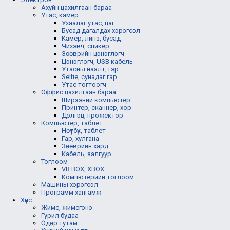
Ахуйн цахилгаан бараа
Утас, камер
Ухаалаг утас, цаг
Бусад дагалдах хэрэгсэл
Камер, линз, бусад
Чихэвч, спикер
Зөөврийн цэнэглэгч
Цэнэглэгч, USB кабель
Утасны наалт, гэр
Selfie, сунадаг гар
Утас тогтоогч
Оффис цахилгаан бараа
Ширээний компьютер
Принтер, сканнер, хор
Дэлгэц, прожектор
Компьютер, таблет
Нөүтбүүк, таблет
Гар, хулгана
Зөөврийн хард
Кабель, залгуур
Тоглоом
VR BOX, XBOX
Компютерийн тоглоом
Машины хэрэгсэл
Программ хангамж
Хүнс
Жимс, жимсгэнэ
Гурил будаа
Өдөр тутам