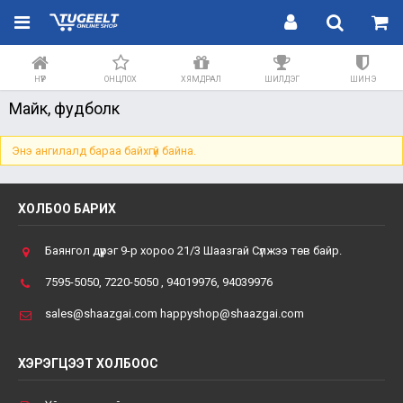
НҮҮР
ОНЦЛОХ
ХЯМДРАЛ
ШИЛДЭГ
ШИНЭ
Майк, фудболк
Энэ ангилалд бараа байхгүй байна.
ХОЛБОО БАРИХ
Баянгол дүүрэг 9-р хороо 21/3 Шаазгай Сүлжээ төв байр.
7595-5050, 7220-5050 , 94019976, 94039976
sales@shaazgai.com happyshop@shaazgai.com
ХЭРЭГЦЭЭТ ХОЛБООС