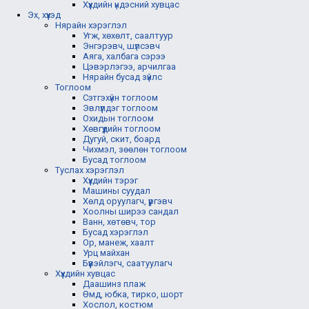
Хүүхдийн үндэсний хувцас
Эх, хүүхэд
Нярайн хэрэглэл
Угж, хөхөлт, саалтуур
Энгэрэвч, шүлсэвч
Аяга, халбага сэрээ
Цэвэрлэгээ, арчилгаа
Нярайн бусад зүйлс
Тоглоом
Сэтгэхүйн тоглоом
Эвлүүлдэг тоглоом
Охидын тоглоом
Хөвгүүдийн тоглоом
Дугуй, скит, боард
Чихмэл, зөөлөн тоглоом
Бусад тоглоом
Туслах хэрэглэл
Хүүхдийн тэрэг
Машины суудал
Хөлд оруулагч, үүргэвч
Хоолны ширээ сандал
Ванн, хөтөвч, тор
Бусад хэрэглэл
Ор, манеж, хаалт
Урц майхан
Бүүвэйлэгч, саатуулагч
Хүүхдийн хувцас
Даашинз плаж
Өмд, юбка, тирко, шорт
Хослол, костюм