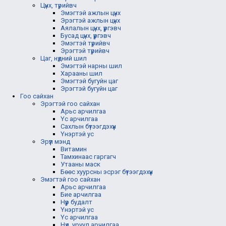
Цүнх, түрийвч
Эмэгтэй ажлын цүнх
Эрэгтэй ажлын цүнх
Аялалын цүнх, үүргэвч
Бусад цүнх, үүргэвч
Эмэгтэй түрийвч
Эрэгтэй түрийвч
Цаг, нүдний шил
Эмэгтэй нарны шил
Харааны шил
Эмэгтэй бугуйн цаг
Эрэгтэй бугуйн цаг
Гоо сайхан
Эрэгтэй гоо сайхан
Арьс арчилгаа
Үс арчилгаа
Сахлын бүтээгдэхүүн
Үнэртэй ус
Эрүүл мэнд
Витамин
Тамхинаас гаргагч
Утааны маск
Бөөс хуурсны эсрэг бүтээгдэхүүн
Эмэгтэй гоо сайхан
Арьс арчилгаа
Бие арчилгаа
Нүүр будалт
Үнэртэй ус
Үс арчилгаа
Нүд, уруул арчилгаа