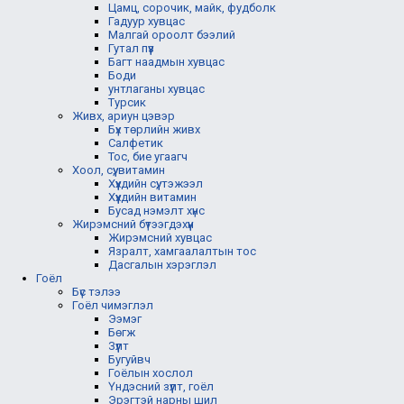
Цамц, сорочик, майк, фудболк
Гадуур хувцас
Малгай ороолт бээлий
Гутал пүүз
Багт наадмын хувцас
Боди
унтлаганы хувцас
Турсик
Живх, ариун цэвэр
Бүх төрлийн живх
Салфетик
Тос, бие угаагч
Хоол, сүү, витамин
Хүүхдийн сүү, тэжээл
Хүүхдийн витамин
Бусад нэмэлт хүнс
Жирэмсний бүтээгдэхүүн
Жирэмсний хувцас
Язралт, хамгаалалтын тос
Дасгалын хэрэглэл
Гоёл
Бүс тэлээ
Гоёл чимэглэл
Ээмэг
Бөгж
Зүүлт
Бугуйвч
Гоёлын хослол
Үндэсний зүүлт, гоёл
Эрэгтэй нарны шил