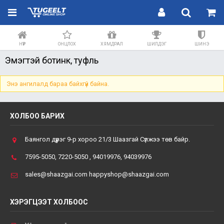
НҮҮР
ОНЦЛОХ
ХЯМДРАЛ
ШИЛДЭГ
ШИНЭ
Эмэгтэй ботинк, туфль
Энэ ангилалд бараа байхгүй байна.
ХОЛБОО БАРИХ
Баянгол дүүрэг 9-р хороо 21/3 Шаазгай Сүлжээ төв байр.
7595-5050, 7220-5050 , 94019976, 94039976
sales@shaazgai.com happyshop@shaazgai.com
ХЭРЭГЦЭЭТ ХОЛБООС