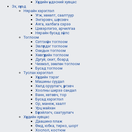
Хүүхдийн үндэсний хувцас
Эх, хүүхэд
Нярайн хэрэглэл
Угж, хөхөлт, саалтуур
Энгэрэвч, шүлсэвч
Аяга, халбага сэрээ
Цэвэрлэгээ, арчилгаа
Нярайн бусад зүйлс
Тоглоом
Сэтгэхүйн тоглоом
Эвлүүлдэг тоглоом
Охидын тоглоом
Хөвгүүдийн тоглоом
Дугуй, скит, боард
Чихмэл, зөөлөн тоглоом
Бусад тоглоом
Туслах хэрэглэл
Хүүхдийн тэрэг
Машины суудал
Хөлд оруулагч, үүргэвч
Хоолны ширээ сандал
Ванн, хөтөвч, тор
Бусад хэрэглэл
Ор, манеж, хаалт
Урц майхан
Бүүвэйлэгч, саатуулагч
Хүүхдийн хувцас
Даашинз плаж
Өмд, юбка, тирко, шорт
Хослол, костюм