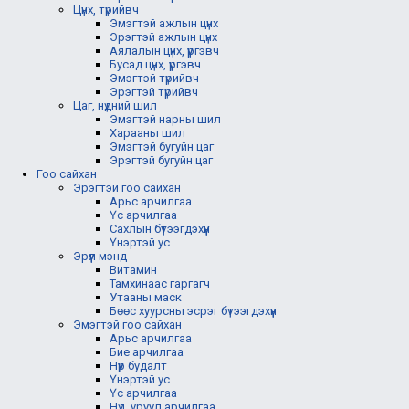
Цүнх, түрийвч
Эмэгтэй ажлын цүнх
Эрэгтэй ажлын цүнх
Аялалын цүнх, үүргэвч
Бусад цүнх, үүргэвч
Эмэгтэй түрийвч
Эрэгтэй түрийвч
Цаг, нүдний шил
Эмэгтэй нарны шил
Харааны шил
Эмэгтэй бугуйн цаг
Эрэгтэй бугуйн цаг
Гоо сайхан
Эрэгтэй гоо сайхан
Арьс арчилгаа
Үс арчилгаа
Сахлын бүтээгдэхүүн
Үнэртэй ус
Эрүүл мэнд
Витамин
Тамхинаас гаргагч
Утааны маск
Бөөс хуурсны эсрэг бүтээгдэхүүн
Эмэгтэй гоо сайхан
Арьс арчилгаа
Бие арчилгаа
Нүүр будалт
Үнэртэй ус
Үс арчилгаа
Нүд, уруул арчилгаа