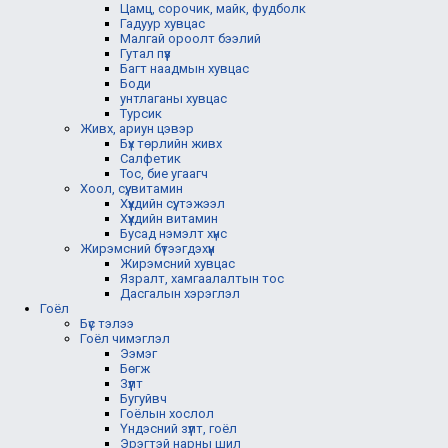
Цамц, сорочик, майк, фудболк
Гадуур хувцас
Малгай ороолт бээлий
Гутал пүүз
Багт наадмын хувцас
Боди
унтлаганы хувцас
Турсик
Живх, ариун цэвэр
Бүх төрлийн живх
Салфетик
Тос, бие угаагч
Хоол, сүү, витамин
Хүүхдийн сүү, тэжээл
Хүүхдийн витамин
Бусад нэмэлт хүнс
Жирэмсний бүтээгдэхүүн
Жирэмсний хувцас
Язралт, хамгаалалтын тос
Дасгалын хэрэглэл
Гоёл
Бүс тэлээ
Гоёл чимэглэл
Ээмэг
Бөгж
Зүүлт
Бугуйвч
Гоёлын хослол
Үндэсний зүүлт, гоёл
Эрэгтэй нарны шил