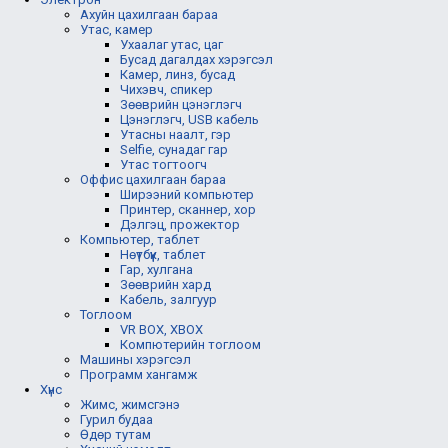
Ахуйн цахилгаан бараа
Утас, камер
Ухаалаг утас, цаг
Бусад дагалдах хэрэгсэл
Камер, линз, бусад
Чихэвч, спикер
Зөөврийн цэнэглэгч
Цэнэглэгч, USB кабель
Утасны наалт, гэр
Selfie, сунадаг гар
Утас тогтоогч
Оффис цахилгаан бараа
Ширээний компьютер
Принтер, сканнер, хор
Дэлгэц, прожектор
Компьютер, таблет
Нөүтбүүк, таблет
Гар, хулгана
Зөөврийн хард
Кабель, залгуур
Тоглоом
VR BOX, XBOX
Компютерийн тоглоом
Машины хэрэгсэл
Программ хангамж
Хүнс
Жимс, жимсгэнэ
Гурил будаа
Өдөр тутам