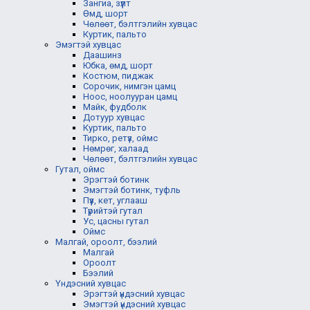
Зангиа, зүүлт
Өмд, шорт
Чөлөөт, бэлтгэлийн хувцас
Куртик, пальто
Эмэгтэй хувцас
Даашинз
Юбка, өмд, шорт
Костюм, пиджак
Сорочик, нимгэн цамц
Ноос, ноолууран цамц
Майк, фудболк
Дотуур хувцас
Куртик, пальто
Тирко, ретүз, оймс
Нөмрөг, халаад
Чөлөөт, бэлтгэлийн хувцас
Гутал, оймс
Эрэгтэй ботинк
Эмэгтэй ботинк, туфль
Пүүз, кет, углааш
Түрийтэй гутал
Ус, цасны гутал
Оймс
Малгай, ороолт, бээлий
Малгай
Ороолт
Бээлий
Үндэсний хувцас
Эрэгтэй үндэсний хувцас
Эмэгтэй үндэсний хувцас