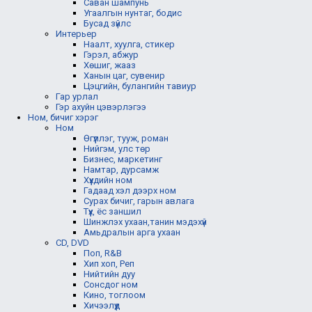
Саван шампунь
Угаалгын нунтаг, бодис
Бусад зүйлс
Интерьер
Наалт, хуулга, стикер
Гэрэл, абжур
Хөшиг, жааз
Ханын цаг, сувенир
Цэцгийн, булангийн тавиур
Гар урлал
Гэр ахуйн цэвэрлэгээ
Ном, бичиг хэрэг
Ном
Өгүүллэг, тууж, роман
Нийгэм, улс төр
Бизнес, маркетинг
Намтар, дурсамж
Хүүхдийн ном
Гадаад хэл дээрх ном
Сурах бичиг, гарын авлага
Түүх, ёс заншил
Шинжлэх ухаан,танин мэдэхүй
Амьдралын арга ухаан
CD, DVD
Поп, R&B
Хип хоп, Реп
Нийтийн дуу
Сонсдог ном
Кино, тоглоом
Хичээлүүд