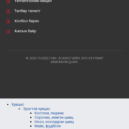
Үйлчилгээний нөхцөл
Төлбөр төлөлт
Холбоо барих
Ажлын байр
© 2020 TUGEELT.MN. ЗОХИОГЧИЙН ЭРХ ХУУЛИАР
ХАМГААЛАГДСАН.
Хувцас
Эрэгтэй хувцас
Костюм, пиджак
Сорочик, нимгэн цамц
Ноос, ноолууран цамц
Майк, фудболк