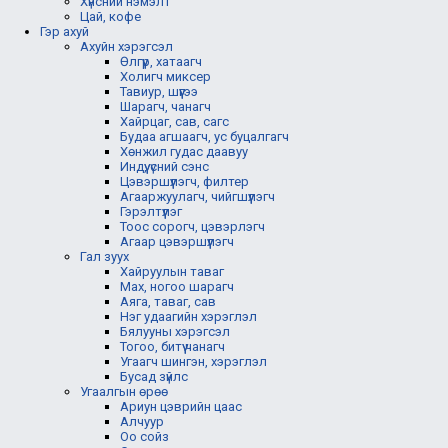
Хүнсний нэмэлт
Цай, кофе
Гэр ахуй
Ахуйн хэрэгсэл
Өлгүүр, хатаагч
Холигч миксер
Тавиур, шүүгээ
Шарагч, чанагч
Хайрцаг, сав, сагс
Будаа агшаагч, ус буцалгагч
Хөнжил гудас даавуу
Индүү, үсний сэнс
Цэвэршүүлэгч, филтер
Агааржуулагч, чийгшүүлэгч
Гэрэлтүүлэг
Тоос сорогч, цэвэрлэгч
Агаар цэвэршүүлэгч
Гал зуух
Хайруулын таваг
Мах, ногоо шарагч
Аяга, таваг, сав
Нэг удаагийн хэрэглэл
Бялууны хэрэгсэл
Тогоо, битүү чанагч
Угаагч шингэн, хэрэглэл
Бусад зүйлс
Угаалгын өрөө
Ариун цэврийн цаас
Алчуур
Оо сойз