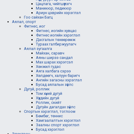
Цацлага, чийгшүүлэгч
Маникюр, педикюр
Ариун цэврийн хэрэглэл
Гоо сайхан Багц
Аялал, спорт
Фитнес, иог
Фитнес, иогийн хувцас
Фитнес иогийн хэрэглэл
Дасгалын төхөөрөмж
Тураах галбиржуулагч
Аялал зугаалга
Майхан, саравч
Аяны ширээ сандал
Мах шарах хэрэгсэл
Хөнжил гудас
Аяга халбага сэрээ
Хөлдөөгч, халуун баригч
Ангийн загасны хэрэглэл
Бусад аялалын зүйлс
Дугуй, роллик
Том хүний дугуй
Хүүхдийн дугуй
Роллик, скийт
Дугуйн дагалдах зүйлс
Спортын хэрэглэл, тоглоом
Бөмбөг, теннис
Хамгаалалтын хэрэглэл
Заалны спорт хэрэглэл
Бусад хэрэглэл
Электрон