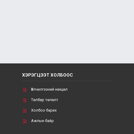
ХЭРЭГЦЭЭТ ХОЛБООС
Үйлчилгээний нөхцөл
Төлбөр төлөлт
Холбоо барих
Ажлын байр