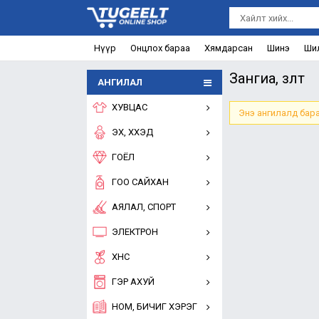
Нүүр
Онцлох бараа
Хямдарсан
Шинэ
Ши
Зангиа, зүүлт
АНГИЛАЛ
ХУВЦАС
Энэ ангилалд бара
ЭХ, ХҮҮХЭД
ГОЁЛ
ГОО САЙХАН
АЯЛАЛ, СПОРТ
ЭЛЕКТРОН
ХҮНС
ГЭР АХУЙ
НОМ, БИЧИГ ХЭРЭГ