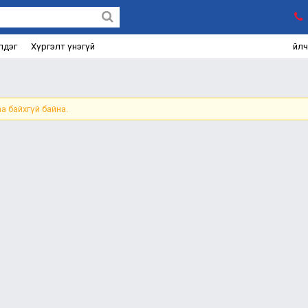
лдэг
Хүргэлт үнэгүй
Үйл
а байхгүй байна.