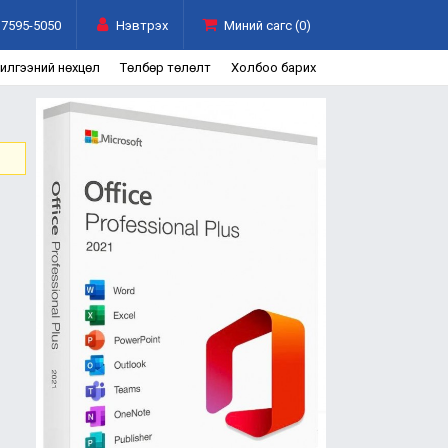
7595-5050
Нэвтрэх
Миний сагс (0)
чилгээний нөхцөл
Төлбөр төлөлт
Холбоо барих