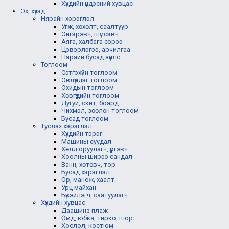
Хүүхдийн үндэсний хувцас
Эх, хүүхэд
Нярайн хэрэглэл
Угж, хөхөлт, саалтуур
Энгэрэвч, шүлсэвч
Аяга, халбага сэрээ
Цэвэрлэгээ, арчилгаа
Нярайн бусад зүйлс
Тоглоом
Сэтгэхүйн тоглоом
Эвлүүлдэг тоглоом
Охидын тоглоом
Хөвгүүдийн тоглоом
Дугуй, скит, боард
Чихмэл, зөөлөн тоглоом
Бусад тоглоом
Туслах хэрэглэл
Хүүхдийн тэрэг
Машины суудал
Хөлд оруулагч, үүргэвч
Хоолны ширээ сандал
Ванн, хөтөвч, тор
Бусад хэрэглэл
Ор, манеж, хаалт
Урц майхан
Бүүвэйлэгч, саатуулагч
Хүүхдийн хувцас
Даашинз плаж
Өмд, юбка, тирко, шорт
Хослол, костюм