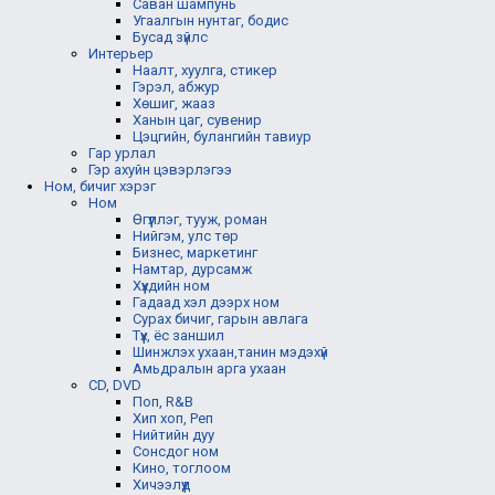
Саван шампунь
Угаалгын нунтаг, бодис
Бусад зүйлс
Интерьер
Наалт, хуулга, стикер
Гэрэл, абжур
Хөшиг, жааз
Ханын цаг, сувенир
Цэцгийн, булангийн тавиур
Гар урлал
Гэр ахуйн цэвэрлэгээ
Ном, бичиг хэрэг
Ном
Өгүүллэг, тууж, роман
Нийгэм, улс төр
Бизнес, маркетинг
Намтар, дурсамж
Хүүхдийн ном
Гадаад хэл дээрх ном
Сурах бичиг, гарын авлага
Түүх, ёс заншил
Шинжлэх ухаан,танин мэдэхүй
Амьдралын арга ухаан
CD, DVD
Поп, R&B
Хип хоп, Реп
Нийтийн дуу
Сонсдог ном
Кино, тоглоом
Хичээлүүд