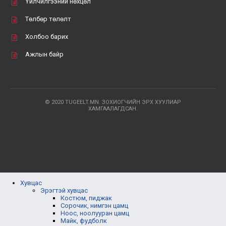
Үйлчилгээний нөхцөл
Төлбөр төлөлт
Холбоо барих
Ажлын байр
© 2020 TUGEELT.MN. ЗОХИОГЧИЙН ЭРХ ХУУЛИАР
ХАМГААЛАГДСАН.
Хувцас
Эрэгтэй хувцас
Костюм, пиджак
Сорочик, нимгэн цамц
Ноос, ноолууран цамц
Майк, фудболк