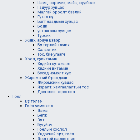
Цамц, сорочик, майк, фудболк
Гадуур хувцас
Малгай ороолт бээлий
Гутал пүүз
Багт наадмын хувцас
Боди
унтлаганы хувцас
Турсик
Живх, ариун цэвэр
Бүх төрлийн живх
Салфетик
Тос, бие угаагч
Хоол, сүү, витамин
Хүүхдийн сүү, тэжээл
Хүүхдийн витамин
Бусад нэмэлт хүнс
Жирэмсний бүтээгдэхүүн
Жирэмсний хувцас
Язралт, хамгаалалтын тос
Дасгалын хэрэглэл
Гоёл
Бүс тэлээ
Гоёл чимэглэл
Ээмэг
Бөгж
Зүүлт
Бугуйвч
Гоёлын хослол
Үндэсний зүүлт, гоёл
Эрэгтэй нарны шил