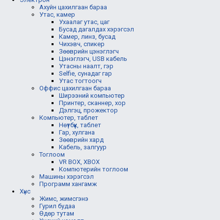
Ахуйн цахилгаан бараа
Утас, камер
Ухаалаг утас, цаг
Бусад дагалдах хэрэгсэл
Камер, линз, бусад
Чихэвч, спикер
Зөөврийн цэнэглэгч
Цэнэглэгч, USB кабель
Утасны наалт, гэр
Selfie, сунадаг гар
Утас тогтоогч
Оффис цахилгаан бараа
Ширээний компьютер
Принтер, сканнер, хор
Дэлгэц, прожектор
Компьютер, таблет
Нөүтбүүк, таблет
Гар, хулгана
Зөөврийн хард
Кабель, залгуур
Тоглоом
VR BOX, XBOX
Компютерийн тоглоом
Машины хэрэгсэл
Программ хангамж
Хүнс
Жимс, жимсгэнэ
Гурил будаа
Өдөр тутам