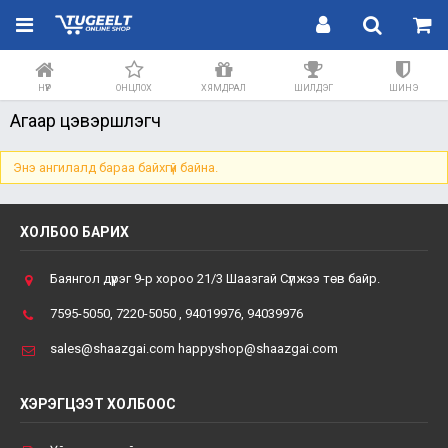
НҮҮР
ОНЦЛОХ
ХЯМДРАЛ
ШИЛДЭГ
ШИНЭ
Агаар цэвэршүүлэгч
Энэ ангилалд бараа байхгүй байна.
ХОЛБОО БАРИХ
Баянгол дүүрэг 9-р хороо 21/3 Шаазгай Сүлжээ төв байр.
7595-5050, 7220-5050 , 94019976, 94039976
sales@shaazgai.com happyshop@shaazgai.com
ХЭРЭГЦЭЭТ ХОЛБООС