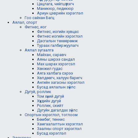
Цацлага, чийгшүүлэгч
Маникюр, педикюр
Ариун цэврийн хэрэглэл
Гоо сайхан Багц
Аялал, спорт
Фитнес, иог
Фитнес, иогийн хувцас
Фитнес иогийн хэрэглэл
Дасгалын төхөөрөмж
Тураах галбиржуулагч
Аялал зугаалга
Майхан, саравч
Аяны ширээ сандал
Мах шарах хэрэгсэл
Хөнжил гудас
Аяга халбага сэрээ
Хөлдөөгч, халуун баригч
Ангийн загасны хэрэглэл
Бусад аялалын зүйлс
Дугуй, роллик
Том хүний дугуй
Хүүхдийн дугуй
Роллик, скийт
Дугуйн дагалдах зүйлс
Спортын хэрэглэл, тоглоом
Бөмбөг, теннис
Хамгаалалтын хэрэглэл
Заалны спорт хэрэглэл
Бусад хэрэглэл
Электрон