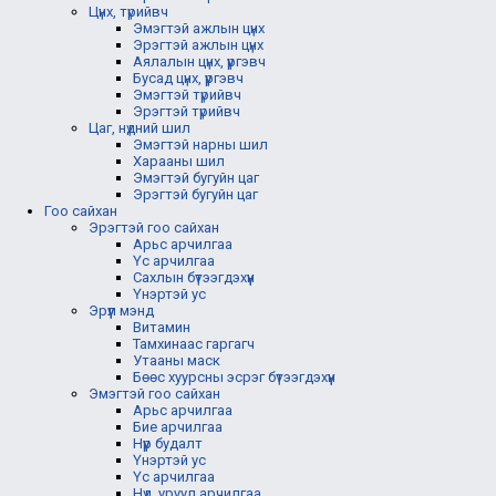
Цүнх, түрийвч
Эмэгтэй ажлын цүнх
Эрэгтэй ажлын цүнх
Аялалын цүнх, үүргэвч
Бусад цүнх, үүргэвч
Эмэгтэй түрийвч
Эрэгтэй түрийвч
Цаг, нүдний шил
Эмэгтэй нарны шил
Харааны шил
Эмэгтэй бугуйн цаг
Эрэгтэй бугуйн цаг
Гоо сайхан
Эрэгтэй гоо сайхан
Арьс арчилгаа
Үс арчилгаа
Сахлын бүтээгдэхүүн
Үнэртэй ус
Эрүүл мэнд
Витамин
Тамхинаас гаргагч
Утааны маск
Бөөс хуурсны эсрэг бүтээгдэхүүн
Эмэгтэй гоо сайхан
Арьс арчилгаа
Бие арчилгаа
Нүүр будалт
Үнэртэй ус
Үс арчилгаа
Нүд, уруул арчилгаа