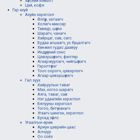
Хүнсний нэмэлт
Цай, кофе
Гэр ахуй
Ахуйн хэрэгсэл
Өлгүүр, хатаагч
Холигч миксер
Тавиур, шүүгээ
Шарагч, чанагч
Хайрцаг, сав, сагс
Будаа агшаагч, ус буцалгагч
Хөнжил гудас даавуу
Индүү, үсний сэнс
Цэвэршүүлэгч, филтер
Агааржуулагч, чийгшүүлэгч
Гэрэлтүүлэг
Тоос сорогч, цэвэрлэгч
Агаар цэвэршүүлэгч
Гал зуух
Хайруулын таваг
Мах, ногоо шарагч
Аяга, таваг, сав
Нэг удаагийн хэрэглэл
Бялууны хэрэгсэл
Тогоо, битүү чанагч
Угаагч шингэн, хэрэглэл
Бусад зүйлс
Угаалгын өрөө
Ариун цэврийн цаас
Алчуур
Оо сойз