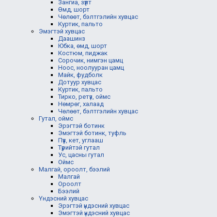
Зангиа, зүүлт
Өмд, шорт
Чөлөөт, бэлтгэлийн хувцас
Куртик, пальто
Эмэгтэй хувцас
Даашинз
Юбка, өмд, шорт
Костюм, пиджак
Сорочик, нимгэн цамц
Ноос, ноолууран цамц
Майк, фудболк
Дотуур хувцас
Куртик, пальто
Тирко, ретүз, оймс
Нөмрөг, халаад
Чөлөөт, бэлтгэлийн хувцас
Гутал, оймс
Эрэгтэй ботинк
Эмэгтэй ботинк, туфль
Пүүз, кет, углааш
Түрийтэй гутал
Ус, цасны гутал
Оймс
Малгай, ороолт, бээлий
Малгай
Ороолт
Бээлий
Үндэсний хувцас
Эрэгтэй үндэсний хувцас
Эмэгтэй үндэсний хувцас