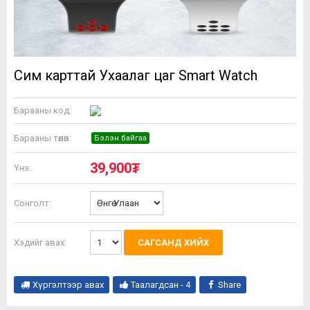
Сим карттай Ухаалаг цаг Smart Watch
Барааны код:
Барааны төлөв:
Бэлэн байгаа
39,900₮
Үнэ:
Сонголт:
Хэдийг авах:
САГСАНД ХИЙХ
Хүргэлтээр авах
Таалагдсан -
4
Share