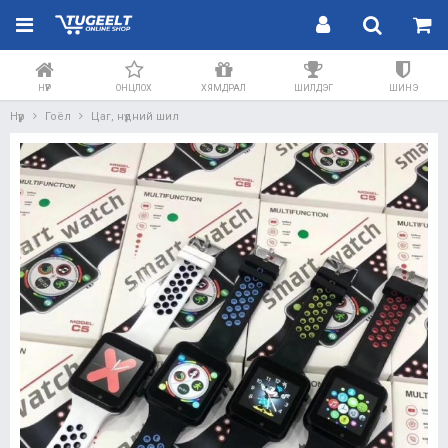
НҮҮР
ОНЦЛОХ
ХЯМДРАЛ
ШИЛДЭГ
ШИНЭ
Нүүр
Гоёл
Цаг, нүдний шил