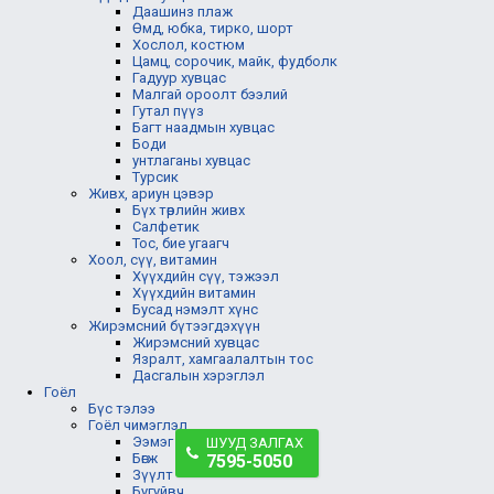
Даашинз плаж
Өмд, юбка, тирко, шорт
Хослол, костюм
Цамц, сорочик, майк, фудболк
Гадуур хувцас
Малгай ороолт бээлий
Гутал пүүз
Багт наадмын хувцас
Боди
унтлаганы хувцас
Турсик
Живх, ариун цэвэр
Бүх төрлийн живх
Салфетик
Тос, бие угаагч
Хоол, сүү, витамин
Хүүхдийн сүү, тэжээл
Хүүхдийн витамин
Бусад нэмэлт хүнс
Жирэмсний бүтээгдэхүүн
Жирэмсний хувцас
Язралт, хамгаалалтын тос
Дасгалын хэрэглэл
Гоёл
Бүс тэлээ
Гоёл чимэглэл
Ээмэг
ШУУД ЗАЛГАХ
Бөгж
7595-5050
Зүүлт
Бугуйвч