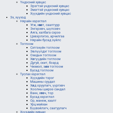
Үндэсний хувцас
Эрэгтэй үндэсний хувцас
Эмэгтэй үндэсний хувцас
Хүүхдийн үндэсний хувцас
Эх, хүүхэд
Нярайн хэрэглэл
Угж, хөхөлт, саалтуур
Энгэрэвч, шүлсэвч
Аяга, халбага сэрээ
Цэвэрлэгээ, арчилгаа
Нярайн бусад зүйлс
Тоглоом
Сэтгэхүйн тоглоом
Эвлүүлдэг тоглоом
Охидын тоглоом
Хөвгүүдийн тоглоом
Дугуй, скит, боард
Чихмэл, зөөлөн тоглоом
Бусад тоглоом
Туслах хэрэглэл
Хүүхдийн тэрэг
Машины суудал
Хөлд оруулагч, үүргэвч
Хоолны ширээ сандал
Ванн, хөтөвч, тор
Бусад хэрэглэл
Ор, манеж, хаалт
Урц майхан
Бүүвэйлэгч, саатуулагч
Хүүхдийн хувцас