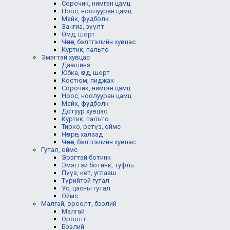
Сорочик, нимгэн цамц
Ноос, ноолууран цамц
Майк, фудболк
Зангиа, зүүлт
Өмд, шорт
Чөлөөт, бэлтгэлийн хувцас
Куртик, пальто
Эмэгтэй хувцас
Даашинз
Юбка, өмд, шорт
Костюм, пиджак
Сорочик, нимгэн цамц
Ноос, ноолууран цамц
Майк, фудболк
Дотуур хувцас
Куртик, пальто
Тирко, ретүз, оймс
Нөмрөг, халаад
Чөлөөт, бэлтгэлийн хувцас
Гутал, оймс
Эрэгтэй ботинк
Эмэгтэй ботинк, туфль
Пүүз, кет, углааш
Түрийтэй гутал
Ус, цасны гутал
Оймс
Малгай, ороолт, бээлий
Малгай
Ороолт
Бээлий