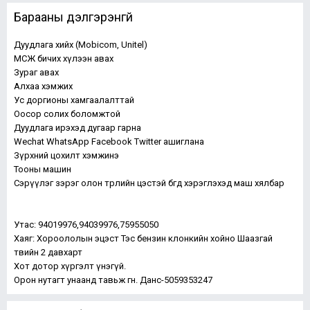
Барааны дэлгэрэнгүй
Дуудлага хийх (Mobicom, Unitel)
МСЖ бичих хүлээн авах
Зураг авах
Алхаа хэмжих
Ус доргионы хамгаалалттай
Оосор солих боломжтой
Дуудлага ирэхэд дугаар гарна
Wechat WhatsApp Facebook Twitter ашиглана
Зүрхний цохилт хэмжинэ
Тооны машин
Сэрүүлэг зэрэг олон төрлийн цэстэй бөгөөд хэрэглэхэд маш хялбар
Утас: 94019976,94039976,75955050
Хаяг: Хороололын эцэст Тэс бензин клонкийн хойно Шаазгай
төвийн 2 давхарт
Хот дотор хүргэлт үнэгүй.
Орон нутагт унаанд тавьж өгнө. Данс-5059353247