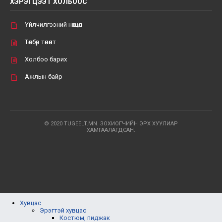
ХЭРЭГЦЭЭТ ХОЛБООС
Үйлчилгээний нөхцөл
Төлбөр төлөлт
Холбоо барих
Ажлын байр
© 2020 TUGEELT.MN. ЗОХИОГЧИЙН ЭРХ ХУУЛИАР
ХАМГААЛАГДСАН.
Хувцас
Эрэгтэй хувцас
Костюм, пиджак