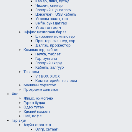
Камер, линз, бусад
Чихэвч, спикер
Зөөврийн цэнэглэгч
Цэнэглэгч, USB кабель
Утасны наалт, гэр
Selfie, сунадаг гар
Утас тогтоогч
Оффис цахилгаан бараа
Ширээний компьютер
Принтер, сканнер, хор
Дэлгэц, прожектор
Компьютер, таблет
Нөүтбүүк, таблет
Гар, хулгана
Зөөврийн хард
Кабель, залгуур
Тоглоом
VR BOX, XBOX
Компютерийн тоглоом
Машины хэрэгсэл
Программ хангамж
Хүнс
Жимс, жимсгэнэ
Гурил будаа
Өдөр тутам
Хүнсний нэмэлт
Цай, кофе
Гэр ахуй
Ахуйн хэрэгсэл
Өлгүүр, хатаагч