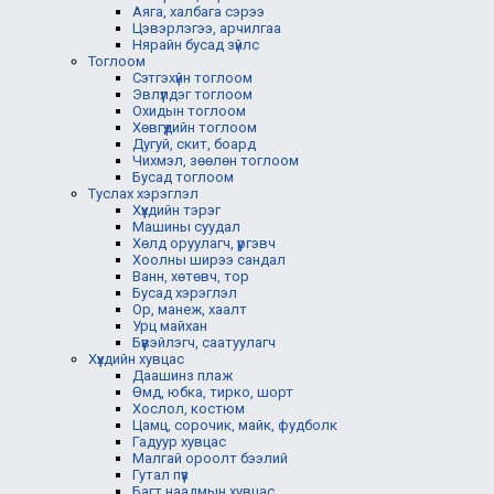
Аяга, халбага сэрээ
Цэвэрлэгээ, арчилгаа
Нярайн бусад зүйлс
Тоглоом
Сэтгэхүйн тоглоом
Эвлүүлдэг тоглоом
Охидын тоглоом
Хөвгүүдийн тоглоом
Дугуй, скит, боард
Чихмэл, зөөлөн тоглоом
Бусад тоглоом
Туслах хэрэглэл
Хүүхдийн тэрэг
Машины суудал
Хөлд оруулагч, үүргэвч
Хоолны ширээ сандал
Ванн, хөтөвч, тор
Бусад хэрэглэл
Ор, манеж, хаалт
Урц майхан
Бүүвэйлэгч, саатуулагч
Хүүхдийн хувцас
Даашинз плаж
Өмд, юбка, тирко, шорт
Хослол, костюм
Цамц, сорочик, майк, фудболк
Гадуур хувцас
Малгай ороолт бээлий
Гутал пүүз
Багт наадмын хувцас