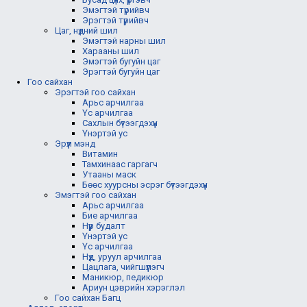
Эмэгтэй түрийвч
Эрэгтэй түрийвч
Цаг, нүдний шил
Эмэгтэй нарны шил
Харааны шил
Эмэгтэй бугуйн цаг
Эрэгтэй бугуйн цаг
Гоо сайхан
Эрэгтэй гоо сайхан
Арьс арчилгаа
Үс арчилгаа
Сахлын бүтээгдэхүүн
Үнэртэй ус
Эрүүл мэнд
Витамин
Тамхинаас гаргагч
Утааны маск
Бөөс хуурсны эсрэг бүтээгдэхүүн
Эмэгтэй гоо сайхан
Арьс арчилгаа
Бие арчилгаа
Нүүр будалт
Үнэртэй ус
Үс арчилгаа
Нүд, уруул арчилгаа
Цацлага, чийгшүүлэгч
Маникюр, педикюр
Ариун цэврийн хэрэглэл
Гоо сайхан Багц