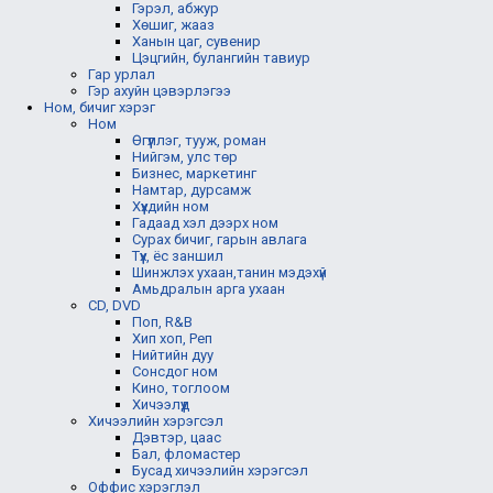
Гэрэл, абжур
Хөшиг, жааз
Ханын цаг, сувенир
Цэцгийн, булангийн тавиур
Гар урлал
Гэр ахуйн цэвэрлэгээ
Ном, бичиг хэрэг
Ном
Өгүүллэг, тууж, роман
Нийгэм, улс төр
Бизнес, маркетинг
Намтар, дурсамж
Хүүхдийн ном
Гадаад хэл дээрх ном
Сурах бичиг, гарын авлага
Түүх, ёс заншил
Шинжлэх ухаан,танин мэдэхүй
Амьдралын арга ухаан
CD, DVD
Поп, R&B
Хип хоп, Реп
Нийтийн дуу
Сонсдог ном
Кино, тоглоом
Хичээлүүд
Хичээлийн хэрэгсэл
Дэвтэр, цаас
Бал, фломастер
Бусад хичээлийн хэрэгсэл
Оффис хэрэглэл