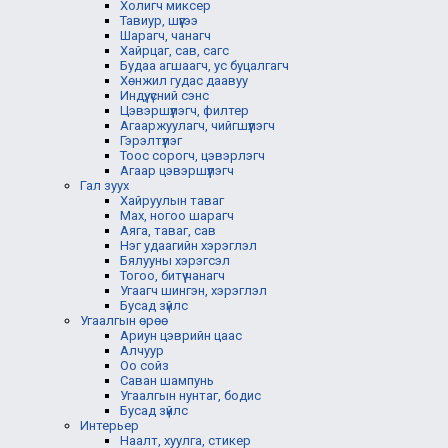
Холигч миксер
Тавиур, шүүгээ
Шарагч, чанагч
Хайрцаг, сав, сагс
Будаа агшаагч, ус буцалгагч
Хөнжил гудас даавуу
Индүү, үсний сэнс
Цэвэршүүлэгч, филтер
Агааржуулагч, чийгшүүлэгч
Гэрэлтүүлэг
Тоос сорогч, цэвэрлэгч
Агаар цэвэршүүлэгч
Гал зуух
Хайруулын таваг
Мах, ногоо шарагч
Аяга, таваг, сав
Нэг удаагийн хэрэглэл
Бялууны хэрэгсэл
Тогоо, битүү чанагч
Угаагч шингэн, хэрэглэл
Бусад зүйлс
Угаалгын өрөө
Ариун цэврийн цаас
Алчуур
Оо сойз
Саван шампунь
Угаалгын нунтаг, бодис
Бусад зүйлс
Интерьер
Наалт, хуулга, стикер