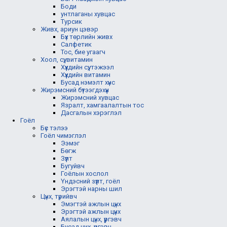
Боди
унтлаганы хувцас
Турсик
Живх, ариун цэвэр
Бүх төрлийн живх
Салфетик
Тос, бие угаагч
Хоол, сүү, витамин
Хүүхдийн сүү, тэжээл
Хүүхдийн витамин
Бусад нэмэлт хүнс
Жирэмсний бүтээгдэхүүн
Жирэмсний хувцас
Язралт, хамгаалалтын тос
Дасгалын хэрэглэл
Гоёл
Бүс тэлээ
Гоёл чимэглэл
Ээмэг
Бөгж
Зүүлт
Бугуйвч
Гоёлын хослол
Үндэсний зүүлт, гоёл
Эрэгтэй нарны шил
Цүнх, түрийвч
Эмэгтэй ажлын цүнх
Эрэгтэй ажлын цүнх
Аялалын цүнх, үүргэвч
Бусад цүнх, үүргэвч