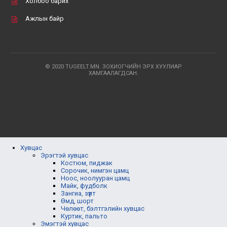
Холбоо барих
Ажлын байр
© 2020 TUGEELT.MN. ЗОХИОГЧИЙН ЭРХ ХУУЛИАР
ХАМГААЛАГДСАН.
Хувцас
Эрэгтэй хувцас
Костюм, пиджак
Сорочик, нимгэн цамц
Ноос, ноолууран цамц
Майк, фудболк
Зангиа, зүүлт
Өмд, шорт
Чөлөөт, бэлтгэлийн хувцас
Куртик, пальто
Эмэгтэй хувцас