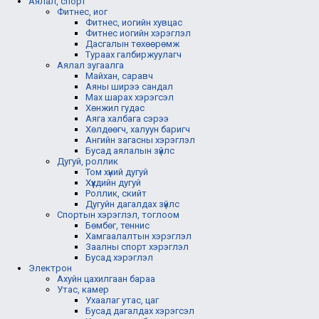
Аялал, спорт
Фитнес, иог
Фитнес, иогийн хувцас
Фитнес иогийн хэрэглэл
Дасгалын төхөөрөмж
Тураах галбиржуулагч
Аялал зугаалга
Майхан, саравч
Аяны ширээ сандал
Мах шарах хэрэгсэл
Хөнжил гудас
Аяга халбага сэрээ
Хөлдөөгч, халуун баригч
Ангийн загасны хэрэглэл
Бусад аялалын зүйлс
Дугуй, роллик
Том хүний дугуй
Хүүхдийн дугуй
Роллик, скийт
Дугуйн дагалдах зүйлс
Спортын хэрэглэл, тоглоом
Бөмбөг, теннис
Хамгаалалтын хэрэглэл
Заалны спорт хэрэглэл
Бусад хэрэглэл
Электрон
Ахуйн цахилгаан бараа
Утас, камер
Ухаалаг утас, цаг
Бусад дагалдах хэрэгсэл