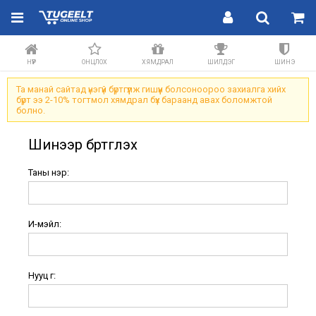
НҮҮР
ОНЦЛОХ
ХЯМДРАЛ
ШИЛДЭГ
ШИНЭ
Та манай сайтад үнэгүй бүртгүүлж гишүүн болсоноороо захиалга хийх
бүрт ээ 2-10% тогтмол хямдрал бүх бараанд авах боломжтой
болно.
Шинээр бүртгүүлэх
Таны нэр:
И-мэйл:
Нууц үг: