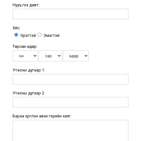
Нууц үгээ давт:
Хүйс:
Эрэгтэй
Эмэгтэй
Төрсөн өдөр:
Утасны дугаар 1:
Утасны дугаар 2:
Бараа хүргүүлэн авах гэрийн хаяг: