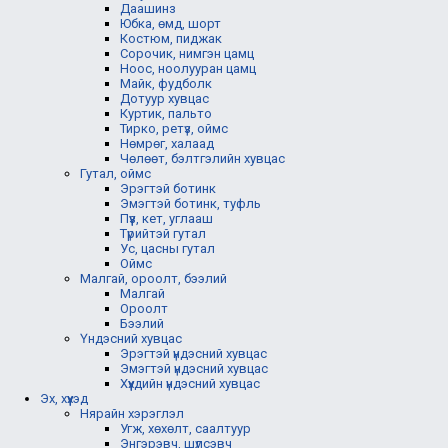
Даашинз
Юбка, өмд, шорт
Костюм, пиджак
Сорочик, нимгэн цамц
Ноос, ноолууран цамц
Майк, фудболк
Дотуур хувцас
Куртик, пальто
Тирко, ретүз, оймс
Нөмрөг, халаад
Чөлөөт, бэлтгэлийн хувцас
Гутал, оймс
Эрэгтэй ботинк
Эмэгтэй ботинк, туфль
Пүүз, кет, углааш
Түрийтэй гутал
Ус, цасны гутал
Оймс
Малгай, ороолт, бээлий
Малгай
Ороолт
Бээлий
Үндэсний хувцас
Эрэгтэй үндэсний хувцас
Эмэгтэй үндэсний хувцас
Хүүхдийн үндэсний хувцас
Эх, хүүхэд
Нярайн хэрэглэл
Угж, хөхөлт, саалтуур
Энгэрэвч, шүлсэвч