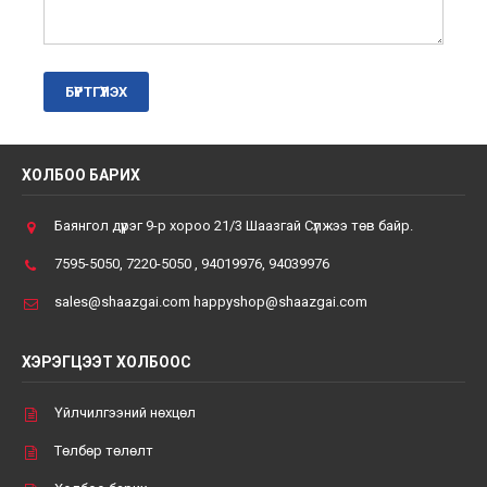
ХОЛБОО БАРИХ
Баянгол дүүрэг 9-р хороо 21/3 Шаазгай Сүлжээ төв байр.
7595-5050, 7220-5050 , 94019976, 94039976
sales@shaazgai.com happyshop@shaazgai.com
ХЭРЭГЦЭЭТ ХОЛБООС
Үйлчилгээний нөхцөл
Төлбөр төлөлт