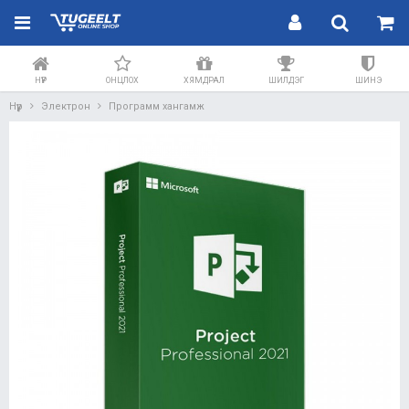
НҮҮР
ОНЦЛОХ
ХЯМДРАЛ
ШИЛДЭГ
ШИНЭ
Нүүр
Электрон
Программ хангамж