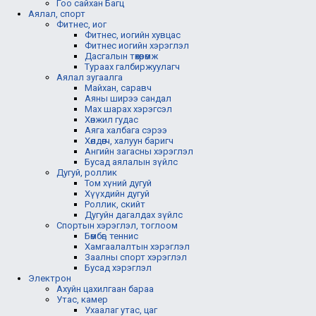
Гоо сайхан Багц
Аялал, спорт
Фитнес, иог
Фитнес, иогийн хувцас
Фитнес иогийн хэрэглэл
Дасгалын төхөөрөмж
Тураах галбиржуулагч
Аялал зугаалга
Майхан, саравч
Аяны ширээ сандал
Мах шарах хэрэгсэл
Хөнжил гудас
Аяга халбага сэрээ
Хөлдөөгч, халуун баригч
Ангийн загасны хэрэглэл
Бусад аялалын зүйлс
Дугуй, роллик
Том хүний дугуй
Хүүхдийн дугуй
Роллик, скийт
Дугуйн дагалдах зүйлс
Спортын хэрэглэл, тоглоом
Бөмбөг, теннис
Хамгаалалтын хэрэглэл
Заалны спорт хэрэглэл
Бусад хэрэглэл
Электрон
Ахуйн цахилгаан бараа
Утас, камер
Ухаалаг утас, цаг