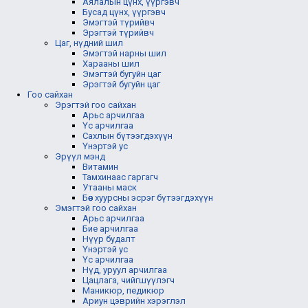
Аялалын цүнх, үүргэвч
Бусад цүнх, үүргэвч
Эмэгтэй түрийвч
Эрэгтэй түрийвч
Цаг, нүдний шил
Эмэгтэй нарны шил
Харааны шил
Эмэгтэй бугуйн цаг
Эрэгтэй бугуйн цаг
Гоо сайхан
Эрэгтэй гоо сайхан
Арьс арчилгаа
Үс арчилгаа
Сахлын бүтээгдэхүүн
Үнэртэй ус
Эрүүл мэнд
Витамин
Тамхинаас гаргагч
Утааны маск
Бөөс хуурсны эсрэг бүтээгдэхүүн
Эмэгтэй гоо сайхан
Арьс арчилгаа
Бие арчилгаа
Нүүр будалт
Үнэртэй ус
Үс арчилгаа
Нүд, уруул арчилгаа
Цацлага, чийгшүүлэгч
Маникюр, педикюр
Ариун цэврийн хэрэглэл