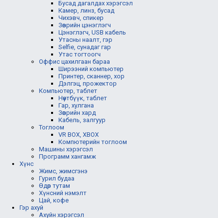
Бусад дагалдах хэрэгсэл
Камер, линз, бусад
Чихэвч, спикер
Зөөврийн цэнэглэгч
Цэнэглэгч, USB кабель
Утасны наалт, гэр
Selfie, сунадаг гар
Утас тогтоогч
Оффис цахилгаан бараа
Ширээний компьютер
Принтер, сканнер, хор
Дэлгэц, прожектор
Компьютер, таблет
Нөүтбүүк, таблет
Гар, хулгана
Зөөврийн хард
Кабель, залгуур
Тоглоом
VR BOX, XBOX
Компютерийн тоглоом
Машины хэрэгсэл
Программ хангамж
Хүнс
Жимс, жимсгэнэ
Гурил будаа
Өдөр тутам
Хүнсний нэмэлт
Цай, кофе
Гэр ахуй
Ахуйн хэрэгсэл