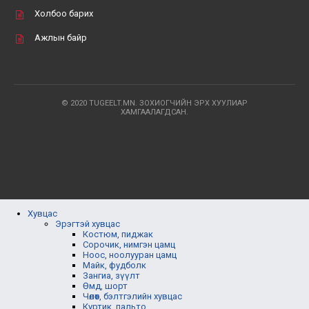
Холбоо барих
Ажлын байр
© 2020 TUGEELT.MN. ЗОХИОГЧИЙН ЭРХ ХУУЛИАР
ХАМГААЛАГДСАН.
Хувцас
Эрэгтэй хувцас
Костюм, пиджак
Сорочик, нимгэн цамц
Ноос, ноолууран цамц
Майк, фудболк
Зангиа, зүүлт
Өмд, шорт
Чөлөөт, бэлтгэлийн хувцас
Куртик, пальто