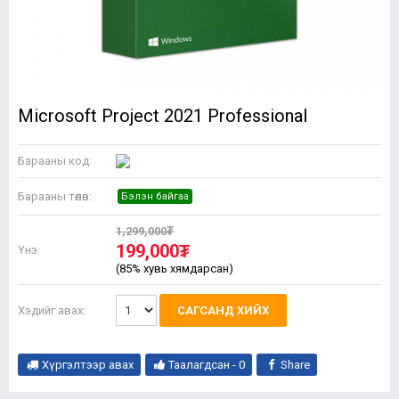
Microsoft Project 2021 Professional
Барааны код:
Барааны төлөв:
Бэлэн байгаа
1,299,000₮
199,000₮
Үнэ:
(85% хувь хямдарсан)
Хэдийг авах:
САГСАНД ХИЙХ
Хүргэлтээр авах
Таалагдсан -
0
Share