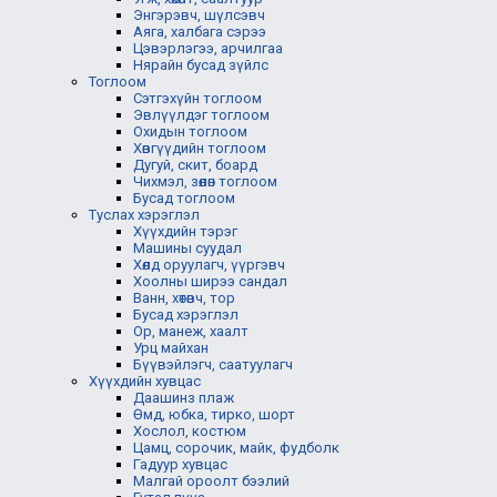
Энгэрэвч, шүлсэвч
Аяга, халбага сэрээ
Цэвэрлэгээ, арчилгаа
Нярайн бусад зүйлс
Тоглоом
Сэтгэхүйн тоглоом
Эвлүүлдэг тоглоом
Охидын тоглоом
Хөвгүүдийн тоглоом
Дугуй, скит, боард
Чихмэл, зөөлөн тоглоом
Бусад тоглоом
Туслах хэрэглэл
Хүүхдийн тэрэг
Машины суудал
Хөлд оруулагч, үүргэвч
Хоолны ширээ сандал
Ванн, хөтөвч, тор
Бусад хэрэглэл
Ор, манеж, хаалт
Урц майхан
Бүүвэйлэгч, саатуулагч
Хүүхдийн хувцас
Даашинз плаж
Өмд, юбка, тирко, шорт
Хослол, костюм
Цамц, сорочик, майк, фудболк
Гадуур хувцас
Малгай ороолт бээлий