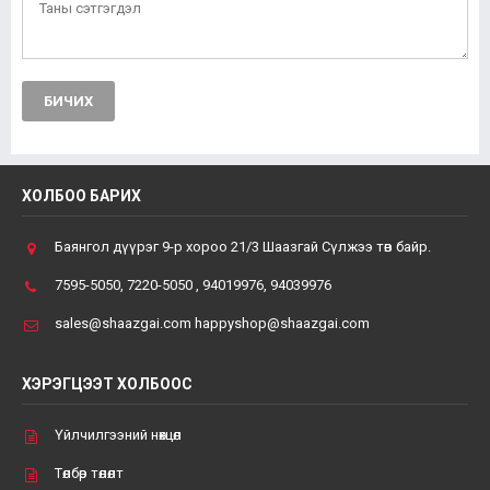
БИЧИХ
ХОЛБОО БАРИХ
Баянгол дүүрэг 9-р хороо 21/3 Шаазгай Сүлжээ төв байр.
7595-5050, 7220-5050 , 94019976, 94039976
sales@shaazgai.com happyshop@shaazgai.com
ХЭРЭГЦЭЭТ ХОЛБООС
Үйлчилгээний нөхцөл
Төлбөр төлөлт