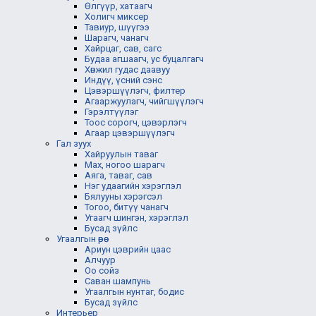
Өлгүүр, хатаагч
Холигч миксер
Тавиур, шүүгээ
Шарагч, чанагч
Хайрцаг, сав, сагс
Будаа агшаагч, ус буцалгагч
Хөнжил гудас даавуу
Индүү, үсний сэнс
Цэвэршүүлэгч, филтер
Агааржуулагч, чийгшүүлэгч
Гэрэлтүүлэг
Тоос сорогч, цэвэрлэгч
Агаар цэвэршүүлэгч
Гал зуух
Хайруулын таваг
Мах, ногоо шарагч
Аяга, таваг, сав
Нэг удаагийн хэрэглэл
Бялууны хэрэгсэл
Тогоо, битүү чанагч
Угаагч шингэн, хэрэглэл
Бусад зүйлс
Угаалгын өрөө
Ариун цэврийн цаас
Алчуур
Оо сойз
Саван шампунь
Угаалгын нунтаг, бодис
Бусад зүйлс
Интерьер