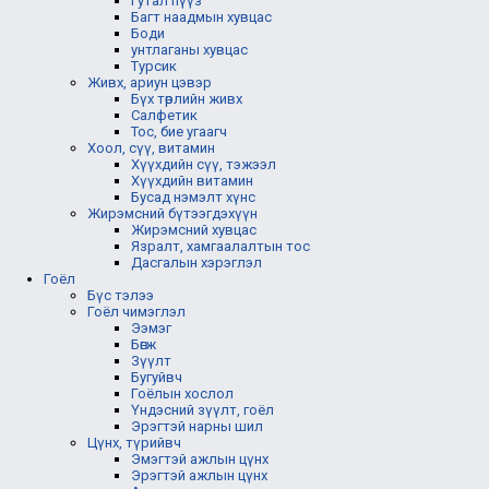
Гутал пүүз
Багт наадмын хувцас
Боди
унтлаганы хувцас
Турсик
Живх, ариун цэвэр
Бүх төрлийн живх
Салфетик
Тос, бие угаагч
Хоол, сүү, витамин
Хүүхдийн сүү, тэжээл
Хүүхдийн витамин
Бусад нэмэлт хүнс
Жирэмсний бүтээгдэхүүн
Жирэмсний хувцас
Язралт, хамгаалалтын тос
Дасгалын хэрэглэл
Гоёл
Бүс тэлээ
Гоёл чимэглэл
Ээмэг
Бөгж
Зүүлт
Бугуйвч
Гоёлын хослол
Үндэсний зүүлт, гоёл
Эрэгтэй нарны шил
Цүнх, түрийвч
Эмэгтэй ажлын цүнх
Эрэгтэй ажлын цүнх