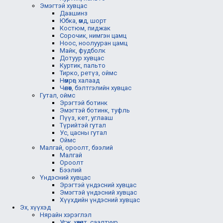
Эмэгтэй хувцас
Даашинз
Юбка, өмд, шорт
Костюм, пиджак
Сорочик, нимгэн цамц
Ноос, ноолууран цамц
Майк, фудболк
Дотуур хувцас
Куртик, пальто
Тирко, ретүз, оймс
Нөмрөг, халаад
Чөлөөт, бэлтгэлийн хувцас
Гутал, оймс
Эрэгтэй ботинк
Эмэгтэй ботинк, туфль
Пүүз, кет, углааш
Түрийтэй гутал
Ус, цасны гутал
Оймс
Малгай, ороолт, бээлий
Малгай
Ороолт
Бээлий
Үндэсний хувцас
Эрэгтэй үндэсний хувцас
Эмэгтэй үндэсний хувцас
Хүүхдийн үндэсний хувцас
Эх, хүүхэд
Нярайн хэрэглэл
Угж, хөхөлт, саалтуур