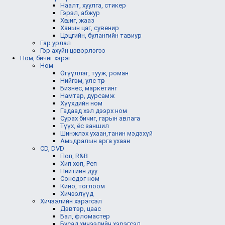
Наалт, хуулга, стикер
Гэрэл, абжур
Хөшиг, жааз
Ханын цаг, сувенир
Цэцгийн, булангийн тавиур
Гар урлал
Гэр ахуйн цэвэрлэгээ
Ном, бичиг хэрэг
Ном
Өгүүллэг, тууж, роман
Нийгэм, улс төр
Бизнес, маркетинг
Намтар, дурсамж
Хүүхдийн ном
Гадаад хэл дээрх ном
Сурах бичиг, гарын авлага
Түүх, ёс заншил
Шинжлэх ухаан,танин мэдэхүй
Амьдралын арга ухаан
CD, DVD
Поп, R&B
Хип хоп, Реп
Нийтийн дуу
Сонсдог ном
Кино, тоглоом
Хичээлүүд
Хичээлийн хэрэгсэл
Дэвтэр, цаас
Бал, фломастер
Бусад хичээлийн хэрэгсэл