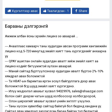
Хүргэлтээр авах
Таалагдсан -
1
Share
Барааны дэлгэрэнгүй
Амжиж албан ёсны эрхийн лиценз ээ аваарай ...
--- Ачааллаас хамаарч таны худалдан авсан программ хангамжийн
лиценз код 5-720 минутад эмайл хаягт тань хүргэгдэхийг анхаарна
уу
--- QPAY ашиглан онлайн худалдан авалт хийж эмайл хаягт аа
лиценз кодийг битүүмжтэй хүлээн аваарай.
--- Манай сайтад бүртгүүлсэнээр худалдан авалт бүртээ 2%-10%
хямдрал авах боломжтой
--- Та НӨАТ-ын баримтаа иргэн эсхүл байгууллага дээр авах
боломжтой бөгөөд шууд эмайл хаягт хүргэгдэнэ.
--- Илүү мэдээлэл авахыг хүсвэл 94029976, sales@shaazgai.com
болон сайт дээрхи чатын шууд холбоосоор холбогдоорой,
--- Олон ширхэгийг авахыг хүсвэл үнийн хөнгөлөлт үзүүлнэ.
--- Таны хүссэн хувилбар сайтад байхгүй бол бидэнд хандана уу.
Сайтад зөвхөн хямдрал зарлагдсан бараа байгаа тул бидэнтэй