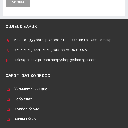
БИЧИХ
ХОЛБОО БАРИХ
Баянгол дүүрэг 9-р хороо 21/3 Шаазгай Сүлжээ төв байр.
7595-5050, 7220-5050 , 94019976, 94039976
sales@shaazgai.com happyshop@shaazgai.com
ХЭРЭГЦЭЭТ ХОЛБООС
Үйлчилгээний нөхцөл
Төлбөр төлөлт
Холбоо барих
Ажлын байр