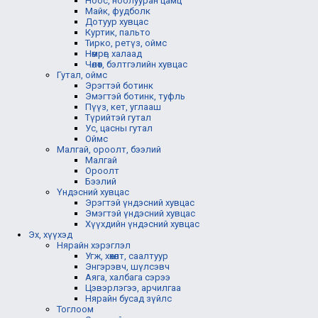
Ноос, ноолууран цамц
Майк, фудболк
Дотуур хувцас
Куртик, пальто
Тирко, ретүз, оймс
Нөмрөг, халаад
Чөлөөт, бэлтгэлийн хувцас
Гутал, оймс
Эрэгтэй ботинк
Эмэгтэй ботинк, туфль
Пүүз, кет, углааш
Түрийтэй гутал
Ус, цасны гутал
Оймс
Малгай, ороолт, бээлий
Малгай
Ороолт
Бээлий
Үндэсний хувцас
Эрэгтэй үндэсний хувцас
Эмэгтэй үндэсний хувцас
Хүүхдийн үндэсний хувцас
Эх, хүүхэд
Нярайн хэрэглэл
Угж, хөхөлт, саалтуур
Энгэрэвч, шүлсэвч
Аяга, халбага сэрээ
Цэвэрлэгээ, арчилгаа
Нярайн бусад зүйлс
Тоглоом