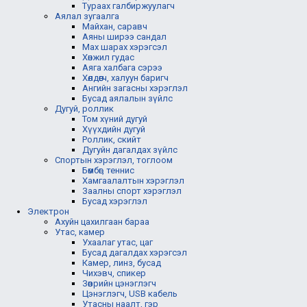
Тураах галбиржуулагч
Аялал зугаалга
Майхан, саравч
Аяны ширээ сандал
Мах шарах хэрэгсэл
Хөнжил гудас
Аяга халбага сэрээ
Хөлдөөгч, халуун баригч
Ангийн загасны хэрэглэл
Бусад аялалын зүйлс
Дугуй, роллик
Том хүний дугуй
Хүүхдийн дугуй
Роллик, скийт
Дугуйн дагалдах зүйлс
Спортын хэрэглэл, тоглоом
Бөмбөг, теннис
Хамгаалалтын хэрэглэл
Заалны спорт хэрэглэл
Бусад хэрэглэл
Электрон
Ахуйн цахилгаан бараа
Утас, камер
Ухаалаг утас, цаг
Бусад дагалдах хэрэгсэл
Камер, линз, бусад
Чихэвч, спикер
Зөөврийн цэнэглэгч
Цэнэглэгч, USB кабель
Утасны наалт, гэр