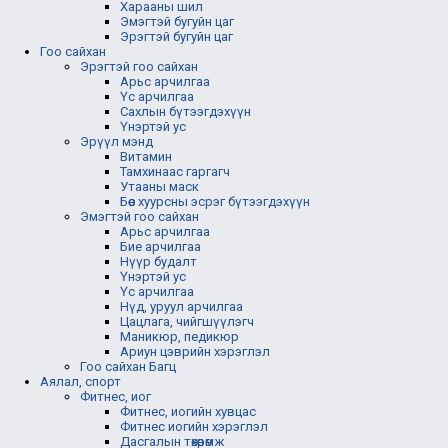
Харааны шил
Эмэгтэй бугуйн цаг
Эрэгтэй бугуйн цаг
Гоо сайхан
Эрэгтэй гоо сайхан
Арьс арчилгаа
Үс арчилгаа
Сахлын бүтээгдэхүүн
Үнэртэй ус
Эрүүл мэнд
Витамин
Тамхинаас гаргагч
Утааны маск
Бөөс хуурсны эсрэг бүтээгдэхүүн
Эмэгтэй гоо сайхан
Арьс арчилгаа
Бие арчилгаа
Нүүр будалт
Үнэртэй ус
Үс арчилгаа
Нүд, уруул арчилгаа
Цацлага, чийгшүүлэгч
Маникюр, педикюр
Ариун цэврийн хэрэглэл
Гоо сайхан Багц
Аялал, спорт
Фитнес, иог
Фитнес, иогийн хувцас
Фитнес иогийн хэрэглэл
Дасгалын төхөөрөмж