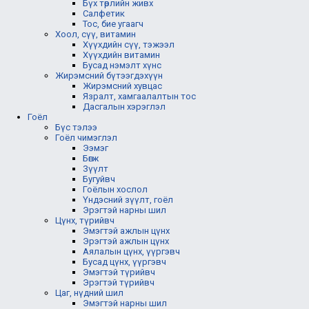
Бүх төрлийн живх
Салфетик
Тос, бие угаагч
Хоол, сүү, витамин
Хүүхдийн сүү, тэжээл
Хүүхдийн витамин
Бусад нэмэлт хүнс
Жирэмсний бүтээгдэхүүн
Жирэмсний хувцас
Язралт, хамгаалалтын тос
Дасгалын хэрэглэл
Гоёл
Бүс тэлээ
Гоёл чимэглэл
Ээмэг
Бөгж
Зүүлт
Бугуйвч
Гоёлын хослол
Үндэсний зүүлт, гоёл
Эрэгтэй нарны шил
Цүнх, түрийвч
Эмэгтэй ажлын цүнх
Эрэгтэй ажлын цүнх
Аялалын цүнх, үүргэвч
Бусад цүнх, үүргэвч
Эмэгтэй түрийвч
Эрэгтэй түрийвч
Цаг, нүдний шил
Эмэгтэй нарны шил