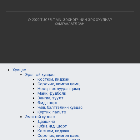
© 2020 TUGEELT.MN. ЗОХИОГЧИЙН ЭРХ ХУУЛИАР
ХАМГААЛАГДСАН.
Хувцас
Эрэгтэй хувцас
Костюм, пиджак
Сорочик, нимгэн цамц
Ноос, ноолууран цамц
Майк, фудболк
Зангиа, зүүлт
Өмд, шорт
Чөлөөт, бэлтгэлийн хувцас
Куртик, пальто
Эмэгтэй хувцас
Даашинз
Юбка, өмд, шорт
Костюм, пиджак
Сорочик, нимгэн цамц