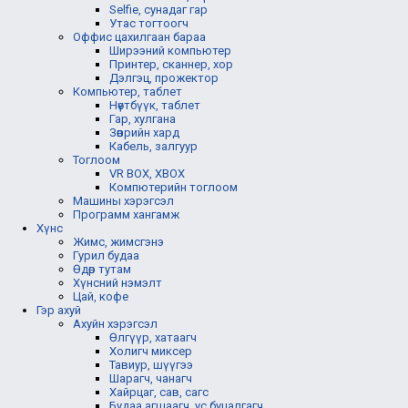
Selfie, сунадаг гар
Утас тогтоогч
Оффис цахилгаан бараа
Ширээний компьютер
Принтер, сканнер, хор
Дэлгэц, прожектор
Компьютер, таблет
Нөүтбүүк, таблет
Гар, хулгана
Зөөврийн хард
Кабель, залгуур
Тоглоом
VR BOX, XBOX
Компютерийн тоглоом
Машины хэрэгсэл
Программ хангамж
Хүнс
Жимс, жимсгэнэ
Гурил будаа
Өдөр тутам
Хүнсний нэмэлт
Цай, кофе
Гэр ахуй
Ахуйн хэрэгсэл
Өлгүүр, хатаагч
Холигч миксер
Тавиур, шүүгээ
Шарагч, чанагч
Хайрцаг, сав, сагс
Будаа агшаагч, ус буцалгагч