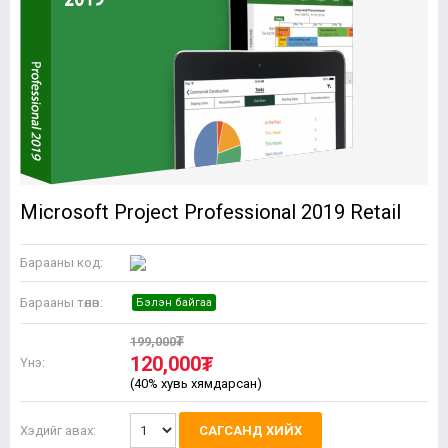
Microsoft Project Professional 2019 Retail
Барааны код:
Барааны төлөв:
Бэлэн байгаа
199,000₮
120,000₮
Үнэ:
(40% хувь хямдарсан)
Хэдийг авах:
САГСАНД ХИЙХ