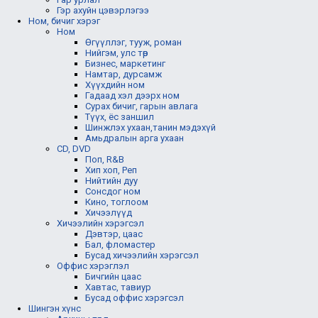
Гэр ахуйн цэвэрлэгээ
Ном, бичиг хэрэг
Ном
Өгүүллэг, тууж, роман
Нийгэм, улс төр
Бизнес, маркетинг
Намтар, дурсамж
Хүүхдийн ном
Гадаад хэл дээрх ном
Сурах бичиг, гарын авлага
Түүх, ёс заншил
Шинжлэх ухаан,танин мэдэхүй
Амьдралын арга ухаан
CD, DVD
Поп, R&B
Хип хоп, Реп
Нийтийн дуу
Сонсдог ном
Кино, тоглоом
Хичээлүүд
Хичээлийн хэрэгсэл
Дэвтэр, цаас
Бал, фломастер
Бусад хичээлийн хэрэгсэл
Оффис хэрэглэл
Бичгийн цаас
Хавтас, тавиур
Бусад оффис хэрэгсэл
Шингэн хүнс