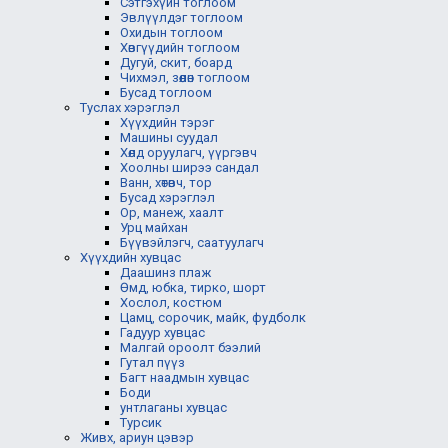
Сэтгэхүйн тоглоом
Эвлүүлдэг тоглоом
Охидын тоглоом
Хөвгүүдийн тоглоом
Дугуй, скит, боард
Чихмэл, зөөлөн тоглоом
Бусад тоглоом
Туслах хэрэглэл
Хүүхдийн тэрэг
Машины суудал
Хөлд оруулагч, үүргэвч
Хоолны ширээ сандал
Ванн, хөтөвч, тор
Бусад хэрэглэл
Ор, манеж, хаалт
Урц майхан
Бүүвэйлэгч, саатуулагч
Хүүхдийн хувцас
Даашинз плаж
Өмд, юбка, тирко, шорт
Хослол, костюм
Цамц, сорочик, майк, фудболк
Гадуур хувцас
Малгай ороолт бээлий
Гутал пүүз
Багт наадмын хувцас
Боди
унтлаганы хувцас
Турсик
Живх, ариун цэвэр