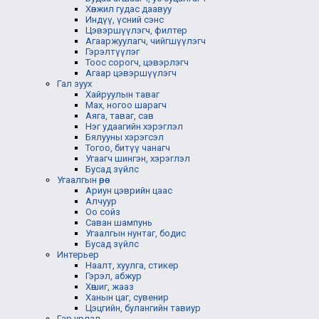
Хөнжил гудас даавуу
Индүү, үсний сэнс
Цэвэршүүлэгч, филтер
Агааржуулагч, чийгшүүлэгч
Гэрэлтүүлэг
Тоос сорогч, цэвэрлэгч
Агаар цэвэршүүлэгч
Гал зуух
Хайруулын таваг
Мах, ногоо шарагч
Аяга, таваг, сав
Нэг удаагийн хэрэглэл
Бялууны хэрэгсэл
Тогоо, битүү чанагч
Угаагч шингэн, хэрэглэл
Бусад зүйлс
Угаалгын өрөө
Ариун цэврийн цаас
Алчуур
Оо сойз
Саван шампунь
Угаалгын нунтаг, бодис
Бусад зүйлс
Интерьер
Наалт, хуулга, стикер
Гэрэл, абжур
Хөшиг, жааз
Ханын цаг, сувенир
Цэцгийн, булангийн тавиур
Гар урлал