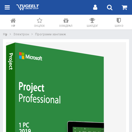
НҮҮР
ОНЦЛОХ
ХЯМДРАЛ
ШИЛДЭГ
ШИНЭ
Нүүр
Электрон
Программ хангамж