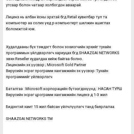
утсаар болон чатаар холбогдон аваарай.
Лиценз нь албан ёсны эрхтэй бөгөөд Retail хувилбар тул та
компьютер аа солих үед өөр компьютерт шилжин ашиглах
боломжтой юм.
Худалдааны бүх тэмдэгт болон зохиогчийн эрхийг тухайн
программын үйлдвэрлэгч хариуцах бөгөөд SHAAZGAI NETWORKS
зөвхөн Reseller худалдаа хийж байгаа болно.
Лицензийн эх үүсвэр ; Microsoft Gold Partner
Вирусийн эсрэг программ хангамжийн эх үүсвэр :Тухайн
программийг үйлвэрлэгч
Баталгаа : Microsoft корпорацийн бүтээгдэхүүнд : НАСАН ТУРШ
Вирусийн эсрэг црограмм хангамжийн лиценз д 1-3 жил
Бидэнтэй хамт 15 жил байсан үйлчлүүлэгч танд баярлалаа.
SHAAZGAI NETWORKS TM